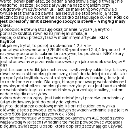
Warto jednak pamiętać, że badania nad stewią ciągle trwają ; nie
wiadomo jeszcze jak oddziaływuje na nasz organizm przy
długotrwałym użytkowaniu!! Fakt, że marketingowcy mówią o
tym,że jest znana od dawna, ale kiedyś się stosowało ją raczej
leczniczo niż jako codzienne słodzidło zastępujące cukier!
Póki co
jest określony limit dziennego spożycia stewii - 4 mg/kg masy
ciała.
ja osobiście stewię stosuję okazjonalnie, wyparł ją erytrol i
poniższy ksylitol, również najmniej mi smakuje
więcej o stewii przeczytasz w moim innym artykule :
KLIK
Ksylitol
tak jak erytrytol, to poliol, a dokładnie 1,2,3,4,5-
pentahydroksypentane ((2
R
,3
R
,4
S
)-pentane-1,2,3,4,5-pentol) ;P ,
nazywany po prostu cukrem brzozowym, bo pochodzi NIBY z kory
brzozy hehe (zaraz do tego wrócę:))
jest stosowany w przemyśle spożywczym jako środek słodzący E
967
jest tak samo słodki, jak sacharoza, czyli zwykły cukier krystaliczny
również ma niski indeks glikemiczny, choć dokładniej do działa tak:
po spożyciu ksylitolu wzrasta stężenie glukozy i insuliny, lecz jest
to rozłożone w czasie. Dlatego, biorąc pod uwagę wchłanialność i
powolny metabolizm, indeks glikemiczny ksylitolu jest bardzo niski
do wchłaniania ksylitolu komórki nie wykorzystują insuliny , zatem
nadaje się dla cukrzyków;
działa dobrze na zęby- jest bakteriobójczy i przeciw- próchniczy
(stąd dodawany jest do pasty do zębów)
Ksylitol dostarcza o połowę mniej kalorii niż cukier, co wynika
głównie z tego powodu, że w dużych dawkach wchłania się z jelit w
około 50% (przy mniejszych w ok. 75%)
niby nie fermentuje w przewodzie pokarmowym ALE dość szybko
wiążę wodę w jelitach i w nadmiarze może powodować wzdęcia i
biegunki, zwłaszcza u osób, które dopiero zaczynają go używać.