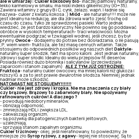
ale w umiarze):
Cukier kokosowy bio
- inaczej palmowy. Naturalny,
lekko karmelowy w smaku, ma niski indeks glikemiczny (IG=35).
Zawiera witaminy z grupy B i C, cynk, żelazo, wapń. I ładnie się
nazywa- cukier z kwiatu kokosa ;)
Miód
- ale naturalny!!!! może nie
jest idealny na redukcję, ale dla zdrowia warto zjeść trochę od
czasu do czasu, tylko ze sprawdzonej pasieki. Warto jednak
wiedzieć, że jest bardzo kaloryczny. Nie powinno się go poddawać
obróbce w wysokich temperaturach- traci właściwości. Można
ewentualnie podgrzać w tzw.kąpieli wodnej, jeśli chcesz, by był
płynny.
Owoce
- dodajemy do potraw bez dosładzania, o ile pasują
;P; wiem wiem- fruktoza, ale też masę cennych witamin. Także
stosujemy do odpowiednich posiłków wg naszych diet
Daktyle
-
naturalny super słodzik, fakt ma sporo kalorii. Jest jednak naturalny,
zdrowy i super słodki. Idealny do wielu przepisów fit deserów.
Posiada również dużo błonnika i salicylanów (przeciwdziała
zaparciom i stanom zapalnym)
ALE Z TYM JUŻ OSTROŻNIE:
Fruktoza
- naturalny cukier owocowy, ma mniej kalorii niż glukoza i
niższy IG, a za to jest prawie dwukrotnie słodsza. Niemniej jednak
nadmiar może szkodzić.
NATOMIAST NIE STOSUJEMY!!!!!!!
Cukier- nie jest zdrowy i kropka. Nie ma znaczenia czy biały
czy brązowy. Brązowy to zabarwiony biały. Nie spożywamy
rafinowanych cukrów!
A dlaczego ?
- powodują niedobory minerałów,
- obniżają odporność,
- zmniejszają HDL i zwiększa LDL,
- zakwaszają organizm,
- są pożywką dla patogenicznych bakterii jelitowych,
- uzależniają,
- sprzyjają stanom zapalnym organizmu.
Cukier trzcinowy
- okej, jeśli nierafinowany, to powiedzmy, że
mniejsze zło
Syrop ryżowy, z agawy
- lepiej nie stosować. Są to