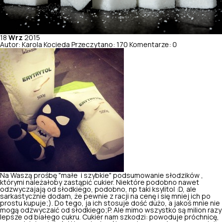
18
Wrz
2015
Autor: Karola Kocieda
Przeczytano: 170
Komentarze: 0
Na Waszą prośbę "małe i szybkie" podsumowanie słodzików ,
którymi należałoby zastąpić cukier. Niektóre podobno nawet
odzwyczajają od słodkiego, podobno, np taki ksylitol :D, ale
sarkastycznie dodam, że pewnie z racji na cenę i się mniej ich po
prostu kupuje;). Do tego, ja ich stosuje dość dużo, a jakoś mnie nie
mogą odzwyczaić od słodkiego;P. Ale mimo wszystko są milion razy
lepsze od białego cukru. Cukier nam szkodzi: powoduje próchnicę,