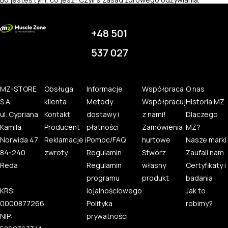
+48 501
537 027
MZ-STORE
Obsługa
Informacje
Współpraca
O nas
S.A.
klienta
Metody
Współpracuj
Historia MZ
ul. Cypriana
Kontakt
dostawy i
z nami!
Dlaczego
Kamila
Producent
płatności
Zamówienia
MZ?
Norwida 47
Reklamacje i
Pomoc/FAQ
hurtowe
Nasze marki
84-240
zwroty
Regulamin
Stwórz
Zaufali nam
Reda
Regulamin
własny
Certyfikaty i
programu
produkt
badania
KRS:
lojalnościowego
Jak to
0000877266
Polityka
robimy?
NIP:
prywatności