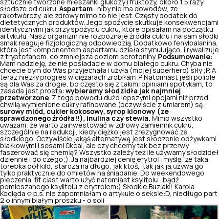
sztucznie tworzone mieszanki glukozy i fruktozy, około 1,5 razy
słodsze od cukru.
Aspartam
- niby nie ma dowodów, ze
rakotwórczy, ale zdrowy mimo to nie jest. Częsty dodatek do
dietetycznych produktów. Jego spożycie skutkuje konsekwencjami
identycznymi jak przy spożyciu cukru, które opisałam na początku
artykułu. Nasz organizm nie rozpoznaje źródła cukru i na sam słodki
smak reaguje fizjologiczną odpowiedzią. Dodatkowo fenyloalanina,
która jest komponentem aspartamu działa stymulująco, i rywalizuje
z tryptofanem, co zmniejsza poziom serotoniny.
Podsumowanie:
Mam nadzieję, że nie posiadacie w domu białego cukru. Chyba nie
chcecie bym do Was przyjechała i użyła (mojej superhero) siły ;P. A
teraz niezły progres w ciężarach zrobiłam;P Natomiast jeśli poliole
są dla Was za drogie, bo często się z takimi opiniami spotykam, to
zasada jest prosta:
wybieramy słodzidła jak najmniej
przetworzone
. Z tego powodu dużo lepszymi opcjami niż przed
chwilą wymienione cukry rafinowane (oczywiście z umiarem) są:
surowy miód, cukier kokosowy, syrop klonowy (ze
sprawdzonego źródła!!), inulina czy stewia.
Mimo wszystko
uważam, że warto zainwestować w zdrowy zamiennik cukru,
szczególnie na redukcji, kiedy ciężko jest zrezygnować ze
słodkiego. Oczywiście jakąś alternatywą jest słodzenie odżywkami
białkowymi i sosami 0kcal, ale czy chcemy tak bez przerwy
faszerować się chemią? Wszystko zależy też ile używamy słodzideł
dziennie i do czego;). Ja najbardziej cenię erytrol i myślę, ze taka
torebka pół kilo, starcza na długo, jak ktoś, tak jak ja,używa go
tylko praktycznie do omletów na śniadanie. Do weekendowego
pieczenia fit ciast warto użyć natomiast ksylitolu , bądź
pomieszanego ksylitolu z erytrolem:) Słodkie Buziaki! Karola
Kocięda <3 p.s. nie zapomniałam o artykule o seksie:D, niedługo part
2 o innym białym proszku - o soli