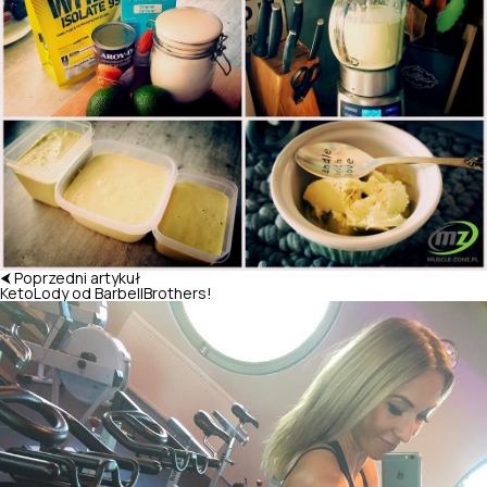
⮜ Poprzedni artykuł
KetoLody od BarbellBrothers!