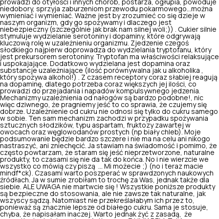
prowadzi do otyłości i innych chorób, postarza, ogłupia, powoduje
niedobory, sprzyja zaburzeniom przewodu pokarmowego...można
wymieniać i wymieniać. Ważne jest by zrozumieć co się dzieje w
naszym organizm, gdy go spożywamy i dlaczego jest
niebezpieczny (szczególnie jak brak nam silnej woli;)) . Cukier silnie
stymuluje wydzielanie serotoniny i dopaminy, które odgrywają
kluczową rolę w uzależnieniu organizmu. Zjedzenie czegoś
słodkiego najpierw doprowadza do wydzielania tryptofanu, który
jest prekursorem serotoniny. Tryptofan ma właściwości relaksujące
i uspokajające. Dodatkowo wydzielana jest dopamina oraz
substancje uzależniające (ilość porównywalna jak u alkoholika ,
który spożywa alkohol!) . Z czasem receptory coraz słabiej reagują
na dopaminę, dlatego potrzeba coraz większych jej ilości, co
prowadzi do przejadania i napadów kompulsywnego jedzenia.
Mechanizmy uzależnienia od nałogów są bardzo podobne!, nic
więc dziwnego, że pragniemy jeść to co sprawia, że czujemy się
dobrze. Uzależnienie od cukru nie odnosi się tylko do cukru samego
w sobie. Ten sam mechanizm zachodzi w przypadku spożywania
sztucznych słodzików, typu aspartam, fruktozy zawartej w
owocach oraz węglowodanów prostych (np biały chleb). Moje
podsumowanie będzie bardzo szczere i nie ma na celu ani nikogo
nastraszyć, ani zniechęcić. Ja stawiam na świadomość i pomimo, że
często powtarzam, że staram się jeść nieprzetworzone, naturalne
produkty, to czasami się nie da tak do końca. No i nie wierzcie we
wszystko co mówią czy piszą ... Mi możecie ;) (no i teraz macie
mindf*ck). Czasami warto poszperać w sprawdzonych naukowych
źródłach. Ja w sumie zrobiłam to trochę za Was, jednak także dla
siebie. ALE UWAGA nie martwcie się ! Wszystkie poniższe produkty
są bezpieczne do stosowania, ale nie zawsze tak naturalne, jak
wszyscy sądzą. Natomiast nie przekreślałabym ich przez to,
ponieważ są znacznie lepsze od białego cukru. Sama je stosuje,
chyba, że napisałam inaczej. Warto jednak żyć z zasadą, że