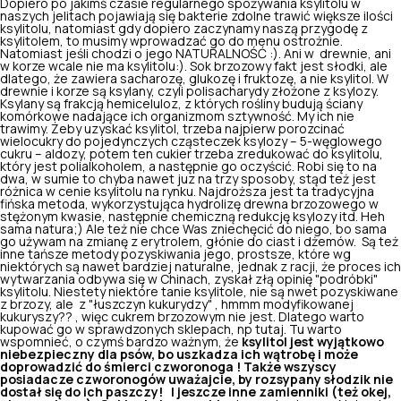
Dopiero po jakimś czasie regularnego spożywania ksylitolu w
naszych jelitach pojawiają się bakterie zdolne trawić większe ilości
ksylitolu, natomiast gdy dopiero zaczynamy naszą przygodę z
ksylitolem, to musimy wprowadzać go do menu ostrożnie.
Natomiast jeśli chodzi o jego NATURALNOŚĆ :). Ani w drewnie, ani
w korze wcale nie ma ksylitolu:). Sok brzozowy fakt jest słodki, ale
dlatego, że zawiera sacharozę, glukozę i fruktozę, a nie ksylitol. W
drewnie i korze są ksylany, czyli polisacharydy złożone z ksylozy.
Ksylany są frakcją hemiceluloz, z których rośliny budują ściany
komórkowe nadające ich organizmom sztywność. My ich nie
trawimy. Żeby uzyskać ksylitol, trzeba najpierw porozcinać
wielocukry do pojedynczych cząsteczek ksylozy – 5-węglowego
cukru – aldozy, potem ten cukier trzeba zredukować do ksylitolu,
który jest polialkoholem, a następnie go oczyścić. Robi się to na
dwa, w sumie to chyba nawet juz na trzy sposoby, stąd też jest
różnica w cenie ksylitolu na rynku. Najdroższa jest ta tradycyjna
fińska metoda, wykorzystująca hydrolizę drewna brzozowego w
stężonym kwasie, następnie chemiczną redukcję ksylozy itd. Heh
sama natura;) Ale też nie chce Was zniechęcić do niego, bo sama
go używam na zmianę z erytrolem, głónie do ciast i dżemów. Są też
inne tańsze metody pozyskiwania jego, prostsze, które wg
niektórych są nawet bardziej naturalne, jednak z racji, że proces ich
wytwarzania odbywa się w Chinach, zyskał złą opinię "podróbki"
ksylitolu. Niestety niektóre tanie ksylitole, nie są nwet pozyskiwane
z brzozy, ale z "łuszczyn kukurydzy" , hmmm modyfikowanej
kukuryszy?? , więc cukrem brzozowym nie jest. Dlatego warto
kupować go w
sprawdzonych sklepach, np tutaj.
Tu warto
wspomnieć, o czymś bardzo ważnym, że
ksylitol jest wyjątkowo
niebezpieczny dla psów, bo uszkadza ich wątrobę i może
doprowadzić do śmierci czworonoga ! Także wszyscy
posiadacze czworonogów uważajcie, by rozsypany słodzik nie
dostał się do ich paszczy!
I jeszcze inne zamienniki (też okej,