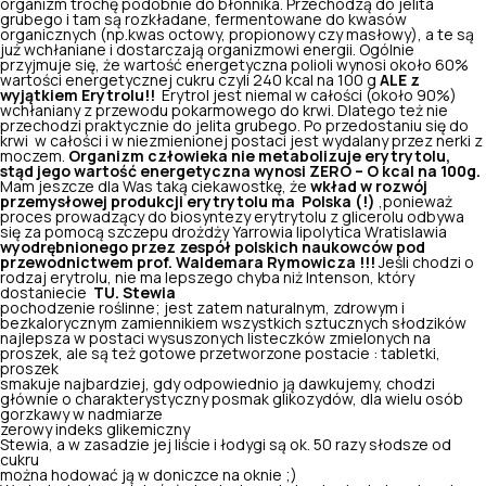
organizm trochę podobnie do błonnika. Przechodzą do jelita
grubego i tam są rozkładane, fermentowane do kwasów
organicznych (np.kwas octowy, propionowy czy masłowy), a te są
już wchłaniane i dostarczają organizmowi energii. Ogólnie
przyjmuje się, że wartość energetyczna polioli wynosi około 60%
wartości energetycznej cukru czyli 240 kcal na 100 g
ALE z
wyjątkiem Erytrolu!!
Erytrol jest niemal w całości (około 90%)
wchłaniany z przewodu pokarmowego do krwi. Dlatego też nie
przechodzi praktycznie do jelita grubego. Po przedostaniu się do
krwi w całości i w niezmienionej postaci jest wydalany przez nerki z
moczem.
Organizm człowieka nie metabolizuje erytrytolu,
stąd jego wartość energetyczna wynosi ZERO – O kcal na 100g.
Mam jeszcze dla Was taką ciekawostkę, że
wkład w rozwój
przemysłowej produkcji erytrytolu ma Polska (!)
,ponieważ
proces prowadzący do biosyntezy erytrytolu z glicerolu odbywa
się za pomocą szczepu drożdży Yarrowia lipolytica Wratislawia
wyodrębnionego przez zespół polskich naukowców pod
przewodnictwem prof. Waldemara Rymowicza !!!
Jeśli chodzi o
rodzaj erytrolu, nie ma lepszego chyba niż Intenson, który
dostaniecie
TU.
Stewia
pochodzenie roślinne; jest zatem naturalnym, zdrowym i
bezkalorycznym zamiennikiem wszystkich sztucznych słodzików
najlepsza w postaci wysuszonych listeczków zmielonych na
proszek, ale są też gotowe przetworzone postacie : tabletki,
proszek
smakuje najbardziej, gdy odpowiednio ją dawkujemy, chodzi
głównie o charakterystyczny posmak glikozydów, dla wielu osób
gorzkawy w nadmiarze
zerowy indeks glikemiczny
Stewia, a w zasadzie jej liście i łodygi są ok. 50 razy słodsze od
cukru
można hodować ją w doniczce na oknie ;)