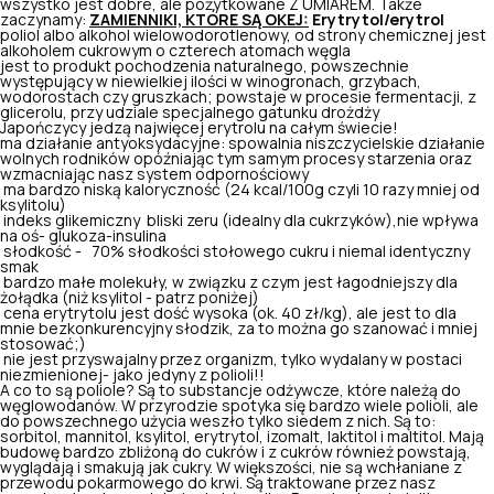
wszystko jest dobre, ale pożytkowane Z UMIAREM. Także
zaczynamy:
ZAMIENNIKI, KTÓRE SĄ OKEJ:
Erytrytol/erytrol
poliol albo alkohol wielowodorotlenowy, od strony chemicznej jest
alkoholem cukrowym o czterech atomach węgla
jest to produkt pochodzenia naturalnego, powszechnie
występujący w niewielkiej ilości w winogronach, grzybach,
wodorostach czy gruszkach; powstaje w procesie fermentacji, z
glicerolu, przy udziale specjalnego gatunku drożdży
Japończycy jedzą najwięcej erytrolu na całym świecie!
ma działanie antyoksydacyjne: spowalnia niszczycielskie działanie
wolnych rodników opóźniając tym samym procesy starzenia oraz
wzmacniając nasz system odpornościowy
ma bardzo niską kaloryczność (24 kcal/100g czyli 10 razy mniej od
ksylitolu)
indeks glikemiczny bliski zeru (idealny dla cukrzyków),nie wpływa
na oś- glukoza-insulina
słodkość - 70% słodkości stołowego cukru i niemal identyczny
smak
bardzo małe molekuły, w związku z czym jest łagodniejszy dla
żołądka (niż ksylitol - patrz poniżej)
cena erytrytolu jest dość wysoka (ok. 40 zł/kg), ale jest to dla
mnie bezkonkurencyjny słodzik, za to można go szanować i mniej
stosować;)
nie jest przyswajalny przez organizm, tylko wydalany w postaci
niezmienionej- jako jedyny z polioli!!
A co to są poliole? Są to substancje odżywcze, które należą do
węglowodanów. W przyrodzie spotyka się bardzo wiele polioli, ale
do powszechnego użycia weszło tylko siedem z nich. Są to:
sorbitol, mannitol, ksylitol, erytrytol, izomalt, laktitol i maltitol. Mają
budowę bardzo zbliżoną do cukrów i z cukrów również powstają,
wyglądają i smakują jak cukry. W większości, nie są wchłaniane z
przewodu pokarmowego do krwi. Są traktowane przez nasz