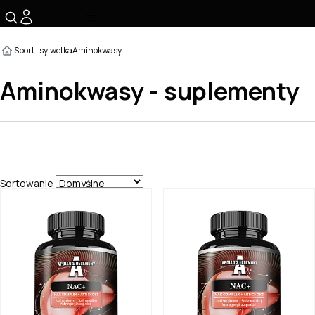
☰
Sport i sylwetka
Aminokwasy
Aminokwasy - suplementy
Sortowanie