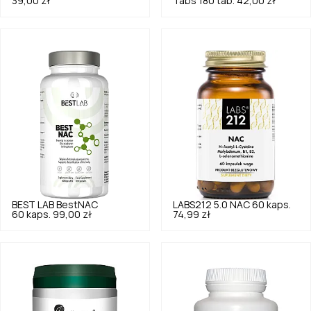
39,00 zł
Tabs 180 tab.
42,00 zł
BEST LAB
BestNAC
LABS212
5.0
NAC 60 kaps.
60 kaps.
99,00 zł
74,99 zł