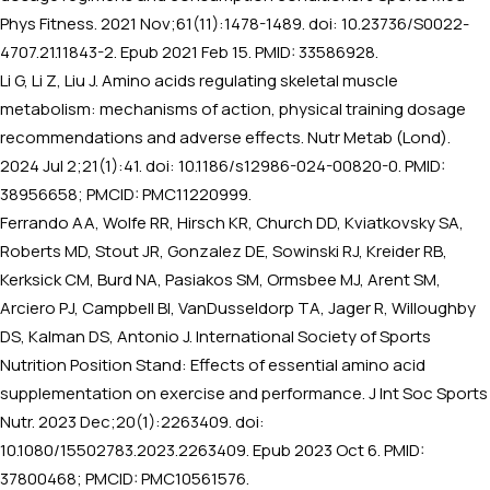
Phys Fitness. 2021 Nov;61(11):1478-1489. doi: 10.23736/S0022-
4707.21.11843-2. Epub 2021 Feb 15. PMID: 33586928.
Li G, Li Z, Liu J. Amino acids regulating skeletal muscle
metabolism: mechanisms of action, physical training dosage
recommendations and adverse effects. Nutr Metab (Lond).
2024 Jul 2;21(1):41. doi: 10.1186/s12986-024-00820-0. PMID:
38956658; PMCID: PMC11220999.
Ferrando AA, Wolfe RR, Hirsch KR, Church DD, Kviatkovsky SA,
Roberts MD, Stout JR, Gonzalez DE, Sowinski RJ, Kreider RB,
Kerksick CM, Burd NA, Pasiakos SM, Ormsbee MJ, Arent SM,
Arciero PJ, Campbell BI, VanDusseldorp TA, Jager R, Willoughby
DS, Kalman DS, Antonio J. International Society of Sports
Nutrition Position Stand: Effects of essential amino acid
supplementation on exercise and performance. J Int Soc Sports
Nutr. 2023 Dec;20(1):2263409. doi:
10.1080/15502783.2023.2263409. Epub 2023 Oct 6. PMID:
37800468; PMCID: PMC10561576.