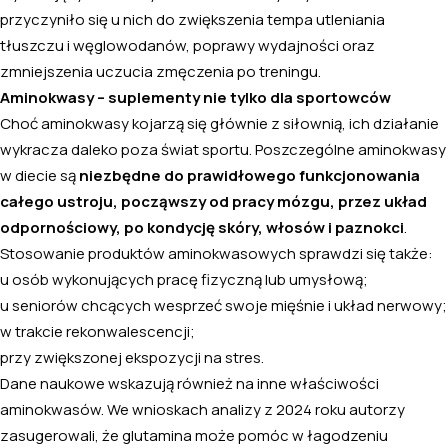
przyczyniło się u nich do zwiększenia tempa utleniania
tłuszczu i węglowodanów, poprawy wydajności oraz
zmniejszenia uczucia zmęczenia po treningu.
Aminokwasy – suplementy nie tylko dla sportowców
Choć aminokwasy kojarzą się głównie z siłownią, ich działanie
wykracza daleko poza świat sportu. Poszczególne aminokwasy
w diecie są
niezbędne do prawidłowego funkcjonowania
całego ustroju, począwszy od pracy mózgu, przez układ
odpornościowy, po kondycję skóry, włosów i paznokci
.
Stosowanie produktów aminokwasowych sprawdzi się także:
u osób wykonujących pracę fizyczną lub umysłową;
u seniorów chcących wesprzeć swoje mięśnie i układ nerwowy;
w trakcie rekonwalescencji;
przy zwiększonej ekspozycji na stres.
Dane naukowe wskazują również na inne właściwości
aminokwasów. We wnioskach analizy z 2024 roku autorzy
zasugerowali, że glutamina może pomóc w łagodzeniu