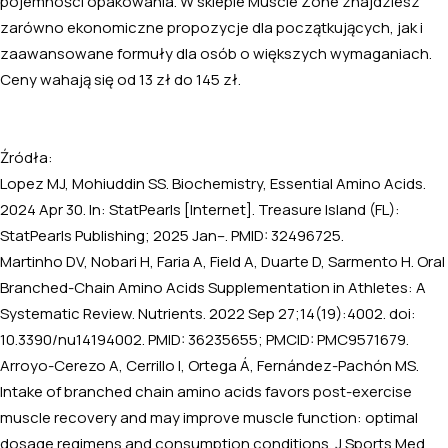
pojemności opakowania. W sklepie Muscle Zone znajdziesz
zarówno ekonomiczne propozycje dla początkujących, jak i
zaawansowane formuły dla osób o większych wymaganiach.
Ceny wahają się od 13 zł do 145 zł.
Źródła:
Lopez MJ, Mohiuddin SS. Biochemistry, Essential Amino Acids.
2024 Apr 30. In: StatPearls [Internet]. Treasure Island (FL):
StatPearls Publishing; 2025 Jan–. PMID: 32496725.
Martinho DV, Nobari H, Faria A, Field A, Duarte D, Sarmento H. Oral
Branched-Chain Amino Acids Supplementation in Athletes: A
Systematic Review. Nutrients. 2022 Sep 27;14(19):4002. doi:
10.3390/nu14194002. PMID: 36235655; PMCID: PMC9571679.
Arroyo-Cerezo A, Cerrillo I, Ortega Á, Fernández-Pachón MS.
Intake of branched chain amino acids favors post-exercise
muscle recovery and may improve muscle function: optimal
dosage regimens and consumption conditions. J Sports Med