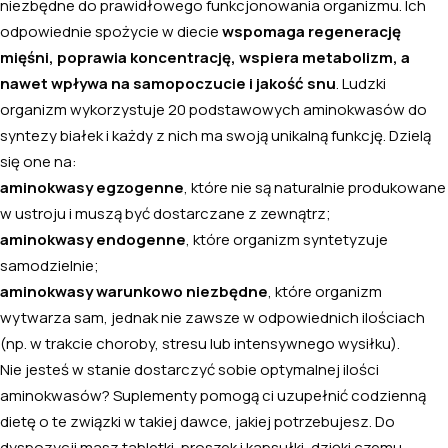
niezbędne do prawidłowego funkcjonowania organizmu. Ich
odpowiednie spożycie w diecie
wspomaga regenerację
mięśni, poprawia koncentrację, wspiera metabolizm, a
nawet wpływa na samopoczucie i jakość snu
. Ludzki
organizm wykorzystuje 20 podstawowych aminokwasów do
syntezy białek i każdy z nich ma swoją unikalną funkcję. Dzielą
się one na:
aminokwasy egzogenne
, które nie są naturalnie produkowane
w ustroju i muszą być dostarczane z zewnątrz;
aminokwasy endogenne
, które organizm syntetyzuje
samodzielnie;
aminokwasy warunkowo niezbędne
, które organizm
wytwarza sam, jednak nie zawsze w odpowiednich ilościach
(np. w trakcie choroby, stresu lub intensywnego wysiłku).
Nie jesteś w stanie dostarczyć sobie optymalnej ilości
aminokwasów? Suplementy pomogą ci uzupełnić codzienną
dietę o te związki w takiej dawce, jakiej potrzebujesz. Do
dyspozycji masz tabletki, proszek i kapsułki, dzięki czemu