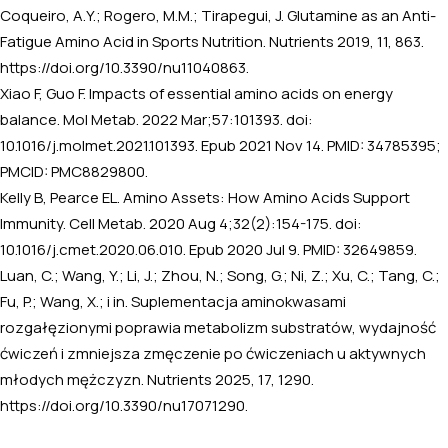
Coqueiro, A.Y.; Rogero, M.M.; Tirapegui, J. Glutamine as an Anti-
Fatigue Amino Acid in Sports Nutrition. Nutrients 2019, 11, 863.
https://doi.org/10.3390/nu11040863.
Xiao F, Guo F. Impacts of essential amino acids on energy
balance. Mol Metab. 2022 Mar;57:101393. doi:
10.1016/j.molmet.2021.101393. Epub 2021 Nov 14. PMID: 34785395;
PMCID: PMC8829800.
Kelly B, Pearce EL. Amino Assets: How Amino Acids Support
Immunity. Cell Metab. 2020 Aug 4;32(2):154-175. doi:
10.1016/j.cmet.2020.06.010. Epub 2020 Jul 9. PMID: 32649859.
Luan, C.; Wang, Y.; Li, J.; Zhou, N.; Song, G.; Ni, Z.; Xu, C.; Tang, C.;
Fu, P.; Wang, X.; i in. Suplementacja aminokwasami
rozgałęzionymi poprawia metabolizm substratów, wydajność
ćwiczeń i zmniejsza zmęczenie po ćwiczeniach u aktywnych
młodych mężczyzn. Nutrients 2025, 17, 1290.
https://doi.org/10.3390/nu17071290.