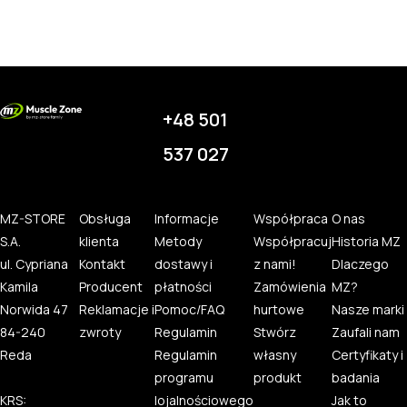
+48 501
537 027
MZ-STORE
Obsługa
Informacje
Współpraca
O nas
S.A.
klienta
Metody
Współpracuj
Historia MZ
ul. Cypriana
Kontakt
dostawy i
z nami!
Dlaczego
Kamila
Producent
płatności
Zamówienia
MZ?
Norwida 47
Reklamacje i
Pomoc/FAQ
hurtowe
Nasze marki
84-240
zwroty
Regulamin
Stwórz
Zaufali nam
Reda
Regulamin
własny
Certyfikaty i
programu
produkt
badania
KRS:
lojalnościowego
Jak to