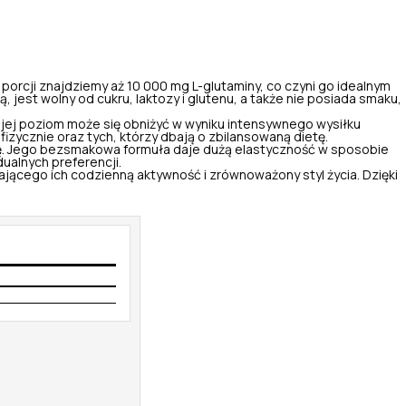
 porcji znajdziemy aż 10 000 mg L-glutaminy, co czyni go idealnym
est wolny od cukru, laktozy i glutenu, a także nie posiada smaku,
jej poziom może się obniżyć w wyniku intensywnego wysiłku
zycznie oraz tych, którzy dbają o zbilansowaną dietę.
inę. Jego bezsmakowa formuła daje dużą elastyczność w sposobie
ualnych preferencji.
jącego ich codzienną aktywność i zrównoważony styl życia. Dzięki