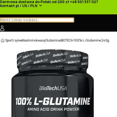
Darmowa dostawa do Polski od 200 zł
+48 501 537 027
Kontakt
pl / US / PLN
Kategorie
Producenci
Nowości
Promocje
Sport i sylwetka
Aminokwasy
Glutamina
BIOTECH 100% L-Glutamine 240g