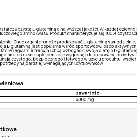
starcza czystą L-glutaminę o najwyższej jakości. W każdej dziennej
czowego aminokwasu. Produkt charakteryzuje się 100% czystością, j
nizmie. Choć organizm może produkować L-glutaminę samodzielnie, 
ja L-glutaminą jest popularna wśród sportowców, osób aktywnych fi
 które regularnie trenują i chcą wzbogacić swoją dietę o L-glutam
apojami, co czyni suplementację wygodną i dostosowaną do indywid
ukają czystego, bezpiecznego i łatwego w użyciu produktu, wspiera
a potrzeby najbardziej wymagających użytkowników.
ywieniowa
zawartość
5000 mg
atkowe