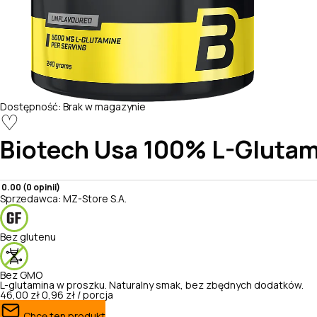
Dostępność:
Brak w magazynie
♡
Biotech Usa
100% L-Glutam
0.00 (0 opinii)
Sprzedawca:
MZ-Store S.A.
Bez glutenu
Bez GMO
L-glutamina w proszku. Naturalny smak, bez zbędnych dodatków.
46,00 zł
0,96 zł / porcja
Chcę ten produkt