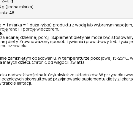
: 240 g
 g (jedna miarka)
aniu: 48
g = 1 miarka = 1 duża łyżka) produktu z wodą lub wybranym napojem,
cję rano i 1 porcję wieczorem.
e:
 zalecanej dziennej porcji. Suplement diety nie może być stosowany
nej diety. Zrównoważony sposób żywienia i prawidłowy tryb życia je
zmu człowieka.
nie zamkniętym opakowaniu, w temperaturze pokojowej 15‑25°C, w
małych dzieci. Chronić od wilgoci i światła.
dku nadwrażliwości na którykolwiek ze składników. W przypadku wy
leczniczych skonsultować przyjmowanie suplementu diety z lekarz
 trakcie laktacji.