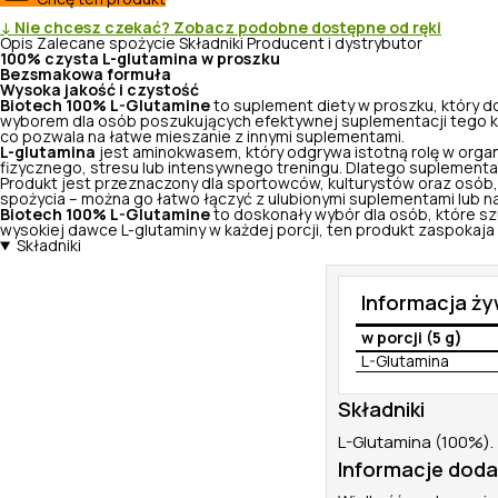
↓ Nie chcesz czekać? Zobacz podobne dostępne od ręki
Opis
Zalecane spożycie
Składniki
Producent i dystrybutor
100% czysta L-glutamina w proszku
Bezsmakowa formuła
Wysoka jakość i czystość
Biotech 100% L-Glutamine
to suplement diety w proszku, który do
wyborem dla osób poszukujących efektywnej suplementacji tego klu
co pozwala na łatwe mieszanie z innymi suplementami.
L-glutamina
jest aminokwasem, który odgrywa istotną rolę w orga
fizycznego, stresu lub intensywnego treningu. Dlatego suplementac
Produkt jest przeznaczony dla sportowców, kulturystów oraz osób,
spożycia – można go łatwo łączyć z ulubionymi suplementami lub n
Biotech 100% L-Glutamine
to doskonały wybór dla osób, które sz
wysokiej dawce L-glutaminy w każdej porcji, ten produkt zaspokaj
Składniki
Informacja ż
w porcji (5 g)
L-Glutamina
Składniki
L-Glutamina (100%).
Informacje dod