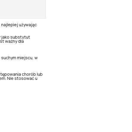
 najlepiej używając
 jako substytut
st ważny dla
 suchym miejscu, w
stępowania chorób lub
em. Nie stosować u