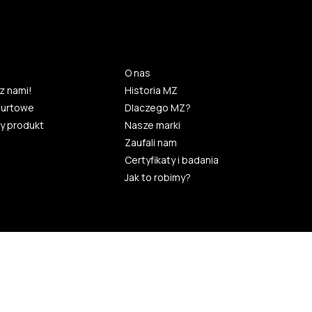
O nas
z nami!
Historia MZ
hurtowe
Dlaczego MZ?
y produkt
Nasze marki
Zaufali nam
Certyfikaty i badania
Jak to robimy?