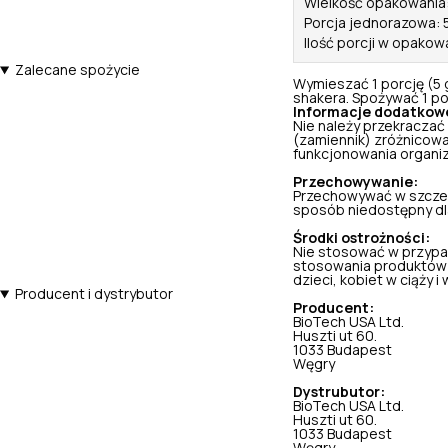
Wielkość opakowania
Porcja jednorazowa: 5
Ilość porcji w opakow
Zalecane spożycie
Wymieszać 1 porcję (5 
shakera. Spożywać 1 por
Informacje dodatkow
Nie należy przekraczać
(zamiennik) zróżnicowa
funkcjonowania organi
Przechowywanie:
Przechowywać w szczel
sposób niedostępny dla 
Środki ostrożności:
Nie stosować w przypa
stosowania produktów 
dzieci, kobiet w ciąży i w
Producent i dystrybutor
Producent:
BioTech USA Ltd.
Huszti ut 60.
1033 Budapest
Węgry
Dystrubutor:
BioTech USA Ltd.
Huszti ut 60.
1033 Budapest