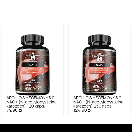
APOLLO'S HEGEMONY
5.0
APOLLO'S HEGEMONY
5.0
NAC+ (N-acetylocysteina,
NAC+ (N-acetylocysteina,
karczoch) 120 kaps.
karczoch) 250 kaps.
74,90 zł
124,90 zł