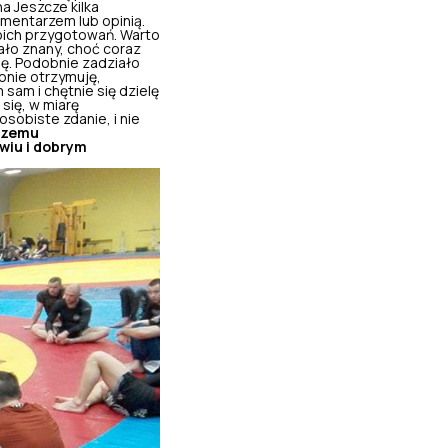
na
Jeszcze kilka
mentarzem lub opinią.
oich przygotowań. Warto
ało znany, choć coraz
ę. Podobnie zadziało
ronie otrzymuję,
am i chętnie się dzielę
się, w miarę
sobiste zdanie, i nie
aszemu
wiu i dobrym