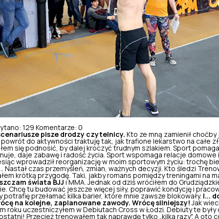
ytano: 129
Komentarze: 0
 scenariusze pisze drodzy czytelnicy.
Kto ze mną zamienił choćby 
 powrót do aktywności traktuję tak, jak trafione lekarstwo na całe 
łem się podnosić, by dalej kroczyć trudnym szlakiem. Sport pomaga
inuje, daje zabawę i radość życia. Sport wspomaga relacje domowe
esiąc wprowadził reorganizację w moim sportowym życiu: trochę bi
 Nastał czas przemyśleń, zmian, ważnych decyzji. Kto śledzi
Treno
ałem krótką przygodę. Taki, jakby romans pomiędzy treningami na ma
szczam świata BJJ
i MMA. Jednak od dziś wróciłem do Grudziądzki
ie. Chcę tu budować jeszcze więcej siły, poprawić kondycję i praco
 potrafię przełamać kilka barier, które mnie zawsze blokowały.
I... 
 wrócę na kolejne, zaplanowane zawody.
Wrócę silniejszy!
Jak wieci
ym roku uczestniczyłem w Debiutach Cross w Łodzi. Debiuty te były
ostatni! Przecież trenowałem tak naprawdę tylko „kilka razy". A oto 