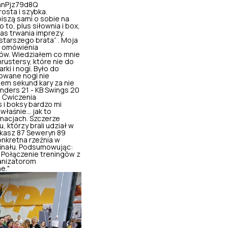
hnPjz79d8Q
rosta i szybka.
iszą sami o sobie na
 to, plus siłownia i box,
as trwania imprezy.
starszego brata” . Moja
s omówienia
tów. Wiedziałem co mnie
rustersy, które nie do
i i nogi. Było do
towane nogi nie
iem sekund kary za nie
nders 21 - KB Swings 20
. Ćwiczenia
 i boksy bardzo mi
 właśnie… jak to
inacjach. Szczerze
 którzy brali udział w
ukasz 87 Seweryn 89
onkretna rzeźnia w
finału. Podsumowując:
. Połączenie treningów z
ganizatorom
e."