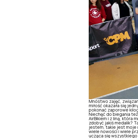
Mnóstwo zajęć, związany
miłość okazała się jedn
pokonać zaporowe kilogr
Niechęć do biegania też
AirBikiem i z liną, któr
zdobyć jakiś medalik? Ta
jestem, takie jest moje
wiele nowości i wiele p
ucząca się wszystkiego