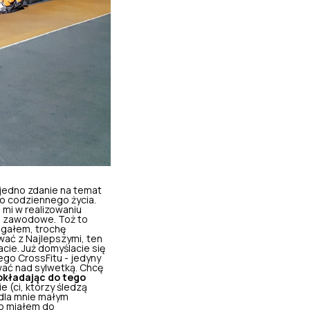
jedno zdanie na temat
zło codziennego życia.
 mi w realizowaniu
 i zawodowe. Toż to
egałem, trochę
wać z Najlepszymi
, ten
cie. Już domyślacie się
ego CrossFitu - jedyny
wać nad sylwetką. Chcę
dokładając do tego
e (ci, którzy śledzą
 dla mnie małym
co miałem do