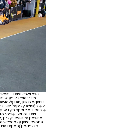
iłem... taka chwilowa
cam więc. Zamierzam
widzę tak, jak biegania.
 też zaprzyjaźnić się z
ś, w tym sporcie, uda się
o robię. Serio! Taki
e, przyniesie za pewne
owe wchodzę jako osoba
ę. Na tapetę podczas