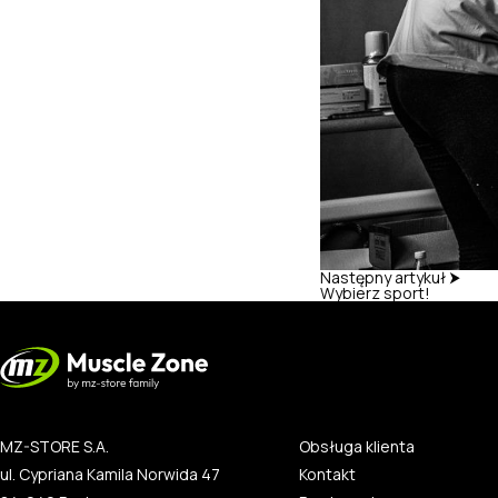
Następny artykuł ⮞
Wybierz sport!
MZ-STORE S.A.
Obsługa klienta
ul. Cypriana Kamila Norwida 47
Kontakt