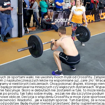
ch ze sportami walki, nie uwolniły moich myśli od CrossFitu. Zatęskn
ym z najskuteczniejszych leków na wspomniane już „całe zło”. Wra
amy w niektórych ćwiczeniach. Chcę pokonać drążek, którego niena
 będę przełamywał na mniejszych czy większych dystansach. Wypada
a mnie fascynuje. Skoro w debiutach nie zostałem w tyle, to może kiedy
k po prostu, tak tylko sobie myślę… wszak nie dla szczytów podium t
 nowe oblicze. Decyzja o włączeniu CrossFitu w moje życie sportow
rzeciwności. Wiadomo… jak w każdym sporcie. Tym bardziej, że w n
 od podstaw. Będę musiał również przestawić dietę i suplementacj