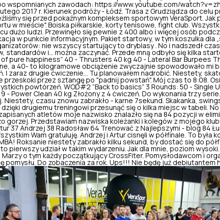
 po wspomnianych zawodach: https://www.youtube.com/watch?v=z
utego 2017 r. Kierunek podróży - Łódź. Trasa z Grudziądza do celu p
eźliśmy się przed pokaźnym kompleksem sportowym VeraSport. Jak p
tu w mieście". Boiska piłkarskie, korty tenisowe, fight club. Wszystko
scu dużo ludzi. Przewinęło się pewnie z 400 albo i więcej osób podcz
kacja w punkcie informacyjnym. Pakiet startowy, w tym koszulka dla „
nizatorów: nie wszyscy startujący to dryblasy . No i nadszedł cza
w, standardów i… można zaczynać. Przede mną odbyło się kilka star
of pure happiness” 40 - Thrusters 40 kg 40 - Lateral Bar Burpees Th
ne, a 40- to kilogramowe obciążenie zwyczajnie spowodowało mi bark
 I zaraz drugie ćwiczenie… Tu planowałem nadrobić. Niestety, ska
 przeskoki przez sztangę po "padnij powstań". Mój czas to 8:08. Os
stkich powtórzeń. WOD#2 “Back to basics” 3 Rounds: 50 - Single U
 9 - Power Clean 40 kg Złożony z 4 ćwiczeń. Do wykonania trzy serie
. Niestety, czasu znowu zabrakło - karne 7sekund. Skakanka, swings
zięki drugiemu treningowi przesunąć się o kilka miejsc w tabeli. No
 zapisanych atletów moje nazwisko znalazło się na 84 pozycji w elim
o gorzej. Przedstawiam nazwiska koleżanki i kolegów z mojego klubu,
tur 37 Andrzej 38 Radosław 64 Trenować z Najlepszymi - blog 84 Ł
stkim Wam gratuluję. Andrzej i Artur cisnęli w półfinale. To była k
A! Roksanie niestety zabrakło kilku sekund, by dostać się do pół
 to pierwszy udział w takim wydarzeniu. Jak dla mnie, poziom wysoki
d. Marzy o tym każdy początkujący CrossFiter. Pomysłodawcom i or
ję pomysłu. Do zobaczenia za rok. Ups!!! Nie będę już debiutantem h