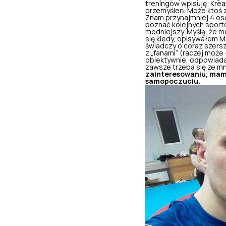
treningów wpisuję:
Krea
przemyśleń: Może ktoś z
Znam przynajmniej 4 os
poznać kolejnych sporto
modniejszy. Myślę, że 
się kiedy, opisywałem MM
świadczy o coraz szers
z „fanami” (raczej może
obiektywnie, odpowiadać
zawsze trzeba się ze m
zainteresowaniu, mam 
samopoczuciu.