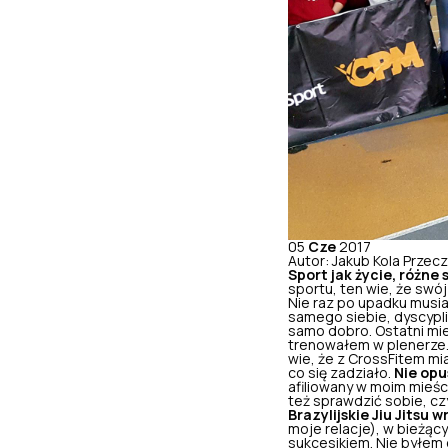
05
Cze
2017
Autor: Jakub Kola
Przecz
Sport jak życie, różne
sportu, ten wie, że swój
Nie raz po upadku musia
samego siebie, dyscypl
samo dobro. Ostatni mi
trenowałem w plenerze…
wie, że z CrossFitem mi
co się zadziało.
Nie opu
afiliowany w moim mieśc
też sprawdzić sobie, czy
Brazylijskie Jiu Jitsu
moje relacje), w bieżąc
sukcesikiem. Nie byłem 