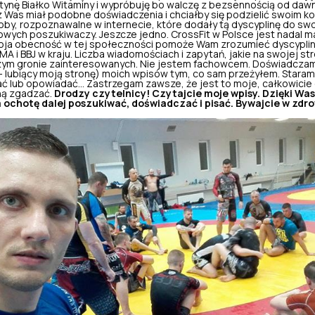
tynę
Białko
Witaminy
i wypróbuję
bo walczę z bezsennością od daw
 Was miał podobne doświadczenia i chciałby się podzielić swoim ko
oby, rozpoznawalne w internecie, które dodały tą dyscyplinę do sw
wych poszukiwaczy. Jeszcze jedno. CrossFit w Polsce jest nadal m
moja obecność w tej społeczności pomoże Wam zrozumieć dyscyplin
A i BBJ w kraju. Liczba wiadomościach i zapytań, jakie na swojej st
zym gronie zainteresowanych. Nie jestem fachowcem. Doświadczam s
 - lubiący moją stronę) moich wpisów tym, co sam przeżyłem. Staram 
 lub opowiadać... Zastrzegam zawsze, że jest to moje, całkowicie o
ną zgadzać.
Drodzy czytelnicy! Czytajcie moje wpisy. Dzięki W
ochotę dalej poszukiwać, doświadczać i pisać. Bywajcie w zdro