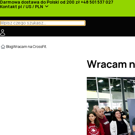
Darmowa dostawa do Polski od 200 zł
+48 501 537 027
Kontakt
pl / US / PLN
Kategorie
Producenci
Nowości
Promocje
Blog
Wracam na CrossFit.
Wracam na