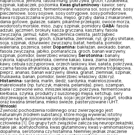
naparstnica, jemioła, fasola mung, pokrzywa, groch, rzodkiewka,
szpinak, kabaczek, poziomka.
Kwas glutaminowy:
kawior, sery,
frytki, suszony dorsz, fermentowane nasiona soi, sosy rybne, sosy
pieczeniowe, sosy sojowe, sosy ostrygowe, sosy pomidorowe,
kawa rozpuszczalna w proszku, mięso, grzyby, dania z makaronem,
dania gotowe, gulasze, salami, pikantne przekąski, owoce morza,
wodorosty morskie, miso, zupy, szpinak, pomidory.
GABA:
fasola
adzuki, jęczmień, brokuły, kasza gryczana, kasztany, fasola
zwyczajna, jarmuż, łubin, męczennica cielista, jastrzębiec
kosmaczek, owies, groch, szkarłatka, ziemniak, ryż, grzyby shiitake,
soja, szpinak, dziurawiec zwyczajny, batat, herbata, pomidor,
waleriana, pszenica, seler.
Dopamina:
bakłażan, awokado, banan,
fasola zwyczajna, jabłko, pomarańcza, groch, banan warzywny,
szpinak, pomidor, świerzbiec właściwy.
Serotonina:
banany,
cykoria, kapusta pekińska, ciemne kakao, kawa, ziarna zielonej
kawy, cebula szczypiorowa, orzech laskowy, kiwi, sałata, pokrzywa,
czarna fasola afrykańska, papryka, marakuja, asymina trójklapowa,
pieprz, ananas, banan warzywny, śliwka, granat, ziemniak, szpinak,
truskawka, banan, pomidor, świerzbiec właściwy, dziki ryż.
Histamina:
sardela, marlin, śledź, sardynka, makreloszowate,
makrelowate (np. tuńczyk, makrela, pelamida), piwo, szampan,
białe i czerwone wino, mniszek lekarski, pokrzywa, fermentowana
kiełbasa, szynka, produkty z suszonego mięsa, ketchup, sery
dojrzewające, kiszona kapusta, soja i jej przetwory, jogurt, słodka
oraz kwaśna śmietana, mleko świeże, pasteryzowane i UHT.
Wnioski
Żywność pochodzenia roślinnego oraz zwierzęcego jest
naturalnym źródłem substancji, które mogą wywierać istotny
wpływ na funkcjonowanie ośrodkowego układu nerwowego
człowieka
[1]. Do grupy tych związków zalicza się neuroprzekaźniki,
takie jak: acetylocholina, kwas glutaminowy, kwas γ-aminomasłowy,
dopamina, serotonina czy histamina. Niemniej jednak znaczenie