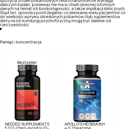
spożycia źródeł pokarmowych neurotransmiterów wymaga
dalszych badań, ponieważ nie ma w chwili obecnej istotnych
danych na temat ich biodostępności, a także implikacji klinicznych.
Stąd też, sposoby postrzegania i oczekiwania wielu pacjentów co
do wielkości wpływu określonych pokarmów i/lub suplementów
diety na ich kondycję psychofizyczną mogą być dalekie od
rzeczywistości.
Pamięć i koncentracja
Bestseller
NEEDED SUPPLEMENTS
APOLLO'S HEGEMONY
5.0
D-Chiro-Inositol (D-
4.0
Theacrine