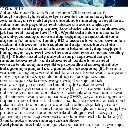
17
Gru
2019
Autor: Mateusz Durbas
Przeczytano: 179
Komentarze: 0
Modyfikacje stylu życia, w tym również zmiana nawyków
żywieniowych w niektórych chorobach neurologicznych oraz
zaburzeniach psychicznych cieszy się coraz większym
uznaniem ze strony pracowników służby zdrowia, naukowców,
jak i samych pacjentów [1 - 5]. Wyniki ostatnich metaanaliz
ujawniły, że osoby chore na depresję mają często obniżone
stężenie folianów i witaminy B12 w osoczu krwi w porównaniu z
osobami zdrowymi, a ich suplementacja może korzystnie
wpływać na skuteczność leczenia lekami antydepresyjnymi
hamującymi wychwyt zwrotny serotoniny oraz noradrenaliny
[3, 4]. Z kolei rezultaty dotychczas przeprowadzonych
randomizowanych, kontrolowanych badań klinicznych
wykazały obiecujące wyniki w przypadku stosowania diety
ketogennej u pacjentów z padaczką lekooporną [5].
Pomimo
wyraźnie rosnącego w ostatnich latach zainteresowania wpływem
diety i jej dodatkowej suplementacji na funkcjonowanie
centralnego układu nerwowego, wciąż brakuje jednak
wystarczających danych na temat źródeł pokarmowych
poszczególnych neurotransmiterów [1]. Jak się bowiem okazuje,
dobrze poznane neuroprzekaźniki
, takie jak: acetylocholina, kwas
glutaminowy, kwas γ-aminomasłowy (GABA) czy aminy biogenne –
dopamina, serotonina i histamina znajdują się również w niektórych
pokarmach odzwierzęcych, owocach, roślinach jadalnych oraz
korzeniach. Ponadto aminy biogenne i kwas glutaminowy mogą być
produktami licznych procesów mikrobiologicznych, nowych
technologii produkcji żywności oraz dobrowolnych dodatków [6].
Źródła pokarmowe neuroprzekaźników
Acetylocholina:
bakłażan, gorzka pomarańcza, fasola zwyczajna,