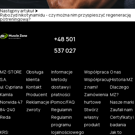
Następny artykuł ⮞
Rybozyd nikotynamidu - czy można nim przyspieszyć regenerację
potreningową?
+48 501
537 027
MZ-STORE
Obsługa
Informacje
Współpraca
O nas
S.A.
klienta
Metody
Współpracuj
Historia MZ
ul. Cypriana
Kontakt
dostawy i
z nami!
Dlaczego
Kamila
Producent
płatności
Zamówienia
MZ?
Norwida 47
Reklamacje i
Pomoc/FAQ
hurtowe
Nasze marki
84-240
zwroty
Regulamin
Stwórz
Zaufali nam
Reda
Regulamin
własny
Certyfikaty i
programu
produkt
badania
KRS:
lojalnościowego
Jak to