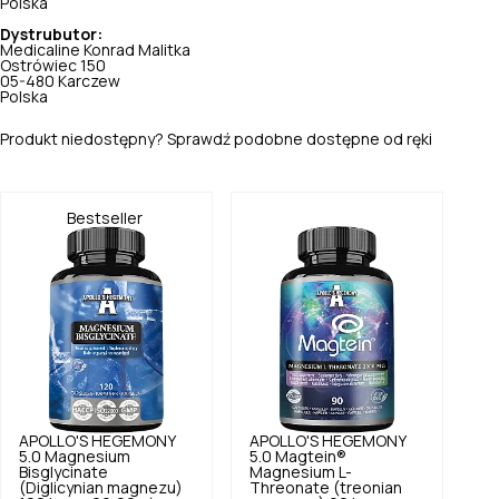
Polska
Dystrubutor:
Medicaline Konrad Malitka
Ostrówiec 150
05-480 Karczew
Polska
Produkt niedostępny? Sprawdź podobne dostępne od ręki
Bestseller
APOLLO'S HEGEMONY
APOLLO'S HEGEMONY
5.0
Magnesium
5.0
Magtein®
Bisglycinate
Magnesium L-
(Diglicynian magnezu)
Threonate (treonian