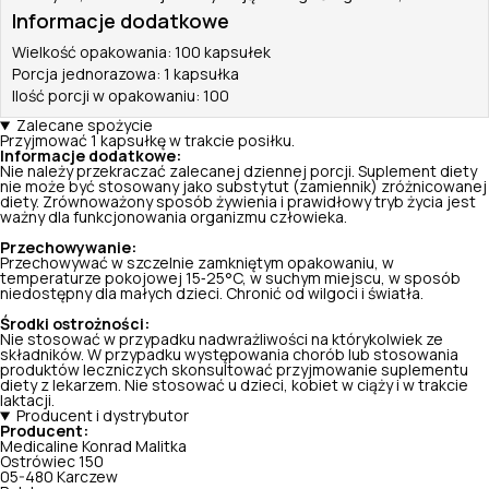
Informacje dodatkowe
Wielkość opakowania: 100 kapsułek
Porcja jednorazowa: 1 kapsułka
Ilość porcji w opakowaniu: 100
Zalecane spożycie
Przyjmować 1 kapsułkę w trakcie posiłku.
Informacje dodatkowe:
Nie należy przekraczać zalecanej dziennej porcji. Suplement diety
nie może być stosowany jako substytut (zamiennik) zróżnicowanej
diety. Zrównoważony sposób żywienia i prawidłowy tryb życia jest
ważny dla funkcjonowania organizmu człowieka.
Przechowywanie:
Przechowywać w szczelnie zamkniętym opakowaniu, w
temperaturze pokojowej 15‑25°C, w suchym miejscu, w sposób
niedostępny dla małych dzieci. Chronić od wilgoci i światła.
Środki ostrożności:
Nie stosować w przypadku nadwrażliwości na którykolwiek ze
składników. W przypadku występowania chorób lub stosowania
produktów leczniczych skonsultować przyjmowanie suplementu
diety z lekarzem. Nie stosować u dzieci, kobiet w ciąży i w trakcie
laktacji.
Producent i dystrybutor
Producent:
Medicaline Konrad Malitka
Ostrówiec 150
05-480 Karczew