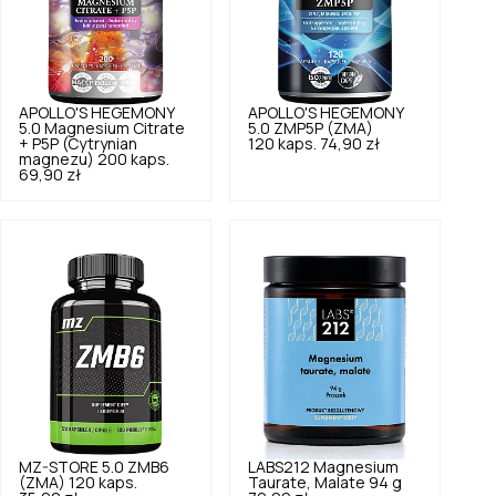
APOLLO'S HEGEMONY
APOLLO'S HEGEMONY
5.0
Magnesium Citrate
5.0
ZMP5P (ZMA)
+ P5P (Cytrynian
120 kaps.
74,90 zł
magnezu) 200 kaps.
69,90 zł
MZ-STORE
5.0
ZMB6
LABS212
Magnesium
(ZMA) 120 kaps.
Taurate, Malate 94 g