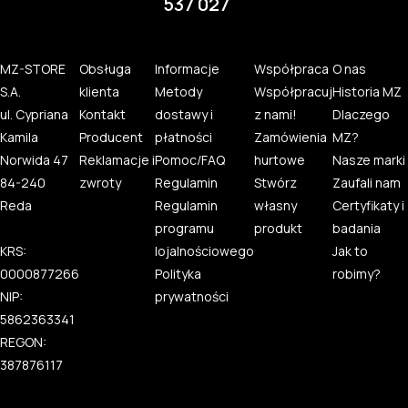
537 027
MZ-STORE
Obsługa
Informacje
Współpraca
O nas
S.A.
klienta
Metody
Współpracuj
Historia MZ
ul. Cypriana
Kontakt
dostawy i
z nami!
Dlaczego
Kamila
Producent
płatności
Zamówienia
MZ?
Norwida 47
Reklamacje i
Pomoc/FAQ
hurtowe
Nasze marki
84-240
zwroty
Regulamin
Stwórz
Zaufali nam
Reda
Regulamin
własny
Certyfikaty i
programu
produkt
badania
KRS:
lojalnościowego
Jak to
0000877266
Polityka
robimy?
NIP:
prywatności
5862363341
REGON:
387876117