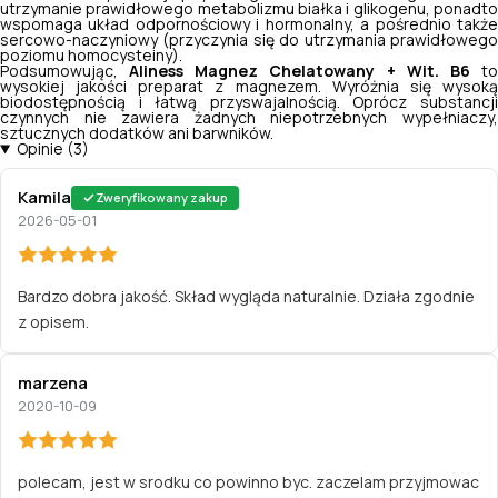
utrzymanie prawidłowego metabolizmu białka i glikogenu, ponadto
wspomaga układ odpornościowy i hormonalny, a pośrednio także
sercowo-naczyniowy (przyczynia się do utrzymania prawidłowego
poziomu homocysteiny).
Podsumowując,
Aliness Magnez Chelatowany + Wit. B6
t
wysokiej jakości preparat z magnezem. Wyróżnia się wysoką
biodostępnością i łatwą przyswajalnością. Oprócz substancji
czynnych nie zawiera żadnych niepotrzebnych wypełniaczy,
sztucznych dodatków ani barwników.
Opinie (3)
Kamila
Zweryfikowany zakup
2026-05-01
Bardzo dobra jakość. Skład wygląda naturalnie. Działa zgodnie
z opisem.
marzena
2020-10-09
polecam, jest w srodku co powinno byc. zaczelam przyjmowac