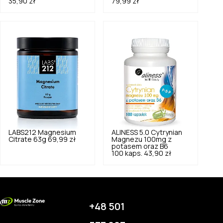
35,90 zł
79,99 zł
LABS212
Magnesium
ALINESS
5.0
Cytrynian
Citrate 63g
69,99 zł
Magnezu 100mg z
potasem oraz B6
100 kaps.
43,90 zł
+48 501