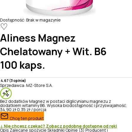
Dostępność:
Brak w magazynie
♡
Aliness
Magnez
Chelatowany + Wit. B6
100 kaps.
4.67 (3 opinie)
Sprzedawca:
MZ-Store S.A.
Bez dodatków
Magnez w postaci diglicynianu magnezu z
dodatkiem witaminy B6. Wysoka biodostępność i przyswajalność.
34,90 zł
0,35 zł / porcja
Chcę ten produkt
↓ Nie chcesz czekać? Zobacz podobne dostępne od ręki
Opis
Zalecane spożycie
Składniki
Opinie (3)
Producent i