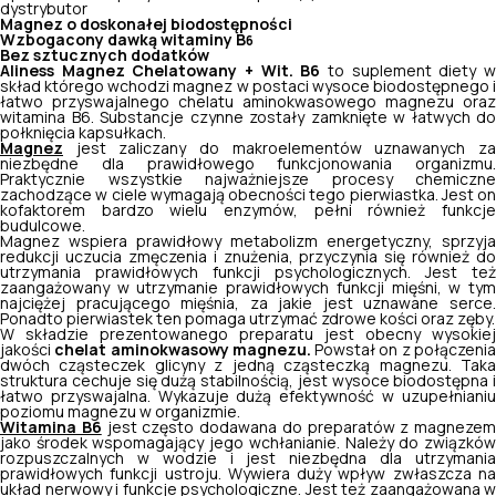
dystrybutor
Magnez o doskonałej biodostępności
Wzbogacony dawką witaminy B
6
Bez sztucznych dodatków
Aliness Magnez Chelatowany + Wit. B6
to suplement diety 
skład którego wchodzi magnez w postaci wysoce biodostępnego i
łatwo przyswajalnego chelatu aminokwasowego magnezu oraz
witamina B6. Substancje czynne zostały zamknięte w łatwych do
połknięcia kapsułkach.
Magnez
jest zaliczany do makroelementów uznawanych za
niezbędne dla prawidłowego funkcjonowania organizmu.
Praktycznie wszystkie najważniejsze procesy chemiczne
zachodzące w ciele wymagają obecności tego pierwiastka. Jest on
kofaktorem bardzo wielu enzymów, pełni również funkcje
budulcowe.
Magnez wspiera prawidłowy metabolizm energetyczny, sprzyja
redukcji uczucia zmęczenia i znużenia, przyczynia się również do
utrzymania prawidłowych funkcji psychologicznych. Jest też
zaangażowany w utrzymanie prawidłowych funkcji mięśni, w tym
najciężej pracującego mięśnia, za jakie jest uznawane serce.
Ponadto pierwiastek ten pomaga utrzymać zdrowe kości oraz zęby.
W składzie prezentowanego preparatu jest obecny wysokiej
jakości
chelat aminokwasowy magnezu.
Powstał on z połączeni
dwóch cząsteczek glicyny z jedną cząsteczką magnezu. Taka
struktura cechuje się dużą stabilnością, jest wysoce biodostępna i
łatwo przyswajalna. Wykazuje dużą efektywność w uzupełnianiu
poziomu magnezu w organizmie.
Witamina B6
jest często dodawana do preparatów z magnezem
jako środek wspomagający jego wchłanianie. Należy do związków
rozpuszczalnych w wodzie i jest niezbędna dla utrzymania
prawidłowych funkcji ustroju. Wywiera duży wpływ zwłaszcza na
układ nerwowy i funkcje psychologiczne. Jest też zaangażowana w