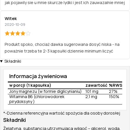
jak pojawily sie u mnie skurcze lydki i jest ich zauwazalnie mniej
Witek
2020-10-09
Produkt spoko, chociaż dawka sugerowana dosyć niska - na
poważnie trzeba te 2-3 kapsułki dziennie minimum liczyć
Składniki
Informacja żywieniowa
w porcji (1 kapsułka)
zawartość
%RWS
Jony magnezu (w formie diglicynianiu)
101 mg
27%
Witamina B6 (chlorowodorek
2,1 mg
150%
pirydoksyny )
*-Dzienna referencyjna wartość spożycia dla osoby dorosłej
Składniki
Żelatyna, substancja utrzymująca wilgoć – glicerol, woda.