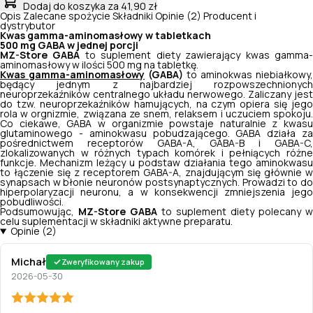
Dodaj do koszyka
za 41,90 zł
Opis
Zalecane spożycie
Składniki
Opinie (2)
Producent i
dystrybutor
Kwas gamma-aminomasłowy w tabletkach
500 mg GABA w jednej porcji
MZ-Store GABA
to suplement diety zawierający kwas gamma
aminomasłowy w ilości 500 mg na tabletkę.
Kwas gamma-aminomasłowy
(GABA)
to aminokwas niebiałkowy,
będący jednym z najbardziej rozpowszechnionych
neuroprzekaźników centralnego układu nerwowego. Zaliczany jest
do tzw. neuroprzekaźników hamujących, na czym opiera się jego
rola w orgnizmie, związana ze snem, relaksem i uczuciem spokoju.
Co ciekawe, GABA w organizmie powstaje naturalnie z kwasu
glutaminowego - aminokwasu pobudzającego. GABA działa za
pośrednictwem receptorów GABA-A, GABA-B i GABA-C,
zlokalizowanych w różnych typach komórek i pełniących różne
funkcje.
Mechanizm leżący u podstaw działania tego aminokwasu
to łączenie się z receptorem GABA-A, znajdującym się głównie w
synapsach w błonie neuronów postsynaptycznych. Prowadzi to do
hiperpolaryzacji neuronu, a w konsekwencji zmniejszenia jego
pobudliwości.
Podsumowując,
MZ-Store GABA
to suplement diety
polecany w
celu suplementacji w składniki aktywne preparatu.
Opinie (2)
Michał
Zweryfikowany zakup
2026-05-30