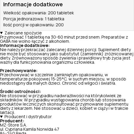
Informacje dodatkowe
Wielkość opakowania: 200 tabletek
Porcja jednorazowa: 1 tabletka
Ilość porcji w opakowaniu: 200
Zalecane spożycie
Przyjmować 1 tabletkę na 30-60 minut przed snem. Preparatów z
GABA nie wolno łączyć z alkoholem.
Informacje dodatkowe:
Nie należy przekraczać zalecanej dziennej porcji. Suplement diety
nie może być stosowany jako substytut (zamiennik) zróżnicowanej
diety. Zrównoważony sposób żywienia i prawidłowy tryb życia jest
ważny dla funkcjonowania organizmu człowieka.
Przechowywanie:
Przechowywać w szczelnie zamkniętym opakowaniu, w
temperaturze pokojowej 15‑25°C, w suchym miejscu, w sposób
niedostępny dla małych dzieci. Chronić od wilgoci i światła.
Środki ostrożności:
Nie stosować w przypadku nadwrażliwości na którykolwiek ze
składników. W przypadku występowania chorób lub stosowania
produktów leczniczych skonsultować przyjmowanie suplementu
diety z lekarzem. Nie stosować u dzieci, kobiet w ciąży i w trakcie
laktacji.
Producent i dystrybutor
Producent:
MZ-Store S.A.
ul. Cypriana Kamila Norwida 47
84-240 Reda