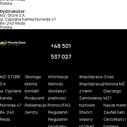
Polska
Dystrubutor:
MZ-Store S.A.
ul. Cypriana Kamila Norwida 47
84-240 Reda
Polska
+48 501
537 027
MZ-STORE
Obsługa
Informacje
Współpraca
O nas
S.A.
klienta
Metody
Współpracuj
Historia MZ
ul. Cypriana
Kontakt
dostawy i
z nami!
Dlaczego
Kamila
Producent
płatności
Zamówienia
MZ?
Norwida 47
Reklamacje i
Pomoc/FAQ
hurtowe
Nasze marki
84-240
zwroty
Regulamin
Stwórz
Zaufali nam
Reda
Regulamin
własny
Certyfikaty i
programu
produkt
badania