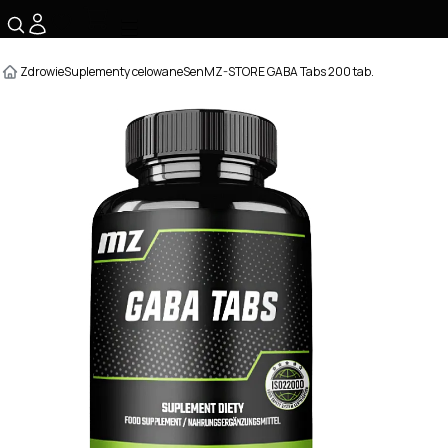
☰
Zdrowie
Suplementy celowane
Sen
MZ-STORE GABA Tabs 200 tab.