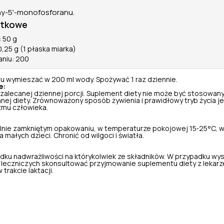
ny-5'-monofosforanu.
atkowe
 50 g
,25 g (1 płaska miarka)
aniu: 200
tu wymieszać w 200 ml wody. Spożywać 1 raz dziennie.
e:
 zalecanej dziennej porcji. Suplement diety nie może być stosowany
nej diety. Zrównoważony sposób żywienia i prawidłowy tryb życia je
zmu człowieka.
nie zamkniętym opakowaniu, w temperaturze pokojowej 15‑25°C, w
małych dzieci. Chronić od wilgoci i światła.
dku nadwrażliwości na którykolwiek ze składników. W przypadku wy
leczniczych skonsultować przyjmowanie suplementu diety z lekarz
 trakcie laktacji.