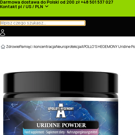
Darmowa dostawa do Polski od 200 zł
+48 501 537 027
Kontakt
pl / US / PLN
Kategorie
Producenci
Nowości
Promocje
Zdrowie
Pamięć i koncentracja
Neuroprotekcja
APOLLO'S HEGEMONY Uridine Po