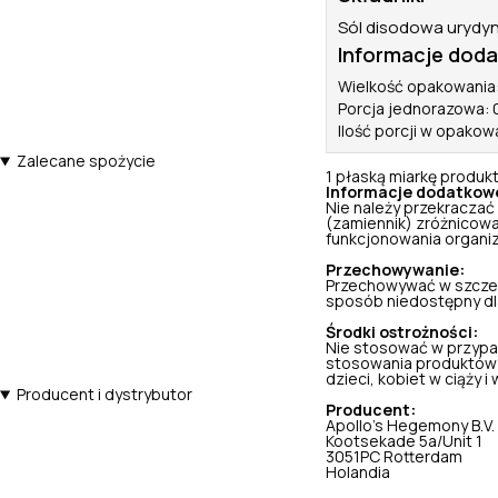
Sól disodowa urydy
Informacje dod
Wielkość opakowania:
Porcja jednorazowa: 0
Ilość porcji w opakow
Zalecane spożycie
1 płaską miarkę produk
Informacje dodatkow
Nie należy przekraczać
(zamiennik) zróżnicowa
funkcjonowania organi
Przechowywanie:
Przechowywać w szczel
sposób niedostępny dla 
Środki ostrożności:
Nie stosować w przypa
stosowania produktów 
dzieci, kobiet w ciąży i w
Producent i dystrybutor
Producent:
Apollo's Hegemony B.V.
Kootsekade 5a/Unit 1
3051PC Rotterdam
Holandia