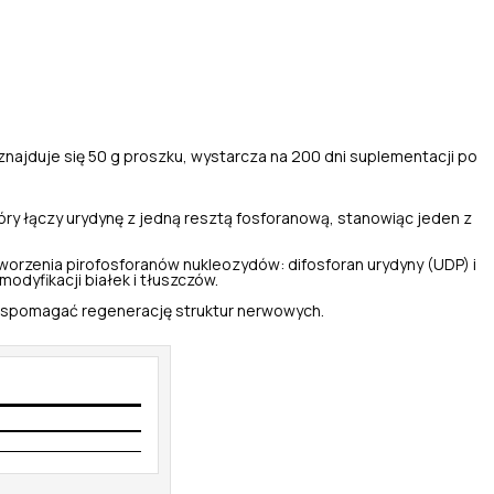
najduje się 50 g proszku, wystarcza na 200 dni suplementacji po
óry łączy urydynę z jedną resztą fosforanową, stanowiąc jeden z
worzenia pirofosforanów nukleozydów: difosforan urydyny (UDP) i
odyfikacji białek i tłuszczów.
 wspomagać regenerację struktur nerwowych.