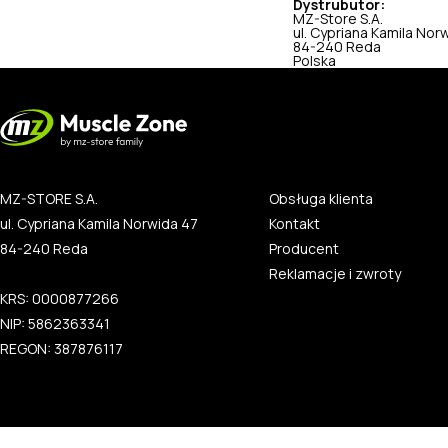
Dystrubutor:
MZ-Store S.A.
ul. Cypriana Kamila Nor
84-240 Reda
Polska
MZ-STORE S.A.
Obsługa klienta
ul. Cypriana Kamila Norwida 47
Kontakt
84-240 Reda
Producent
Reklamacje i zwroty
KRS: 0000877266
NIP: 5862363341
REGON: 387876117