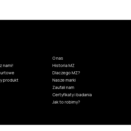
O nas
z nami!
Historia MZ
hurtowe
Dlaczego MZ?
y produkt
Nasze marki
Zaufali nam
Certyfikaty i badania
Jak to robimy?