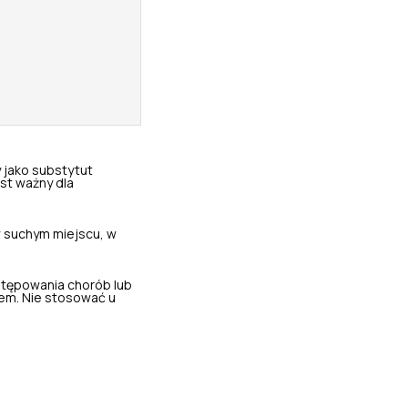
 jako substytut
st ważny dla
 suchym miejscu, w
stępowania chorób lub
em. Nie stosować u