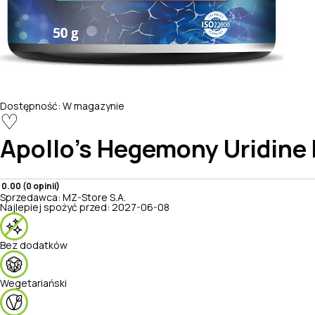
Dostępność:
W magazynie
♡
Apollo's Hegemony
Uridine
0.00 (0 opinii)
Sprzedawca:
MZ-Store S.A.
Najlepiej spożyć przed:
2027-06-08
Bez dodatków
Wegetariański