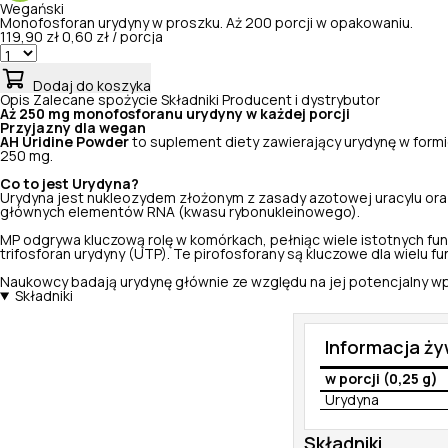
Wegański
Monofosforan urydyny w proszku. Aż 200 porcji w opakowaniu.
119,90 zł
0,60 zł / porcja
Dodaj do koszyka
Opis
Zalecane spożycie
Składniki
Producent i dystrybutor
Aż 250 mg monofosforanu urydyny w każdej porcji
Przyjazny dla wegan
AH Uridine Powder
to suplement diety zawierający urydynę w form
250 mg.
Co to jest Urydyna?
Urydyna jest nukleozydem złożonym z zasady azotowej uracylu ora
głównych elementów RNA (kwasu rybonukleinowego).
MP odgrywa kluczową rolę w komórkach, pełniąc wiele istotnych fu
trifosforan urydyny (UTP). Te pirofosforany są kluczowe dla wielu f
Naukowcy badają urydynę głównie ze względu na jej potencjalny 
Składniki
Informacja ż
w porcji (0,25 g)
Urydyna
Składniki