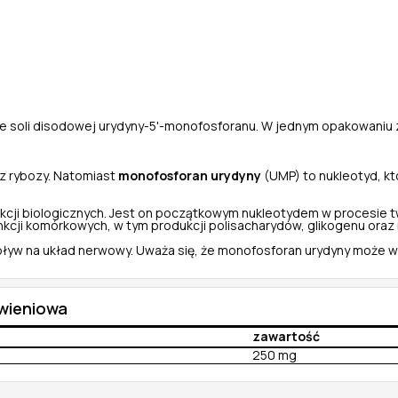
ie soli disodowej urydyny-5'-monofosforanu. W jednym opakowaniu z
z rybozy. Natomiast
monofosforan urydyny
(UMP) to nukleotyd, kt
nkcji biologicznych. Jest on początkowym nukleotydem w procesie t
unkcji komórkowych, w tym produkcji polisacharydów, glikogenu oraz m
wpływ na układ nerwowy. Uważa się, że monofosforan urydyny może
ywieniowa
zawartość
250 mg