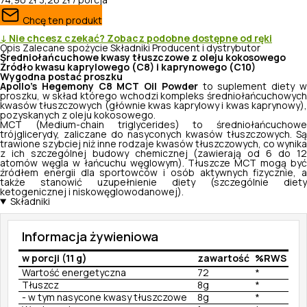
74,90 zł
3,26 zł / porcja
Chcę ten produkt
↓ Nie chcesz czekać? Zobacz podobne dostępne od ręki
Opis
Zalecane spożycie
Składniki
Producent i dystrybutor
Średniołańcuchowe kwasy tłuszczowe z oleju kokosowego
Źródło kwasu kaprylowego (C8) i kaprynowego (C10)
Wygodna postać proszku
Apollo’s Hegemony C8 MCT Oil Powder
to suplement diety 
proszku, w skład którego wchodzi kompleks średniołańcuchowych
kwasów tłuszczowych (głównie kwas kaprylowy i kwas kaprynowy),
pozyskanych z oleju kokosowego.
MCT (
Medium-chain triglycerides
) to średniołańcuchowe
trójglicerydy, zaliczane do nasyconych kwasów tłuszczowych. Są
trawione szybciej niż inne rodzaje kwasów tłuszczowych, co wynika
z ich szczególnej budowy chemicznej (zawierają od 6 do 12
atomów węgla w łańcuchu węglowym). Tłuszcze MCT mogą być
źródłem energii dla sportowców i osób aktywnych fizycznie, a
także stanowić uzupełnienie diety (szczególnie diety
ketogenicznej i niskowęglowodanowej).
Składniki
Informacja żywieniowa
w porcji (11 g)
zawartość
%RWS
Wartość energetyczna
72
*
Tłuszcz
8g
*
- w tym nasycone kwasy tłuszczowe
8g
*