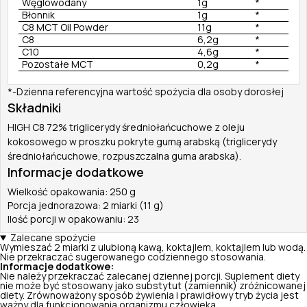
Węglowodany
1g
*
Błonnik
1g
*
C8 MCT Oil Powder
11g
*
C8
6,2g
*
C10
4,6g
*
Pozostałe MCT
0,2g
*
*-Dzienna referencyjna wartość spożycia dla osoby dorosłej
Składniki
HIGH C8 72% triglicerydy średniołańcuchowe z oleju
kokosowego w proszku pokryte gumą arabską (triglicerydy
średniołańcuchowe, rozpuszczalna guma arabska).
Informacje dodatkowe
Wielkość opakowania: 250 g
Porcja jednorazowa: 2 miarki (11 g)
Ilość porcji w opakowaniu: 23
Zalecane spożycie
Wymieszać 2 miarki z ulubioną kawą, koktajlem, koktajlem lub wodą.
Nie przekraczać sugerowanego codziennego stosowania.
Informacje dodatkowe:
Nie należy przekraczać zalecanej dziennej porcji. Suplement diety
nie może być stosowany jako substytut (zamiennik) zróżnicowanej
diety. Zrównoważony sposób żywienia i prawidłowy tryb życia jest
ważny dla funkcjonowania organizmu człowieka.