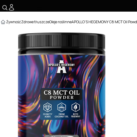
☰
Żywność
Zdrowe tłuszcze
Oleje roślinne
APOLLO'S HEGEMONY C8 MCT Oil Powd