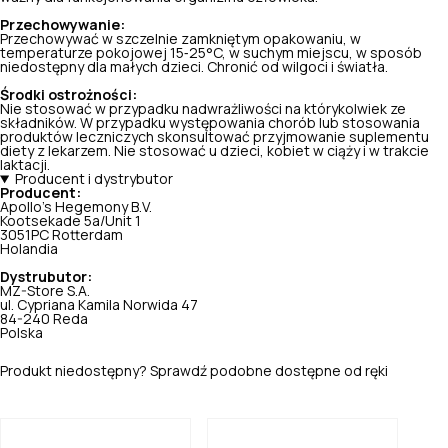
Przechowywanie:
Przechowywać w szczelnie zamkniętym opakowaniu, w
temperaturze pokojowej 15‑25°C, w suchym miejscu, w sposób
niedostępny dla małych dzieci. Chronić od wilgoci i światła.
Środki ostrożności:
Nie stosować w przypadku nadwrażliwości na którykolwiek ze
składników. W przypadku występowania chorób lub stosowania
produktów leczniczych skonsultować przyjmowanie suplementu
diety z lekarzem. Nie stosować u dzieci, kobiet w ciąży i w trakcie
laktacji.
Producent i dystrybutor
Producent:
Apollo's Hegemony B.V.
Kootsekade 5a/Unit 1
3051PC Rotterdam
Holandia
Dystrubutor:
MZ-Store S.A.
ul. Cypriana Kamila Norwida 47
84-240 Reda
Polska
Produkt niedostępny? Sprawdź podobne dostępne od ręki