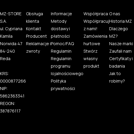
MZ-STORE
Obsługa
Informacje
Współpraca
O nas
S.A.
klienta
Metody
Współpracuj
Historia MZ
ul. Cypriana
Kontakt
dostawy i
z nami!
Dlaczego
Kamila
Producent
płatności
Zamówienia
MZ?
Norwida 47
Reklamacje i
Pomoc/FAQ
hurtowe
Nasze marki
84-240
zwroty
Regulamin
Stwórz
Zaufali nam
Reda
Regulamin
własny
Certyfikaty i
programu
produkt
badania
KRS:
lojalnościowego
Jak to
0000877266
Polityka
robimy?
NIP:
prywatności
5862363341
REGON:
387876117