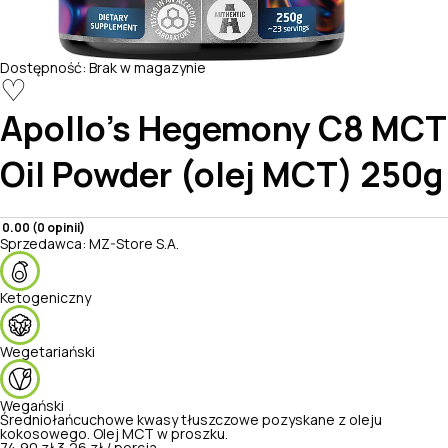
Dostępność:
Brak w magazynie
♡
Apollo's Hegemony
C8 MCT
Oil Powder (olej MCT) 250g
0.00 (0 opinii)
Sprzedawca:
MZ-Store S.A.
Ketogeniczny
Wegetariański
Wegański
Średniołańcuchowe kwasy tłuszczowe pozyskane z oleju
kokosowego. Olej MCT w proszku.