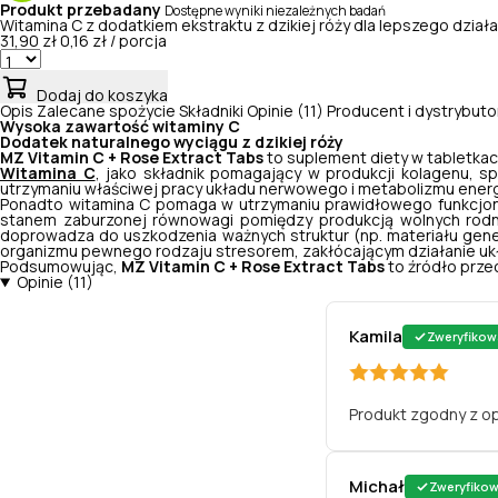
Produkt przebadany
Dostępne wyniki niezależnych badań
Witamina C z dodatkiem ekstraktu z dzikiej róży dla lepszego dzia
31,90 zł
0,16 zł / porcja
Dodaj do koszyka
Opis
Zalecane spożycie
Składniki
Opinie (11)
Producent i dystrybuto
Wysoka zawartość witaminy C
Dodatek naturalnego wyciągu z dzikiej róży
MZ Vitamin C + Rose Extract Tabs
to suplement diety w tabletkach
Witamina C
, jako składnik pomagający w produkcji kolagenu, s
utrzymaniu właściwej pracy układu nerwowego i metabolizmu energe
Ponadto witamina C pomaga w utrzymaniu prawidłowego funkcjono
stanem zaburzonej równowagi pomiędzy produkcją wolnych rodnik
doprowadza do uszkodzenia ważnych struktur (np. materiału genet
organizmu pewnego rodzaju stresorem, zakłócającym działanie u
Podsumowując,
MZ
Vitamin C + Rose Extract Tabs
to źródło prze
Opinie (11)
Kamila
Zweryfikow
Produkt zgodny z op
Michał
Zweryfiko