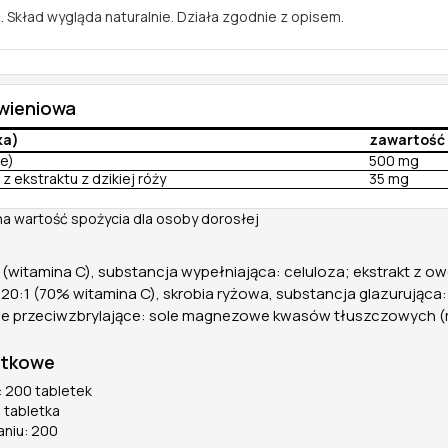
. Skład wygląda naturalnie. Działa zgodnie z opisem.
ywieniowa
ka)
zawartość
ie)
500 mg
z ekstraktu z dzikiej róży
35 mg
na wartość spożycia dla osoby dorosłej
(witamina C), substancja wypełniająca: celuloza; ekstrakt z ow
 20:1 (70% witamina C), skrobia ryżowa, substancja glazurująca: 
je przeciwzbrylające: sole magnezowe kwasów tłuszczowych (r
atkowe
 200 tabletek
 tabletka
aniu: 200