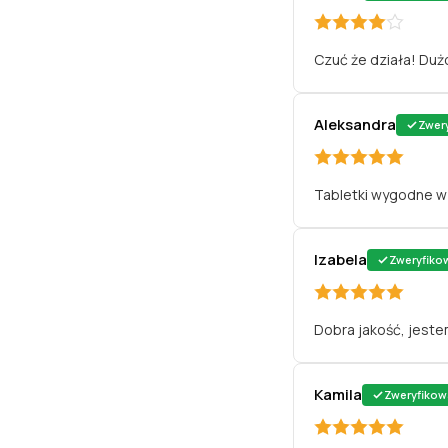
Czuć że działa! Dużo
Aleksandra
Zwer
Tabletki wygodne w 
Izabela
Zweryfiko
Dobra jakość, jeste
Kamila
Zweryfikow