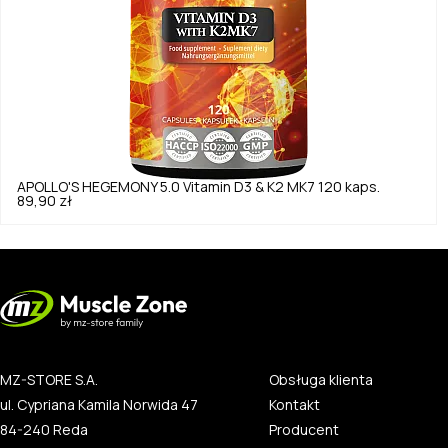
APOLLO'S HEGEMONY
5.0
Vitamin D3 & K2 MK7 120 kaps.
89,90 zł
MZ-STORE S.A.
Obsługa klienta
ul. Cypriana Kamila Norwida 47
Kontakt
84-240 Reda
Producent