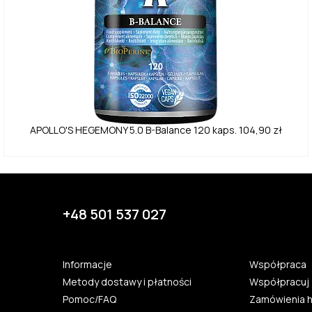
APOLLO'S HEGEMONY
5.0
B-Balance 120 kaps.
104,90 zł
+48 501 537 027
Informacje
Współpraca
Metody dostawy i płatności
Współpracuj 
Pomoc/FAQ
Zamówienia 