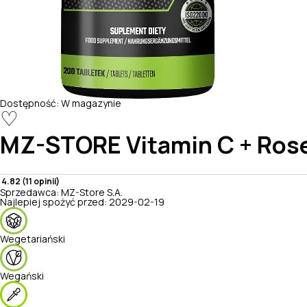
Dostępność:
W magazynie
♡
MZ-STORE
Vitamin C + Ros
4.82 (11 opinii)
Sprzedawca:
MZ-Store S.A.
Najlepiej spożyć przed:
2029-02-19
Wegetariański
Wegański