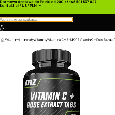
Darmowa dostawa do Polski od 200 zł
+48 501 537 027
Kontakt
pl / US / PLN
Kategorie
Producenci
Nowości
Promocje
Witaminy i minerały
Witaminy
Witamina C
MZ-STORE Vitamin C + Rose Extract 