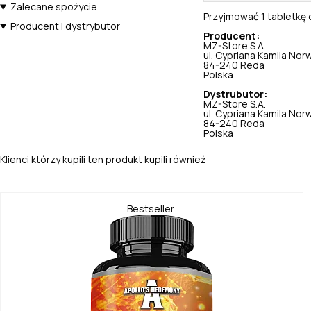
Zalecane spożycie
Przyjmować 1 tabletkę d
Producent i dystrybutor
Producent:
MZ-Store S.A.
ul. Cypriana Kamila Nor
84-240 Reda
Polska
Dystrubutor:
MZ-Store S.A.
ul. Cypriana Kamila Nor
84-240 Reda
Polska
Klienci którzy kupili ten produkt kupili również
Bestseller