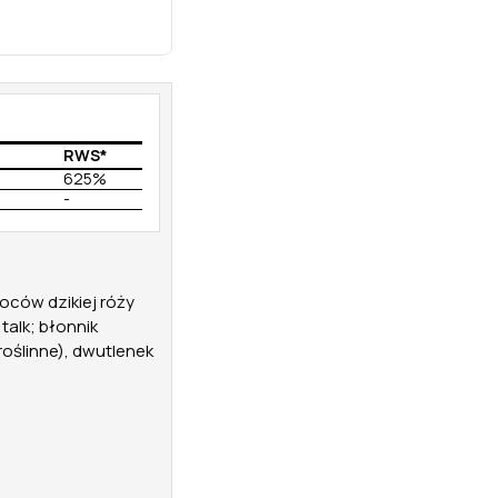
RWS*
625%
-
oców dzikiej róży
talk; błonnik
oślinne), dwutlenek