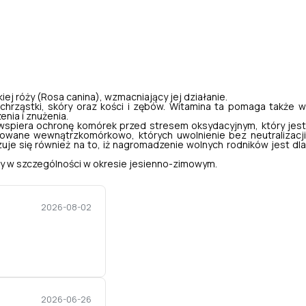
ej róży (
Rosa canina
), wzmacniający jej działanie.
chrząstki, skóry oraz kości i zębów. Witamina ta pomaga także 
nia i znużenia.
spiera ochronę komórek przed stresem oksydacyjnym, który jest
owane wewnątrzkomórkowo, których uwolnienie bez neutralizacji
je się również na to, iż nagromadzenie wolnych rodników jest dla
ny w szczególności w okresie jesienno-zimowym.
2026-08-02
2026-06-26