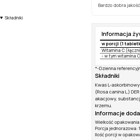
Bardzo dobra jakość
Składniki
Informacja ż
w porcji (1 tablet
Witamina C (łączn
- w tym witamina C 
*-Dzienna referencyj
Składniki
Kwas L-askorbinowy 
(Rosa canina L.) DER
akacjowy, substanc
krzemu.
Informacje dod
Wielkość opakowania:
Porcja jednorazowa: 1
Ilość porcji w opakow