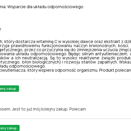
łania. Wsparcie dla układu odpornościowego.
r
, który dostarcza witaminę C w wysokiej dawce oraz ekstrakt z dziki
przyja prawidłowemu funkcjonowaniu naczyń krwionośnych, kości, 
tycznego, przez co przyczynia się do zmniejszenia uczucia zmęcze
wania układu odpornościowego. Będąc silnym antyutleniaczem, w
ów a ich neutralizacją. Są to wysoko reaktywne związki produk
ycznego, błon biologicznych) i rozwoju stanów zapalnych. Wskazu
kładu odpornościowego.
ciwutleniacza, który wspiera odporność organizmu. Produkt poleca
any zakup
isem. Jest to już mój kolejny zakup. Polecam
wany zakup