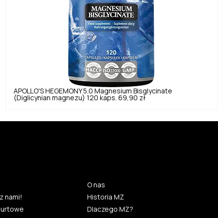
APOLLO'S HEGEMONY
5.0
Magnesium Bisglycinate
(Diglicynian magnezu) 120 kaps.
69,90 zł
O nas
z nami!
Historia MZ
hurtowe
Dlaczego MZ?