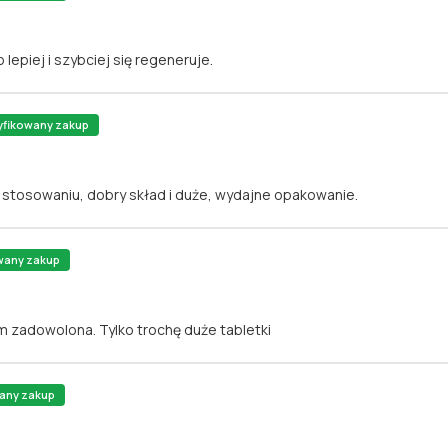
 lepiej i szybciej się regeneruje.
yfikowany zakup
stosowaniu, dobry skład i duże, wydajne opakowanie.
wany zakup
m zadowolona. Tylko trochę duże tabletki
any zakup