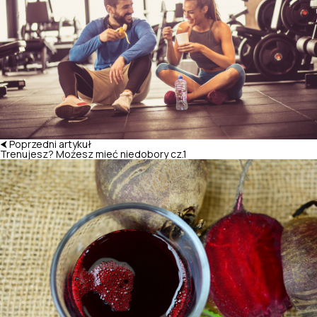
⮜ Poprzedni artykuł
Trenujesz? Możesz mieć niedobory cz.1