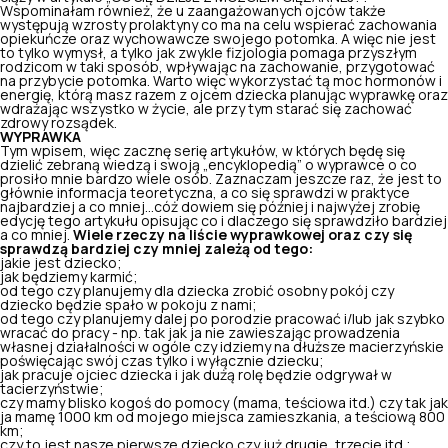
Wspominałam również, że u zaangażowanych ojców także
występują wzrosty prolaktyny co ma na celu wspierać zachowania
opiekuńcze oraz wychowawcze swojego potomka. A więc nie jest
to tylko wymysł, a tylko jak zwykle fizjologia pomaga przyszłym
rodzicom w taki sposób, wpływając na zachowanie, przygotować
na przybycie potomka. Warto więc wykorzystać tą moc hormonów i
energię, którą masz razem z ojcem dziecka planując wyprawkę oraz
wdrażając wszystko w życie, ale przy tym starać się zachować
zdrowy rozsądek.
WYPRAWKA
Tym wpisem, więc zacznę serię artykułów, w których będę się
dzielić zebraną wiedzą i swoją „encyklopedią” o wyprawce o co
prosiło mnie bardzo wiele osób. Zaznaczam jeszcze raz, że jest to
głównie informacja teoretyczna, a co się sprawdzi w praktyce
najbardziej a co mniej…cóż dowiem się później i najwyżej zrobię
edycję tego artykułu opisując co i dlaczego się sprawdziło bardziej
a co mniej.
Wiele rzeczy na liście wyprawkowej oraz czy się
sprawdzą bardziej czy mniej zależą od tego:
jakie jest dziecko;
jak będziemy karmić;
od tego czy planujemy dla dziecka zrobić osobny pokój czy
dziecko będzie spało w pokoju z nami;
od tego czy planujemy dalej po porodzie pracować i/lub jak szybko
wracać do pracy - np. tak jak ja nie zawieszając prowadzenia
własnej działalności w ogóle czy idziemy na dłuższe macierzyńskie
poświęcając swój czas tylko i wyłącznie dziecku;
jak pracuje ojciec dziecka i jak dużą rolę będzie odgrywał w
tacierzyństwie;
czy mamy blisko kogoś do pomocy (mama, teściowa itd.) czy tak jak
ja mamę 1000 km od mojego miejsca zamieszkania, a teściową 800
km;
czy to jest nasze pierwsze dziecko czy już drugie, trzecie itd.;