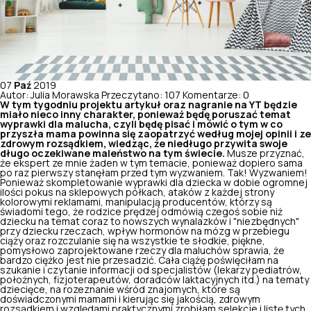
07
Paź
2019
Autor: Julia Morawska
Przeczytano: 107
Komentarze: 0
W tym tygodniu projektu artykuł oraz nagranie na YT będzie
miało nieco inny charakter, ponieważ będę poruszać temat
wyprawki dla malucha, czyli będę pisać i mówić o tym w co
przyszła mama powinna się zaopatrzyć według mojej opinii i ze
zdrowym rozsądkiem, wiedząc, że niedługo przywita swoje
długo oczekiwane maleństwo na tym świecie.
Musze przyznać,
że ekspert ze mnie żaden w tym temacie, ponieważ dopiero sama
po raz pierwszy stanęłam przed tym wyzwaniem. Tak! Wyzwaniem!
Ponieważ skompletowanie wyprawki dla dziecka w dobie ogromnej
ilości pokus na sklepowych półkach, ataków z każdej strony
kolorowymi reklamami, manipulacją producentów, którzy są
świadomi tego, że rodzice prędzej odmówią czegoś sobie niż
dziecku na temat coraz to nowszych wynalazków i "niezbędnych"
przy dziecku rzeczach,
wpływ hormonów na mózg w przebiegu
ciąży
oraz rozczulanie się na wszystkie te słodkie, piękne,
pomysłowo zaprojektowane rzeczy dla maluchów sprawia, że
bardzo ciężko jest nie przesadzić. Cała ciążę poświęciłam na
szukanie i czytanie informacji od specjalistów (lekarzy pediatrów,
położnych, fizjoterapeutów, doradców laktacyjnych itd.) na tematy
dziecięce, na rozeznanie wśród znajomych, które są
doświadczonymi mamami i kierując się jakością, zdrowym
rozsądkiem i względami praktycznymi zrobiłam selekcje i listę tych