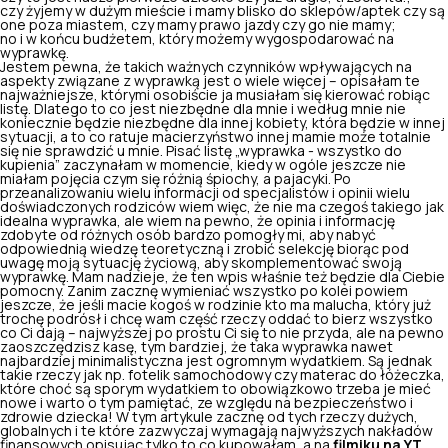
czy żyjemy w dużym mieście i mamy blisko do sklepów/aptek czy są
one poza miastem, czy mamy prawo jazdy czy go nie mamy;
no i w końcu budżetem, który możemy wygospodarować na
wyprawkę.
Jestem pewna, że takich ważnych czynników wpływających na
aspekty związane z wyprawką jest o wiele więcej – opisałam te
najważniejsze, którymi osobiście ja musiałam się kierować robiąc
listę. Dlatego to co jest niezbędne dla mnie i według mnie nie
koniecznie będzie niezbędne dla innej kobiety, która będzie w innej
sytuacji, a to co ratuje macierzyństwo innej mamie może totalnie
się nie sprawdzić u mnie. Pisać listę „wyprawka - wszystko do
kupienia” zaczynałam w momencie, kiedy w ogóle jeszcze nie
miałam pojęcia czym się różnią śpiochy, a pajacyki. Po
przeanalizowaniu wielu informacji od specjalistów i opinii wielu
doświadczonych rodziców wiem więc, że nie ma czegoś takiego jak
idealna wyprawka, ale wiem na pewno, że opinia i informację
zdobyte od różnych osób bardzo pomogły mi, aby nabyć
odpowiednią wiedzę teoretyczną i zrobić selekcję biorąc pod
uwagę moją sytuację życiową, aby skomplementować swoją
wyprawkę. Mam nadzieje, że ten wpis właśnie też będzie dla Ciebie
pomocny. Zanim zacznę wymieniać wszystko po kolei powiem
jeszcze, że jeśli macie kogoś w rodzinie kto ma malucha, który już
trochę podrósł i chcę wam część rzeczy oddać to bierz wszystko
co Ci dają – najwyższej po prostu Ci się to nie przyda, ale na pewno
zaoszczędzisz kasę, tym bardziej, że taka wyprawka nawet
najbardziej minimalistyczna jest ogromnym wydatkiem. Są jednak
takie rzeczy jak np. fotelik samochodowy czy materac do łóżeczka,
które choć są sporym wydatkiem to obowiązkowo trzeba je mieć
nowe i warto o tym pamiętać, ze względu na bezpieczeństwo i
zdrowie dziecka! W tym artykule zacznę od tych rzeczy dużych,
globalnych i te które zazwyczaj wymagają najwyższych nakładów
finansowych opisując tylko to co kupowałam, a na
filmiku na YT