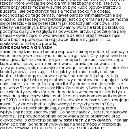
rzeczy, które wydają się być dla mnie niezbędne oraz listę tych,
które przy okazji można w sumie by było kupić (gdyby starczyło
budżetu), ale bez których też się można spokojnie obejść.
Podchodząc do tego tematu nawet bardzo minimalistycznie się
okazało, że i tak tego wszystkiego jest od groma na tyle, że można
się przerazić - ja się przeraziłam jak zobaczyłam końcową listę
rzeczy niezbędnych, którą tworzyłam w Wordzie krok po kroku od
początku ciąży. Ze względu na powyższe, artykuł podzielę na parę
części – dwie części o wyprawce dla dziecka oraz trzecia część,
która będzie poświęcona wyprawce dla mamy (jak m.in. co
spakować w torbę do porodu).
SYNDROM WICIA GNIAZDA
Zanim przejdziemy do tematu wyprawki samej w sobie, chciałabym
wspomnieć jeszcze o syndromie wicia gniazda. Czym jest syndrom
wicia gniazda? Niczym innym jak nieodparta pokusa szaleńczego
kupowania, sprzątania, remontowania, prania, prasowania itd.
przygotowując się na przyjście nowego członka rodziny – niektóre
kobiety mówią, że czują się tak jak by totalnie traciły nad tym
kontrole i nie mogą się powstrzymać np. remontują i sprzątają
nawet to co już było posprzątane i wyremontowane, kupują ciuszki
dalej choć i tak jest już ich sporo itd. Syndrom ten najczęściej się
pojawia w 3 trymestrze ciąży. Niektóre kobiety twierdzą, że ich to w
cale nie dotyczy, niektóre, że dopada ich w momencie, kiedy tylko
dowiadują się o ciąży. Mnie osobiście ten syndrom dopadł dopiero
po 32TC, ale nie tylko mnie, a też w równie mocnym stopniu mojego
męża! Czy zatem jest to tylko wymysł przyszłych mam? Czy
kwestią tylko psychologiczną, czy jednak fizjologiczną, która
wpływa na nasze zachowania? Co na to nauka? Literatura naukowa
twierdzi, że prawdopodobnie odpowiada za to
prolaktyna oraz
oksytocyna,
o których pisałam
w ostatnich 2 artykułach
. Pisałam
również o tym jak hormony wpływają na nasz mózg w przebiegu
ciąży w artykule „
CO SIĘ DZIEJE Z MÓZGIEM CIĘŻARNEJ?
”.