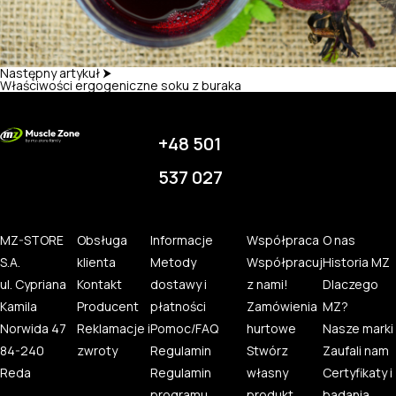
Następny artykuł ⮞
Właściwości ergogeniczne soku z buraka
+48 501
537 027
MZ-STORE
Obsługa
Informacje
Współpraca
O nas
S.A.
klienta
Metody
Współpracuj
Historia MZ
ul. Cypriana
Kontakt
dostawy i
z nami!
Dlaczego
Kamila
Producent
płatności
Zamówienia
MZ?
Norwida 47
Reklamacje i
Pomoc/FAQ
hurtowe
Nasze marki
84-240
zwroty
Regulamin
Stwórz
Zaufali nam
Reda
Regulamin
własny
Certyfikaty i
programu
produkt
badania