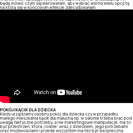
będę mówić czym się kierowałam, aby wybrać wśród wielu opcji tą
na którą się w końcowym efekcie zdecydowałam.
POKÓJ/KĄCIK DLA DZIECKA
Kiedy urządzamy osobny pokój dla dziecka czy w przypadku
małego mieszkania kącik dla malucha np. w salonie trzeba brać pod
uwagę faktyczne potrzeby, a nie marketingowe manipulacje, ma to
być przestrzeń, która „rośnie” wraz z dzieckiem, jego potrzebami
oraz możliwościami i przede wszystkim ma też być bezpieczna.