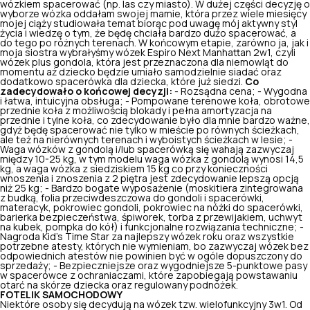
wózkiem spacerować (np. las czy miasto). W dużej części decyzję o
wyborze wózka oddałam swojej mamie, która przez wiele miesięcy
mojej ciąży studiowała temat biorąc pod uwagę mój aktywny styl
życia i wiedzę o tym, że będę chciała bardzo dużo spacerować, a
do tego po różnych terenach. W końcowym etapie, zarówno ja, jak i
moja siostra wybrałyśmy wózek Espiro Next Manhattan 2w1, czyli
wózek plus gondola, która jest przeznaczona dla niemowląt do
momentu aż dziecko będzie umiało samodzielnie siadać oraz
dodatkowo spacerówka dla dziecka, które już siedzi.
Co
zadecydowało o końcowej decyzji:
- Rozsądna cena; - Wygodna
i łatwa, intuicyjna obsługa; - Pompowane terenowe koła, obrotowe
przednie koła z możliwością blokady i pełna amortyzacja na
przednie i tylne koła, co zdecydowanie było dla mnie bardzo ważne,
gdyż będę spacerować nie tylko w mieście po równych ścieżkach,
ale też na nierównych terenach i wyboistych ścieżkach w lesie; -
Waga wózków z gondolą i/lub spacerówką się wahają zazwyczaj
między 10-25 kg, w tym modelu waga wózka z gondolą wynosi 14,5
kg, a waga wózka z siedziskiem 15 kg co przy konieczności
wnoszenia i znoszenia z 2 piętra jest zdecydowanie lepszą opcją
niż 25 kg; - Bardzo bogate wyposażenie (moskitiera zintegrowana
z budką, folia przeciwdeszczowa do gondoli i spacerówki,
materacyk, pokrowiec gondoli, pokrowiec na nóżki do spacerówki,
barierka bezpieczeństwa, śpiworek, torba z przewijakiem, uchwyt
na kubek, pompka do kół) i funkcjonalne rozwiązania techniczne; -
Nagroda Kid’s Time Star za najlepszy wózek roku oraz wszystkie
potrzebne atesty, których nie wymieniam, bo zazwyczaj wózek bez
odpowiednich atestów nie powinien być w ogóle dopuszczony do
sprzedaży; - Bezpieczniejsze oraz wygodniejsze 5-punktowe pasy
w spacerówce z ochraniaczami, które zapobiegają powstawaniu
otarć na skórze dziecka oraz regulowany podnóżek.
FOTELIK SAMOCHODOWY
Niektóre osoby się decydują na wózek tzw. wielofunkcyjny 3w1. Od