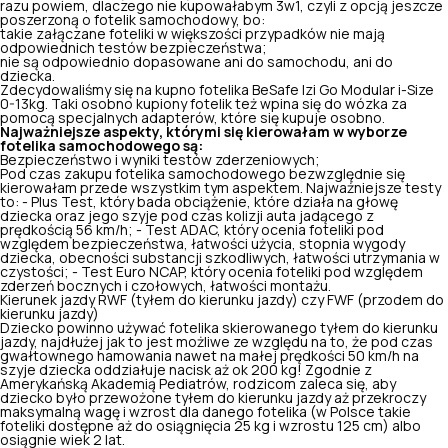
razu powiem, dlaczego nie kupowałabym 3w1, czyli z opcją jeszcze
poszerzoną o fotelik samochodowy, bo:
takie załączane foteliki w większości przypadków nie mają
odpowiednich testów bezpieczeństwa;
nie są odpowiednio dopasowane ani do samochodu, ani do
dziecka.
Zdecydowaliśmy się na kupno fotelika BeSafe Izi Go Modular i-Size
0-13kg. Taki osobno kupiony fotelik też wpina się do wózka za
pomocą specjalnych adapterów, które się kupuje osobno.
Najważniejsze aspekty, którymi się kierowałam w wyborze
fotelika samochodowego są:
Bezpieczeństwo i wyniki testów zderzeniowych;
Pod czas zakupu fotelika samochodowego bezwzględnie się
kierowałam przede wszystkim tym aspektem. Najważniejsze testy
to: - Plus Test, który bada obciążenie, które działa na głowę
dziecka oraz jego szyje pod czas kolizji auta jadącego z
prędkością 56 km/h; - Test ADAC, który ocenia foteliki pod
względem bezpieczeństwa, łatwości użycia, stopnia wygody
dziecka, obecności substancji szkodliwych, łatwości utrzymania w
czystości; - Test Euro NCAP, który ocenia foteliki pod względem
zderzeń bocznych i czołowych, łatwości montażu.
Kierunek jazdy RWF (tyłem do kierunku jazdy) czy FWF (przodem do
kierunku jazdy)
Dziecko powinno używać fotelika skierowanego tyłem do kierunku
jazdy, najdłużej jak to jest możliwe ze względu na to, że pod czas
gwałtownego hamowania nawet na małej prędkości 50 km/h na
szyje dziecka oddziałuje nacisk aż ok 200 kg! Zgodnie z
Amerykańską Akademią Pediatrów, rodzicom zaleca się, aby
dziecko było przewożone tyłem do kierunku jazdy aż przekroczy
maksymalną wagę i wzrost dla danego fotelika (w Polsce takie
foteliki dostępne aż do osiągnięcia 25 kg i wzrostu 125 cm) albo
osiągnie wiek 2 lat.