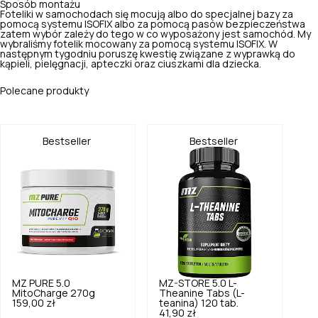
Sposób montażu
Foteliki w samochodach się mocują albo do specjalnej bazy za
pomocą systemu ISOFIX albo za pomocą pasów bezpieczeństwa
zatem wybór zależy do tego w co wyposażony jest samochód. My
wybraliśmy fotelik mocowany za pomocą systemu ISOFIX. W
następnym tygodniu poruszę kwestię związane z wyprawką do
kąpieli, pielęgnacji, apteczki oraz ciuszkami dla dziecka.
Polecane produkty
Bestseller
Bestseller
MZ PURE
5.0
MZ-STORE
5.0
L-
MitoCharge 270g
Theanine Tabs (L-
159,00 zł
teanina) 120 tab.
41,90 zł