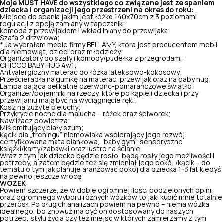
Moje MUST HAVE do wszystkiego co związane jest ze spaniem
dziecka i organizacji jego przestrzeni na okres do roku:
Miejsce do spania jakim jest łóżko 140x70cm z 3 poziomami
regulacji z opcją zamiany w tapczanik;
Komoda z przewijakiem i wkład lniany do przewijaka;
Szafa 2 drzwiowa;
* Ja wybrałam meble firmy BELLAMY, która jest producentem mebli
dla niemowląt, dzieci oraz młodzieży;
Organizatory do szafy i komody/pudełka z przegrodami;
CHICCO BABY HUG 4w1;
Antyalergiczny materac do łóżka lateksowo-kokosowy;
Prześcieradła na gumkę na materac, przewijak oraz na baby hug;
Lampa dająca delikatne czerwono-pomarańczowe światło;
Organizer/pojemniki na rzeczy, które po kąpieli dziecka i przy
przewijaniu mają być na wyciągnięcie ręki;
Kosz na zużyte pieluchy;
Przykrycie nocne dla malucha – różek oraz śpiworek;
Nawilżacz powietrza;
Miś emitujący biały szum;
Kącik dla „treningu” niemowlaka wspierający jego rozwój:
certyfikowana mata piankowa, „baby gym”, sensoryczne
książki/karty/zabawki oraz lustro na ścianie.
Wraz z tym jak dziecko będzie rosło, będą rosły jego możliwości i
potrzeby, a zatem będzie też się zmieniał jego pokój /kącik – do
tematu o tym jak planuje aranżować pokój dla dziecka 1-3 lat kiedyś
na pewno jeszcze wrócę.
WÓZEK
Powiem szczerze, że w dobie ogromnej ilości podzielonych opinii
oraz ogromnego wyboru różnych wózków to jaki kupić mnie totalnie
przerósł. Po długich analizach powiem na pewno – niema wózka
idealnego, bo znowuż ma być on dostosowany do naszych
potrzeb, stylu życia czy też miejsc w których zamierzamy z tym