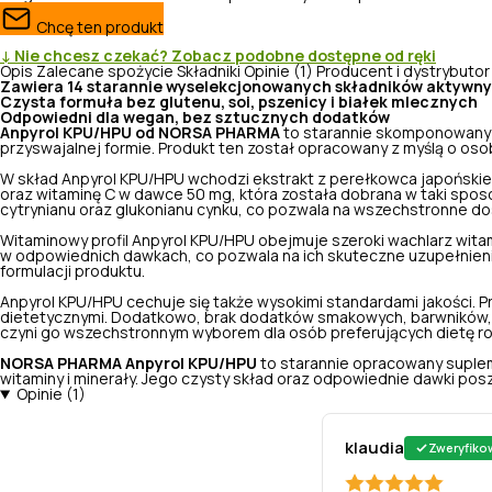
Chcę ten produkt
↓ Nie chcesz czekać? Zobacz podobne dostępne od ręki
Opis
Zalecane spożycie
Składniki
Opinie (1)
Producent i dystrybutor
Zawiera 14 starannie wyselekcjonowanych składników aktywn
Czysta formuła bez glutenu, soi, pszenicy i białek mlecznych
Odpowiedni dla wegan, bez sztucznych dodatków
Anpyrol KPU/HPU od NORSA PHARMA
to starannie skomponowany s
przyswajalnej formie. Produkt ten został opracowany z myślą o oso
W skład Anpyrol KPU/HPU wchodzi ekstrakt z perełkowca japońskiego
oraz witaminę C w dawce 50 mg, która została dobrana w taki spos
cytrynianu oraz glukonianu cynku, co pozwala na wszechstronne do
Witaminowy profil Anpyrol KPU/HPU obejmuje szeroki wachlarz witamin
w odpowiednich dawkach, co pozwala na ich skuteczne uzupełnienie
formulacji produktu.
Anpyrol KPU/HPU cechuje się także wysokimi standardami jakości. P
dietetycznymi. Dodatkowo, brak dodatków smakowych, barwników, a
czyni go wszechstronnym wyborem dla osób preferujących dietę roś
NORSA PHARMA Anpyrol KPU/HPU
to starannie opracowany suplem
witaminy i minerały. Jego czysty skład oraz odpowiednie dawki p
Opinie (1)
klaudia
Zweryfiko