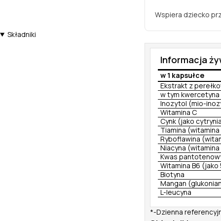
Wspiera dziecko pr
Składniki
Informacja ż
w 1 kapsułce
Ekstrakt z perełk
w tym kwercetyna
Inozytol (mio-inoz
Witamina C
Cynk (jako cytrynia
Tiamina (witamina 
Ryboflawina (wita
Niacyna (witamina
Kwas pantotenowy
Witamina B6 (jako 
Biotyna
Mangan (glukonia
L-leucyna
*-Dzienna referencyj