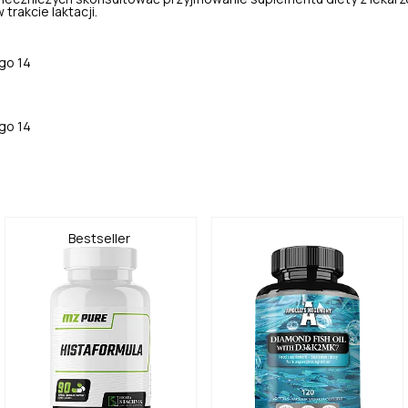
 trakcie laktacji.
.
ego 14
.
ego 14
Bestseller