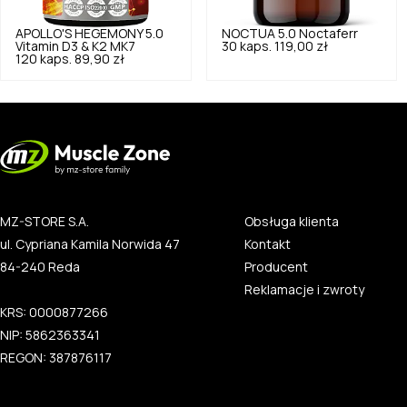
APOLLO'S HEGEMONY
5.0
NOCTUA
5.0
Noctaferr
Vitamin D3 & K2 MK7
30 kaps.
119,00 zł
120 kaps.
89,90 zł
MZ-STORE S.A.
Obsługa klienta
ul. Cypriana Kamila Norwida 47
Kontakt
84-240 Reda
Producent
Reklamacje i zwroty
KRS: 0000877266
NIP: 5862363341
REGON: 387876117