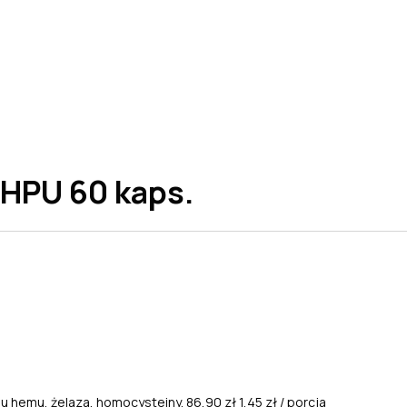
HPU 60 kaps.
u hemu, żelaza, homocysteiny.
86,90 zł
1,45 zł / porcja