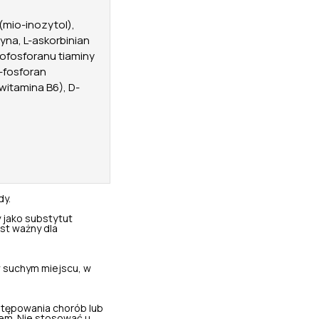
(mio-inozytol),
yna, L-askorbinian
rofosforanu tiaminy
'-fosforan
witamina B6), D-
dy.
 jako substytut
st ważny dla
 suchym miejscu, w
stępowania chorób lub
em. Nie stosować u