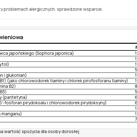
zy problemach alergicznych, sprawdzone wsparcie.
ywieniowa
owca japońskiego (Sophora japonica)
ytol)
n i glukonian)
B1) (jako chlorowodorek tiaminy i chlorek pirofosforanu tiaminy)
mina B2)
 B3)
 (pantetyna)
5'-fosforan pirydoksalu i chlorowodorek pirydoksyny)
n manganu)
na wartość spożycia dla osoby dorosłej