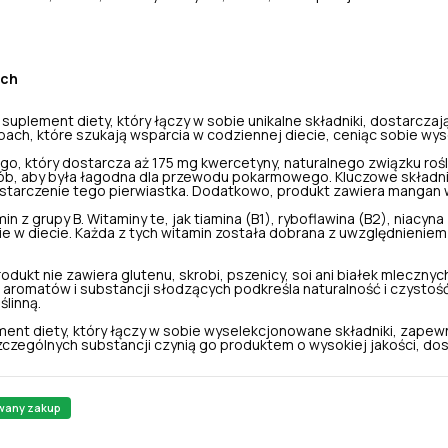
ych
uplement diety, który łączy w sobie unikalne składniki, dostarcza
bach, które szukają wsparcia w codziennej diecie, ceniąc sobie wys
, który dostarcza aż 175 mg kwercetyny, naturalnego związku rośli
ób, aby była łagodna dla przewodu pokarmowego. Kluczowe składniki
starczenie tego pierwiastka. Dodatkowo, produkt zawiera mangan w
 z grupy B. Witaminy te, jak tiamina (B1), ryboflawina (B2), niacyn
 w diecie. Każda z tych witamin została dobrana z uwzględnieniem 
rodukt nie zawiera glutenu, skrobi, pszenicy, soi ani białek mlecz
romatów i substancji słodzących podkreśla naturalność i czystość
linną.
ent diety, który łączy w sobie wyselekcjonowane składniki, zapew
oszczególnych substancji czynią go produktem o wysokiej jakości
wany zakup