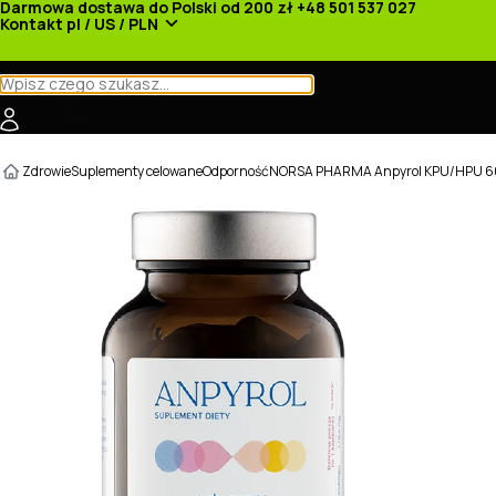
Darmowa dostawa do Polski od 200 zł
+48 501 537 027
Kontakt
pl / US / PLN
Kategorie
Producenci
Nowości
Promocje
Zdrowie
Suplementy celowane
Odporność
NORSA PHARMA Anpyrol KPU/HPU 60