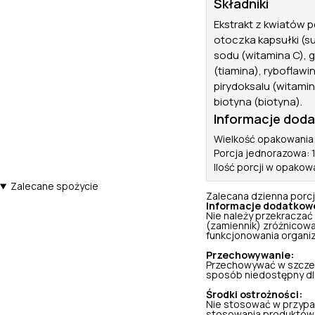
Składniki
Ekstrakt z kwiatów p
otoczka kapsułki (s
sodu (witamina C), g
(tiamina), ryboflawi
pirydoksalu (witami
biotyna (biotyna).
Informacje dod
Wielkość opakowania
Porcja jednorazowa: 
Ilość porcji w opakow
Zalecane spożycie
Zalecana dzienna porcja
Informacje dodatkow
Nie należy przekraczać
(zamiennik) zróżnicowa
funkcjonowania organi
Przechowywanie:
Przechowywać w szczel
sposób niedostępny dla 
Środki ostrożności:
Nie stosować w przypa
stosowania produktów 