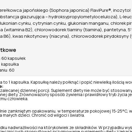
erełkowca japońskiego (Sophora japonica) FlaviPure®, inozytol 
ubstancja glazurująca – hydroksypropylometyloceluloza), L-leuc
lukonian cynku, cytrynian cynku, glukonian manganu, chlorek pi
na (witamina B2), chlorowodorek tiaminy (tiamina), pantetyna, 5
na B6), kwas nikotynowy (niacyna), chlorowodorek pirydoksyny (
atkowe
: 60 kapsułek
1 kapsułka
aniu: 60
 to 1 kapsułka. Kapsułkę należy połknąć i popić niewielką ilością wo
e:
 zalecanej dziennej porcji. Suplement diety nie może być stosowany
nej diety. Zrównoważony sposób żywienia i prawidłowy tryb życia je
zmu człowieka.
nie zamkniętym opakowaniu, w temperaturze pokojowej 15‑25°C, w
małych dzieci. Chronić od wilgoci i światła.
dku nadwrażliwości na którykolwiek ze składników. W przypadku wy
leczniczych skonsultować przyjmowanie suplementu diety z lekarz