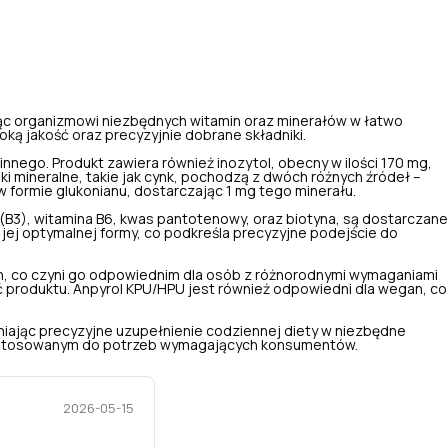
jąc organizmowi niezbędnych witamin oraz minerałów w łatwo
oką jakość oraz precyzyjnie dobrane składniki.
nnego. Produkt zawiera również inozytol, obecny w ilości 170 mg,
 mineralne, takie jak cynk, pochodzą z dwóch różnych źródeł –
 formie glukonianu, dostarczając 1 mg tego minerału.
a (B3), witamina B6, kwas pantotenowy, oraz biotyna, są dostarczane
jej optymalnej formy, co podkreśla precyzyjne podejście do
nych, co czyni go odpowiednim dla osób z różnorodnymi wymaganiami
 produktu. Anpyrol KPU/HPU jest również odpowiedni dla wegan, co
niając precyzyjne uzupełnienie codziennej diety w niezbędne
, dostosowanym do potrzeb wymagających konsumentów.
2026-05-15