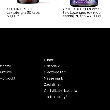
GUTHABITS
5.0
APOLLO'S HEGEMONY
4.5
Laktoferyna 30 kaps.
Zinc Lozenges (cynk do
59,00 zł
ssania) 70 tab.
44,90 zł
O nas
z nami!
Historia MZ
hurtowe
Dlaczego MZ?
y produkt
Nasze marki
Zaufali nam
Certyfikaty i badania
Jak to robimy?