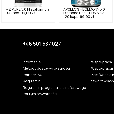
MZ PURE
5.0
HistaFormula
APOLLO'S HEGEMONY
5.0
90 kaps.
99,00 zł
Diamond Fish Oil D3 & K2
120 kaps.
99,90 zł
+48 501 537 027
Informacje
Współpraca
Metody dostawy i płatności
Współpracuj 
Pomoc/FAQ
Zamówienia 
Regulamin
Stwórz własn
Regulamin programu lojalnościowego
Polityka prywatności