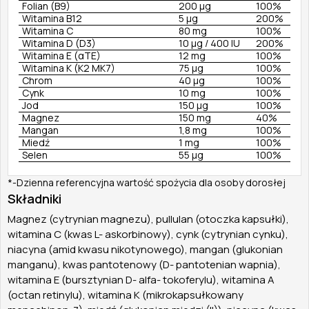
Folian (B9)
200 µg
100%
Witamina B12
5 µg
200%
Witamina C
80 mg
100%
Witamina D (D3)
10 µg / 400 IU
200%
Witamina E (αTE)
12 mg
100%
Witamina K (K2 MK7)
75 µg
100%
Chrom
40 µg
100%
Cynk
10 mg
100%
Jod
150 µg
100%
Magnez
150 mg
40%
Mangan
1,8 mg
100%
Miedź
1 mg
100%
Selen
55 µg
100%
*-Dzienna referencyjna wartość spożycia dla osoby dorosłej
Składniki
Magnez (cytrynian magnezu), pullulan (otoczka kapsułki),
witamina C (kwas L- askorbinowy), cynk (cytrynian cynku),
niacyna (amid kwasu nikotynowego), mangan (glukonian
manganu), kwas pantotenowy (D- pantotenian wapnia),
witamina E (bursztynian D- alfa- tokoferylu), witamina A
(octan retinylu), witamina K (mikrokapsułkowany