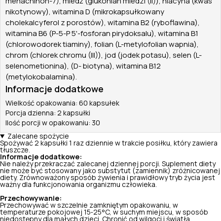
menachinon-7), miedź (glukonian miedzi (II)), niacyna (kwas
nikotynowy), witamina D (mikrokapsułkowany
cholekalcyferol z porostów), witamina B2 (ryboflawina),
witamina B6 (P-5-P 5'-fosforan pirydoksalu), witamina B1
(chlorowodorek tiaminy), folian (L-metylofolian wapnia),
chrom (chlorek chromu (III)), jod (jodek potasu), selen (L-
selenometionina), (D- biotyna), witamina B12
(metylokobalamina).
Informacje dodatkowe
Wielkość opakowania: 60 kapsułek
Porcja dzienna: 2 kapsułki
Ilość porcji w opakowaniu: 30
Zalecane spożycie
Spożywać 2 kapsułki 1 raz dziennie w trakcie posiłku, który zawiera
tłuszcze.
Informacje dodatkowe:
Nie należy przekraczać zalecanej dziennej porcji. Suplement diety
nie może być stosowany jako substytut (zamiennik) zróżnicowanej
diety. Zrównoważony sposób żywienia i prawidłowy tryb życia jest
ważny dla funkcjonowania organizmu człowieka.
Przechowywanie:
Przechowywać w szczelnie zamkniętym opakowaniu, w
temperaturze pokojowej 15‑25°C, w suchym miejscu, w sposób
niedostępny dla małych dzieci. Chronić od wilgoci i światła.