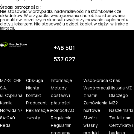
Środki ostrożności:
Nie stosować w przypadku nadwrażliwości na którykolwiek ze
składników. W przypadku występowania chorób lub stosowania
produktów leczniczych skonsultować przyjmowanie suplementu
diety z lekarzem. Nie stosować u dzieci, kobiet w ciąży i w trakcie
laktacji.
+48 501
537 027
MZ-STORE
Obsługa
Informacje
Współpraca
O nas
S.A.
klienta
Metody
Współpracuj
Historia MZ
ul. Cypriana
Kontakt
dostawy i
z nami!
Dlaczego
Kamila
Producent
płatności
Zamówienia
MZ?
Norwida 47
Reklamacje i
Pomoc/FAQ
hurtowe
Nasze marki
84-240
zwroty
Regulamin
Stwórz
Zaufali nam
Reda
Regulamin
własny
Certyfikaty i
programu
produkt
badania