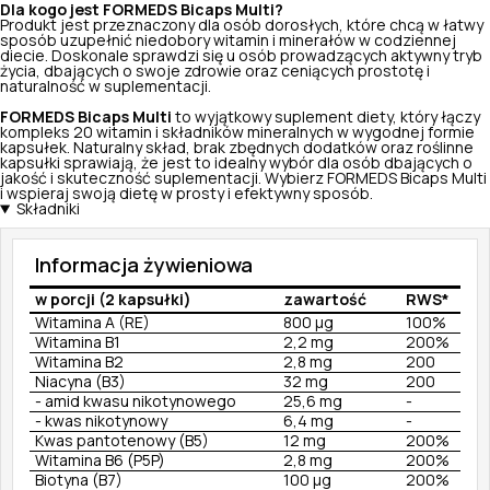
Dla kogo jest FORMEDS Bicaps Multi?
Produkt jest przeznaczony dla osób dorosłych, które chcą w łatwy
sposób uzupełnić niedobory witamin i minerałów w codziennej
diecie. Doskonale sprawdzi się u osób prowadzących aktywny tryb
życia, dbających o swoje zdrowie oraz ceniących prostotę i
naturalność w suplementacji.
FORMEDS Bicaps Multi
to wyjątkowy suplement diety, który łączy
kompleks 20 witamin i składników mineralnych w wygodnej formie
kapsułek. Naturalny skład, brak zbędnych dodatków oraz roślinne
kapsułki sprawiają, że jest to idealny wybór dla osób dbających o
jakość i skuteczność suplementacji. Wybierz FORMEDS Bicaps Multi
i wspieraj swoją dietę w prosty i efektywny sposób.
Składniki
Informacja żywieniowa
w porcji (2 kapsułki)
zawartość
RWS*
Witamina A (RE)
800 µg
100%
Witamina B1
2,2 mg
200%
Witamina B2
2,8 mg
200
Niacyna (B3)
32 mg
200
- amid kwasu nikotynowego
25,6 mg
-
- kwas nikotynowy
6,4 mg
-
Kwas pantotenowy (B5)
12 mg
200%
Witamina B6 (P5P)
2,8 mg
200%
Biotyna (B7)
100 µg
200%