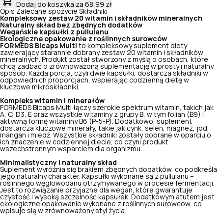
Dodaj do koszyka
za 68,99 zł
Opis
Zalecane spożycie
Składniki
Kompleksowy zestaw 20 witamin i składników mineralnych
Naturalny skład bez zbędnych dodatków
Wegańskie kapsułki z pullulanu
Ekologiczne opakowanie z roślinnych surowców
FORMEDS Bicaps Multi
to kompleksowy suplement diety
zawierający starannie dobrany zestaw 20 witamin i składników
mineralnych. Produkt został stworzony z myślą o osobach, które
chcą zadbać o zrównoważoną suplementację w prosty i naturalny
sposób. Każda porcja, czyli dwie kapsułki, dostarcza składniki w
odpowiednich proporcjach, wspierając codzienną dietę w
kluczowe mikroskładniki.
Kompleks witamin i minerałów
FORMEDS Bicaps Multi łączy szerokie spektrum witamin, takich jak
A, C, D3, E oraz wszystkie witaminy z grupy B, w tym folian (B9) i
aktywną formę witaminy B6 (P-5-P). Dodatkowo, suplement
dostarcza kluczowe minerały, takie jak cynk, selen, magnez, jod,
mangan i miedź. Wszystkie składniki zostały dobrane w oparciu o
ich znaczenie w codziennej diecie, co czyni produkt
wszechstronnym wsparciem dla organizmu.
Minimalistyczny i naturalny skład
Suplement wyróżnia się brakiem zbędnych dodatków, co podkreśla
jego naturalny charakter. Kapsułki wykonane są z pullulanu –
roślinnego węglowodanu otrzymywanego w procesie fermentacji.
Jest to rozwiązanie przyjazne dla wegan, które gwarantuje
czystość i wysoką szczelność kapsułek. Dodatkowym atutem jest
ekologiczne opakowanie wykonane z roślinnych surowców, co
wpisuje się w zrównoważony styl życia.