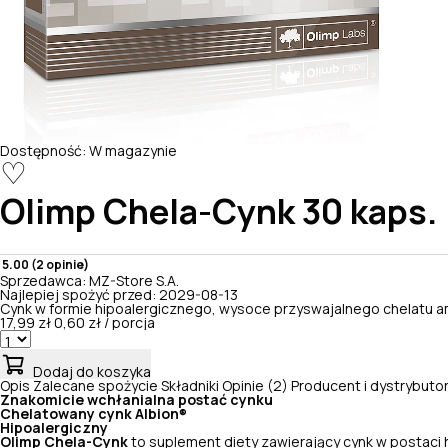
Dostępność:
W magazynie
♡
Olimp
Chela-Cynk 30 kaps.
5.00 (2 opinie)
Sprzedawca:
MZ-Store S.A.
Najlepiej spożyć przed:
2029-08-13
Cynk w formie hipoalergicznego, wysoce przyswajalnego chelatu 
17,99 zł
0,60 zł / porcja
Dodaj do koszyka
Opis
Zalecane spożycie
Składniki
Opinie (2)
Producent i dystrybuto
Znakomicie wchłanialna postać cynku
Chelatowany cynk Albion
®
Hipoalergiczny
Olimp Chela-Cynk
to suplement diety zawierający cynk w postaci