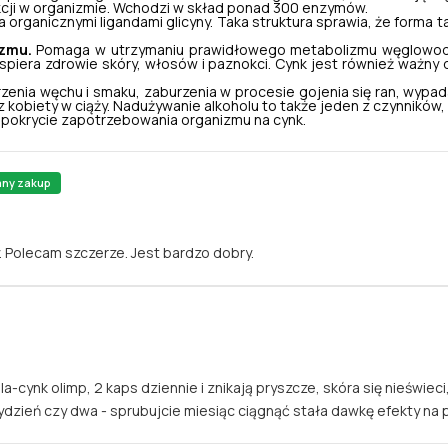
cji w organizmie. Wchodzi w skład ponad 300 enzymów.
rganicznymi ligandami glicyny. Taka struktura sprawia, że forma ta 
izmu.
Pomaga w utrzymaniu prawidłowego metabolizmu węglowodanó
iera zdrowie skóry, włosów i paznokci. Cynk jest również ważny dl
zenia węchu i smaku, zaburzenia w procesie gojenia się ran, wypa
 kobiety w ciąży. Nadużywanie alkoholu to także jeden z czynników
y pokrycie zapotrzebowania organizmu na cynk.
any zakup
. Polecam szczerze. Jest bardzo dobry.
ela-cynk olimp, 2 kaps dziennie i znikają pryszcze, skóra się nieświec
ydzień czy dwa - sprubujcie miesiąc ciągnąć stała dawkę efekty n