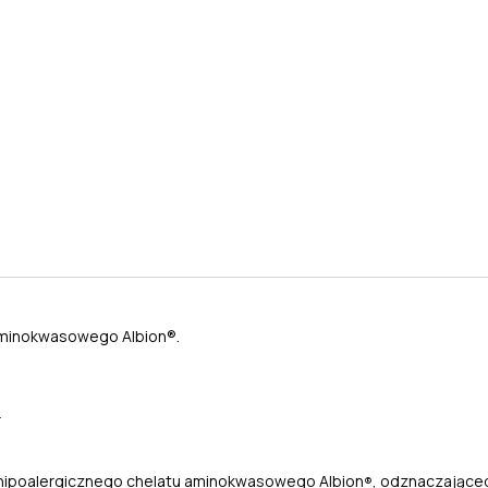
aminokwasowego Albion®.
r
 hipoalergicznego chelatu aminokwasowego Albion
, odznaczająceg
®