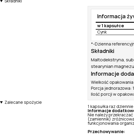
Składniki
Informacja ż
w 1 kapsułce
Cynk
*-Dzienna referencyj
Składniki
Maltodekstryna, sub
stearynian magnezu, 
Informacje dod
Wielkość opakowania:
Porcja jednorazowa: 
Ilość porcji w opakow
Zalecane spożycie
1 kapsułka raz dziennie
Informacje dodatkow
Nie należy przekraczać
(zamiennik) zróżnicowa
funkcjonowania organi
Przechowywanie: