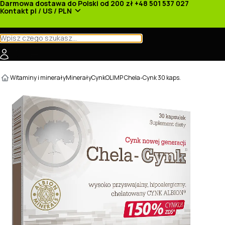
Darmowa dostawa do Polski od 200 zł
+48 501 537 027
Kontakt
pl / US / PLN
Kategorie
Producenci
Nowości
Promocje
Witaminy i minerały
Minerały
Cynk
OLIMP Chela-Cynk 30 kaps.