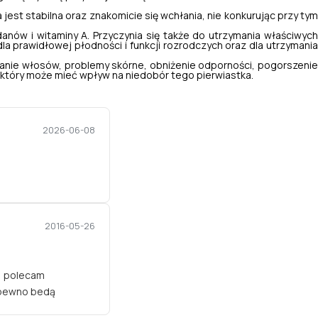
jest stabilna oraz znakomicie się wchłania, nie konkurując przy ty
w i witaminy A. Przyczynia się także do utrzymania właściwyc
a prawidłowej płodności i funkcji rozrodczych oraz dla utrzymania
danie włosów, problemy skórne, obniżenie odporności, pogorszeni
, który może mieć wpływ na niedobór tego pierwiastka.
2026-06-08
2016-05-26
i, polecam
a pewno bedą