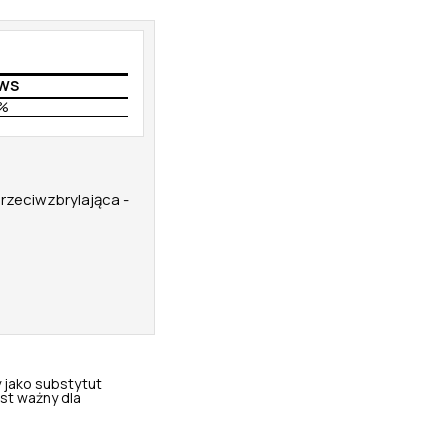
WS
%
rzeciwzbrylająca -
 jako substytut
st ważny dla