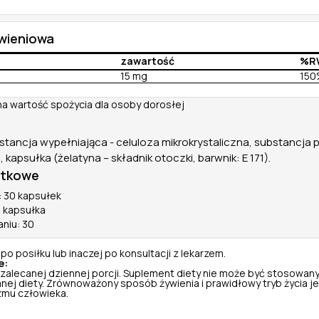
ywieniowa
zawartość
%R
15 mg
150
na wartość spożycia dla osoby dorosłej
stancja wypełniająca - celuloza mikrokrystaliczna, substancja p
kapsułka (żelatyna – składnik otoczki, barwnik: E 171).
atkowe
 30 kapsułek
1 kapsułka
aniu: 30
 po posiłku lub inaczej po konsultacji z lekarzem.
e:
 zalecanej dziennej porcji. Suplement diety nie może być stosowany
nej diety. Zrównoważony sposób żywienia i prawidłowy tryb życia je
zmu człowieka.