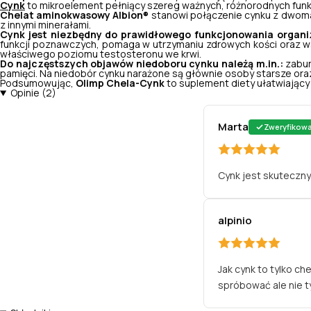
Cynk
to mikroelement pełniący szereg ważnych, różnorodnych funk
Chelat aminokwasowy Albion
stanowi połączenie cynku z dwoma o
®
z innymi minerałami.
Cynk jest niezbędny do prawidłowego funkcjonowania organ
funkcji poznawczych, pomaga w utrzymaniu zdrowych kości oraz wsp
właściwego poziomu testosteronu we krwi.
Do najczęstszych objawów niedoboru cynku należą m.in.:
zabur
pamięci. Na niedobór cynku narażone są głównie osoby starsze oraz
Podsumowując,
Olimp Chela-Cynk
to suplement diety ułatwiając
Opinie (2)
Marta
Zweryfikow
Cynk jest skuteczny
alpinio
Jak cynk to tylko ch
spróbować ale nie t