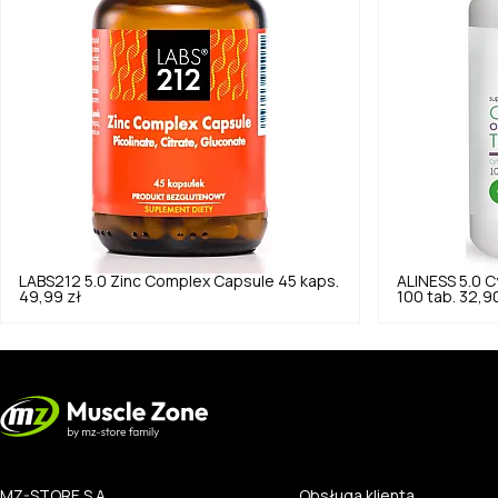
LABS212
5.0
Zinc Complex Capsule 45 kaps.
ALINESS
5.0
C
49,99 zł
100 tab.
32,90
MZ-STORE S.A.
Obsługa klienta