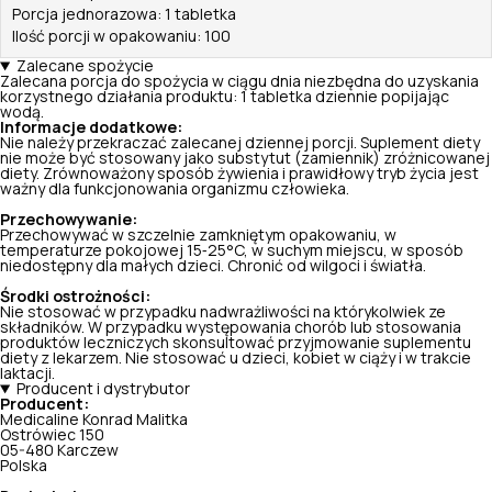
Porcja jednorazowa: 1 tabletka
Ilość porcji w opakowaniu: 100
Zalecane spożycie
Zalecana porcja do spożycia w ciągu dnia niezbędna do uzyskania
korzystnego działania produktu: 1 tabletka dziennie popijając
wodą.
Informacje dodatkowe:
Nie należy przekraczać zalecanej dziennej porcji. Suplement diety
nie może być stosowany jako substytut (zamiennik) zróżnicowanej
diety. Zrównoważony sposób żywienia i prawidłowy tryb życia jest
ważny dla funkcjonowania organizmu człowieka.
Przechowywanie:
Przechowywać w szczelnie zamkniętym opakowaniu, w
temperaturze pokojowej 15‑25°C, w suchym miejscu, w sposób
niedostępny dla małych dzieci. Chronić od wilgoci i światła.
Środki ostrożności:
Nie stosować w przypadku nadwrażliwości na którykolwiek ze
składników. W przypadku występowania chorób lub stosowania
produktów leczniczych skonsultować przyjmowanie suplementu
diety z lekarzem. Nie stosować u dzieci, kobiet w ciąży i w trakcie
laktacji.
Producent i dystrybutor
Producent:
Medicaline Konrad Malitka
Ostrówiec 150
05-480 Karczew
Polska