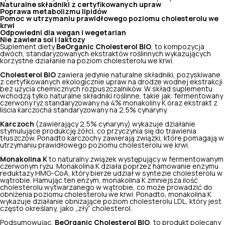
Naturalne składniki z certyfikowanych upraw
Poprawa metabolizmu lipidów
Pomoc w utrzymaniu prawidłowego poziomu cholesterolu we
krwi
Odpowiedni dla wegan i wegetarian
Nie zawiera soi i laktozy
Suplement diety
BeOrganic Cholesterol BIO
, to kompozycja
dwóch, standaryzowanych ekstraktów roślinnych wykazujących
korzystne działanie na poziom cholesterolu we krwi.
Cholesterol BIO
zawiera jedynie naturalne składniki, pozyskiwane
z certyfikowanych ekologicznie upraw na drodze wodnej ekstrakcji
bez użycia chemicznych rozpuszczalników. W skład suplementu
wchodzą tylko naturalne składniki roślinne, takie jak: fermentowany
czerwony ryż standaryzowany na 4% monakoliny K oraz ekstrakt z
liścia karczocha standaryzowany na 2,5% cynaryny.
Karczoch
(zawierający 2,5% cynaryny) wykazuje działanie
stymulujące produkcję żółci, co przyczynia się do trawienia
tłuszczów. Ponadto karczochy zawierają związki, które pomagają w
utrzymaniu prawidłowego poziomu cholesterolu we krwi.
Monakolina K
to naturalny związek występujący w fermentowanym
czerwonym ryżu. Monakolina K działa poprzez hamowanie enzymu
reduktazy HMG-CoA, który bierze udział w syntezie cholesterolu w
wątrobie. Hamując ten enzym, monakolina K zmniejsza ilość
cholesterolu wytwarzanego w wątrobie, co może prowadzić do
obniżenia poziomu cholesterolu we krwi. Ponadto, monakolina K
wykazuje działanie obniżające poziom cholesterolu LDL, który jest
często określany, jako „zły” cholesterol.
Podsumowując,
BeOrganic Cholesterol BIO
, to produkt polecany