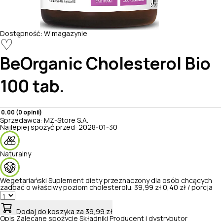
Dostępność:
W magazynie
♡
BeOrganic
Cholesterol Bio
100 tab.
0.00 (0 opinii)
Sprzedawca:
MZ-Store S.A.
Najlepiej spożyć przed:
2028-01-30
Naturalny
Wegetariański
Suplement diety przeznaczony dla osób chcących
zadbać o właściwy poziom cholesterolu.
39,99 zł
0,40 zł / porcja
Dodaj do koszyka
za 39,99 zł
Opis
Zalecane spożycie
Składniki
Producent i dystrybutor