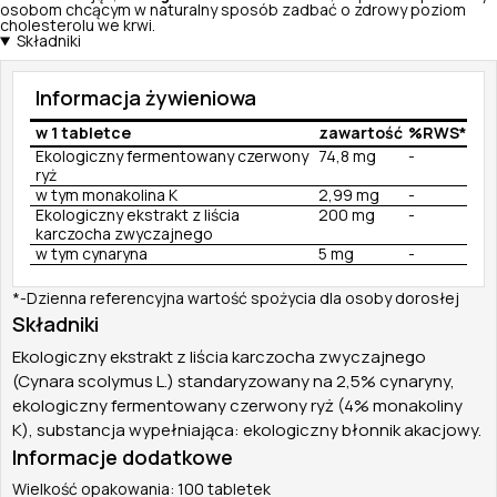
osobom chcącym w naturalny sposób zadbać o zdrowy poziom
cholesterolu we krwi.
Składniki
Informacja żywieniowa
w 1 tabletce
zawartość
%RWS*
Ekologiczny fermentowany czerwony
74,8 mg
-
ryż
w tym monakolina K
2,99 mg
-
Ekologiczny ekstrakt z liścia
200 mg
-
karczocha zwyczajnego
w tym cynaryna
5 mg
-
*-Dzienna referencyjna wartość spożycia dla osoby dorosłej
Składniki
Ekologiczny ekstrakt z liścia karczocha zwyczajnego
(Cynara scolymus L.) standaryzowany na 2,5% cynaryny,
ekologiczny fermentowany czerwony ryż (4% monakoliny
K), substancja wypełniająca: ekologiczny błonnik akacjowy.
Informacje dodatkowe
Wielkość opakowania: 100 tabletek