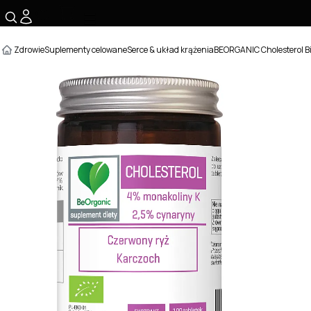
☰
Zdrowie
Suplementy celowane
Serce & układ krążenia
BEORGANIC Cholesterol Bi