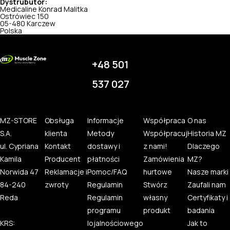
Dystrubutor:
Medicaline Konrad Malitka
Ostrówiec 150
05-480 Karczew
Polska
+48 501
537 027
MZ-STORE
Obsługa
Informacje
Współpraca
O nas
S.A.
klienta
Metody
Współpracuj
Historia MZ
ul. Cypriana
Kontakt
dostawy i
z nami!
Dlaczego
Kamila
Producent
płatności
Zamówienia
MZ?
Norwida 47
Reklamacje i
Pomoc/FAQ
hurtowe
Nasze marki
84-240
zwroty
Regulamin
Stwórz
Zaufali nam
Reda
Regulamin
własny
Certyfikaty i
programu
produkt
badania
KRS:
lojalnościowego
Jak to