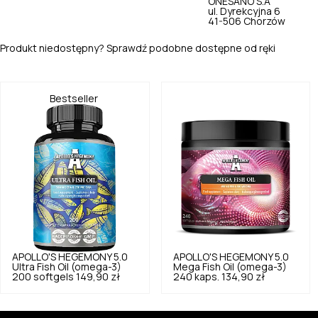
ONESANO S.A
ul. Dyrekcyjna 6
41-506 Chorzów
Produkt niedostępny? Sprawdź podobne dostępne od ręki
Bestseller
APOLLO'S HEGEMONY
5.0
APOLLO'S HEGEMONY
5.0
Ultra Fish Oil (omega-3)
Mega Fish Oil (omega-3)
200 softgels
149,90 zł
240 kaps.
134,90 zł