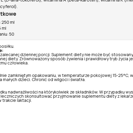
cyferol).
atkowe
 250 ml
5 ml
aniu: 50
posiłku.
e:
 zalecanej dziennej porcji. Suplement diety nie może być stosowany
nej diety. Zrównoważony sposób żywienia i prawidłowy tryb życia je
zmu człowieka.
nie zamkniętym opakowaniu, w temperaturze pokojowej 15‑25°C, w
małych dzieci. Chronić od wilgoci i światła.
dku nadwrażliwości na którykolwiek ze składników. W przypadku wy
leczniczych skonsultować przyjmowanie suplementu diety z lekarz
 trakcie laktacji.