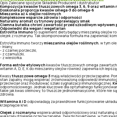
Opis
Zalecane spożycie
Składniki
Producent i dystrybutor
Kompozycja kwasów tłuszczowych omega 3, 6, 9 oraz witamin 
Doskonała proporcja kwasów omega-3 do omega-6
Mieszanka aż 4 olejów roślinnych
Kompleksowe wsparcie zdrowia i odporności
Naturalny aromat cytrynowy poprawiający smak
Ciemna butelka chroni zawartość przed szkodliwym wpływem 
Odpowiedni dla wegan i wegetarian
EstroVita Immuno
to suplement diety będący mieszanką olejów roś
olejek z rozmarynu. Tak skomponowana formuła ma zapewniać ko
EstroVita Immuno tworzy
mieszanina olejów roślinnych
, w tym ole
- lniany,
- z czarnej porzeczki,
- z czarnuszki,
- z wiesiołka.
Forma estrów etylowych
kwasów tłuszczowych omega zawartych
witamin A, D, E, K do mieszaniny olejów również zapewnia ich lepsz
Kwasy
tłuszczowe omega-3
mają właściwości przeciwzapalne. Pom
stan zapalny, mogą wspierać zrównoważoną odpowiedź immunolog
przeciwciał oraz modulować szlaki sygnalizacji immunologicznej.
Kw
odpornościowego. Jednak kluczowe dla optymalnego funkcjonowan
takie jak kwas oleinowy, to tłuszcze jednonienasycone, które ni
zdrowia.
Witamina A i D
odpowiadają za prawidłowe funkcjonowanie układ
krzepnięcie krwi.
Olejek z rozmarynu
wspiera układ odpornościowy oraz naturalną o
wykazały działanie przeciwzapalne. Związki bioaktywne, w tym kwa