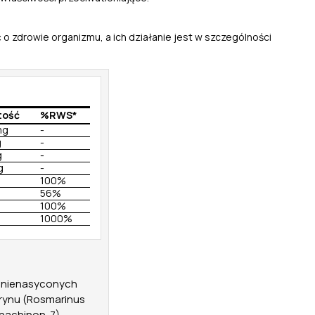
o zdrowie organizmu, a ich działanie jest w szczególności
tość
%RWS*
mg
-
g
-
g
-
g
-
100%
56%
100%
1000%
h nienasyconych
arynu (Rosmarinus
enachinon-7),