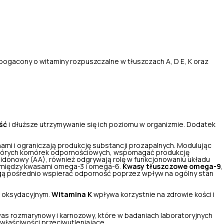
bogacony o witaminy rozpuszczalne w tłuszczach A, D E, K oraz
ść
i dłuższe utrzymywanie się ich poziomu w organizmie. Dodatek
mi i ograniczają produkcję substancji prozapalnych. Modulując
których komórek odpornościowych, wspomagać produkcję
achidonowy (AA), również odgrywają rolę w funkcjonowaniu układu
 między kwasami omega-3 i omega-6.
Kwasy tłuszczowe omega-9
,
ogą pośrednio wspierać odporność poprzez wpływ na ogólny stan
 oksydacyjnym.
Witamina K
wpływa korzystnie na zdrowie kości i
was rozmarynowy i karnozowy, które w badaniach laboratoryjnych
właściwości przeciwutleniające.