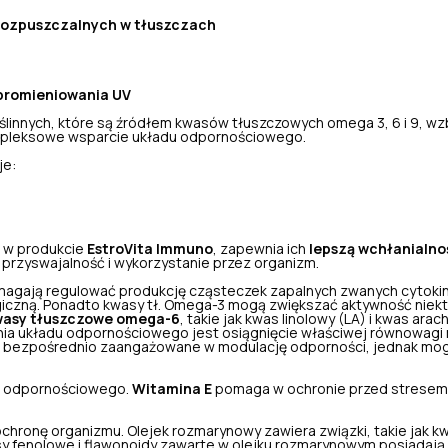
rozpuszczalnych w tłuszczach
promieniowania UV
linnych, które są źródłem kwasów tłuszczowych omega 3, 6 i 9, wz
mpleksowe wsparcie układu odpornościowego.
je:
 w produkcie
EstroVita Immuno
, zapewnia ich
lepszą wchłanialno
ą przyswajalność i wykorzystanie przez organizm.
agają regulować produkcję cząsteczek zapalnych zwanych cytokina
iczną. Ponadto kwasy tł. Omega-3 mogą zwiększać aktywność nie
asy tłuszczowe omega-6
, takie jak kwas linolowy (LA) i kwas ar
ia układu odpornościowego jest osiągnięcie właściwej równowagi
e są bezpośrednio zaangażowane w modulację odporności, jednak m
u odpornościowego.
Witamina E
pomaga w ochronie przed stresem
chronę organizmu. Olejek rozmarynowy zawiera związki, takie jak k
sy fenolowe i flawonoidy zawarte w olejku rozmarynowym posiadają 