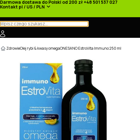
Darmowa dostawa do Polski od 200 zł
+48 501 537 027
Kontakt
pl / US / PLN
Kategorie
Producenci
Nowości
Promocje
Zdrowie
Olej rybi & kwasy omega
ONESANO EstroVita Immuno 250 ml