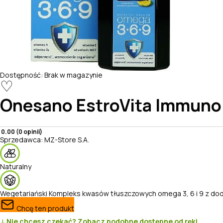
Dostępność:
Brak w magazynie
♡
Onesano
EstroVita Immuno
0.00 (0 opinii)
Sprzedawca:
MZ-Store S.A.
Naturalny
Wegetariański
Kompleks kwasów tłuszczowych omega 3, 6 i 9 z doda
Chcę ten produkt
↓ Nie chcesz czekać? Zobacz podobne dostępne od ręki