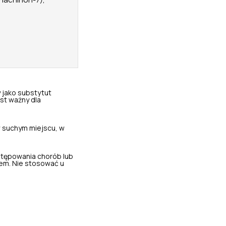
 jako substytut
st ważny dla
 suchym miejscu, w
stępowania chorób lub
em. Nie stosować u