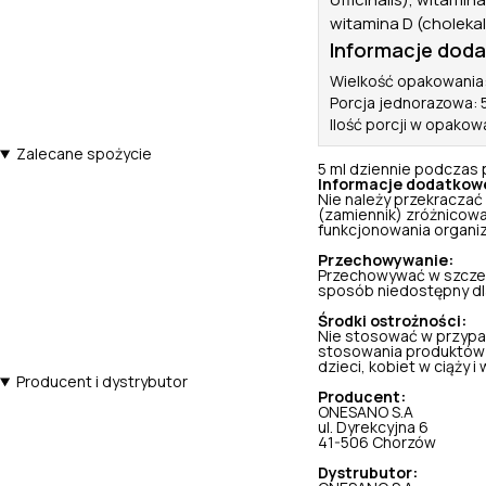
witamina D (cholekal
Informacje dod
Wielkość opakowania:
Porcja jednorazowa: 
Ilość porcji w opakow
Zalecane spożycie
5 ml dziennie podczas 
Informacje dodatkow
Nie należy przekraczać
(zamiennik) zróżnicowa
funkcjonowania organi
Przechowywanie:
Przechowywać w szczel
sposób niedostępny dla 
Środki ostrożności:
Nie stosować w przypa
stosowania produktów 
dzieci, kobiet w ciąży i w
Producent i dystrybutor
Producent:
ONESANO S.A
ul. Dyrekcyjna 6
41-506 Chorzów
Dystrubutor: