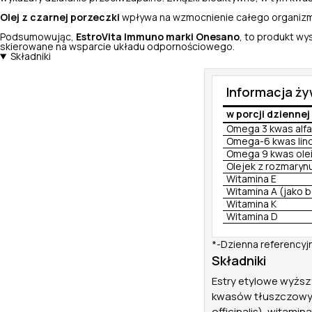
Olej z czarnej porzeczki
wpływa na wzmocnienie całego organiz
Podsumowując,
EstroVita Immuno marki Onesano
, to produkt wy
skierowane na wsparcie układu odpornościowego.
Składniki
Informacja ż
w porcji dziennej 
Omega 3 kwas alfa
Omega-6 kwas lino
Omega 9 kwas ole
Olejek z rozmarynu 
Witamina E
Witamina A (jako 
Witamina K
Witamina D
*-Dzienna referencyj
Składniki
Estry etylowe wyżs
kwasów tłuszczowych
officinalis), witami