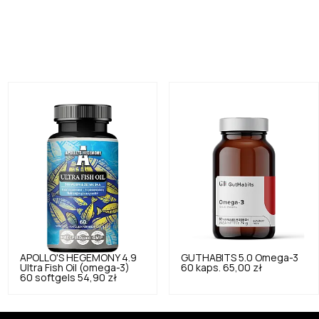
APOLLO'S HEGEMONY
4.9
GUTHABITS
5.0
Omega-3
Ultra Fish Oil (omega-3)
60 kaps.
65,00 zł
60 softgels
54,90 zł