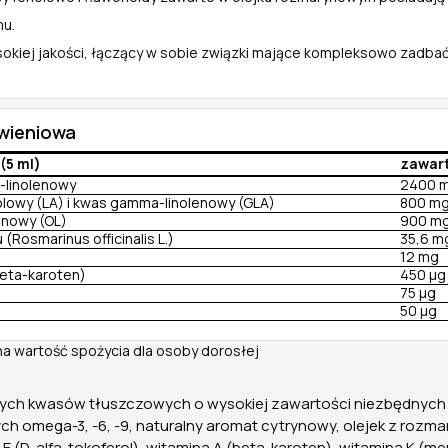
mu.
sokiej jakości, łączący w sobie związki mające kompleksowo zadbać 
ywieniowa
(5 ml)
zawar
-linolenowy
2400 
lowy (LA) i kwas gamma-linolenowy (GLA)
800 m
inowy (OL)
900 m
(Rosmarinus officinalis L.)
35,6 m
12 mg
beta-karoten)
450 µg
75 µg
50 µg
na wartość spożycia dla osoby dorosłej
zych kwasów tłuszczowych o wysokiej zawartości niezbędnyc
 omega-3, -6, -9, naturalny aromat cytrynowy, olejek z rozm
na E (D-alfa-tokoferol), witamina A (beta-karoten), witamina K (m