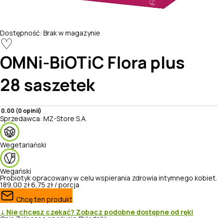
Dostępność:
Brak w magazynie
♡
OMNi-BiOTiC
Flora plus
28 saszetek
0.00 (0 opinii)
Sprzedawca:
MZ-Store S.A.
Wegetariański
Wegański
Probiotyk opracowany w celu wspierania zdrowia intymnego kobiet.
189,00 zł
6,75 zł / porcja
Chcę ten produkt
↓ Nie chcesz czekać? Zobacz podobne dostępne od ręki