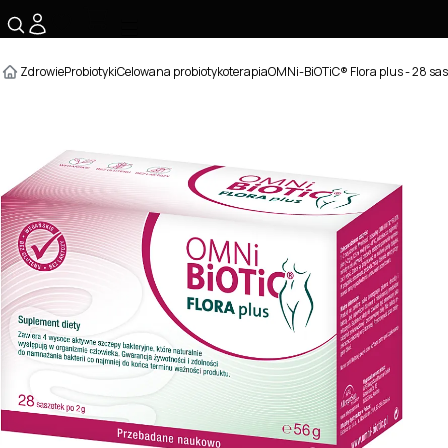
☰
Zdrowie
Probiotyki
Celowana probiotykoterapia
OMNi-BiOTiC® Flora plus - 28 sa