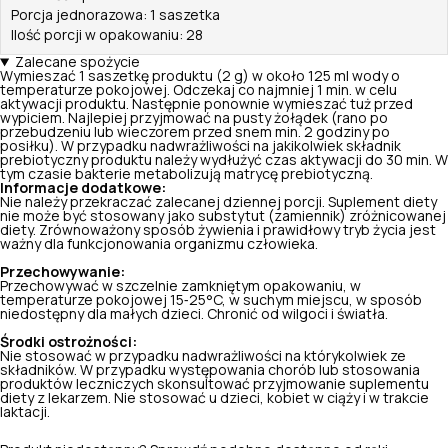
Porcja jednorazowa: 1 saszetka
Ilość porcji w opakowaniu: 28
Zalecane spożycie
Wymieszać 1 saszetkę produktu (2 g) w około 125 ml wody o
temperaturze pokojowej. Odczekaj co najmniej 1 min. w celu
aktywacji produktu. Następnie ponownie wymieszać tuż przed
wypiciem. Najlepiej przyjmować na pusty żołądek (rano po
przebudzeniu lub wieczorem przed snem min. 2 godziny po
posiłku). W przypadku nadwrażliwości na jakikolwiek składnik
prebiotyczny produktu należy wydłużyć czas aktywacji do 30 min. W
tym czasie bakterie metabolizują matrycę prebiotyczną.
Informacje dodatkowe:
Nie należy przekraczać zalecanej dziennej porcji. Suplement diety
nie może być stosowany jako substytut (zamiennik) zróżnicowanej
diety. Zrównoważony sposób żywienia i prawidłowy tryb życia jest
ważny dla funkcjonowania organizmu człowieka.
Przechowywanie:
Przechowywać w szczelnie zamkniętym opakowaniu, w
temperaturze pokojowej 15‑25°C, w suchym miejscu, w sposób
niedostępny dla małych dzieci. Chronić od wilgoci i światła.
Środki ostrożności:
Nie stosować w przypadku nadwrażliwości na którykolwiek ze
składników. W przypadku występowania chorób lub stosowania
produktów leczniczych skonsultować przyjmowanie suplementu
diety z lekarzem. Nie stosować u dzieci, kobiet w ciąży i w trakcie
laktacji.