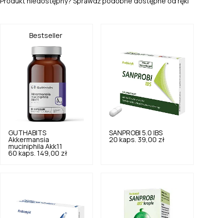
Produkt niedostępny? Sprawdź podobne dostępne od ręki
Bestseller
GUTHABITS
SANPROBI
5.0
IBS
Akkermansia
20 kaps.
39,00 zł
muciniphila Akk11
60 kaps.
149,00 zł