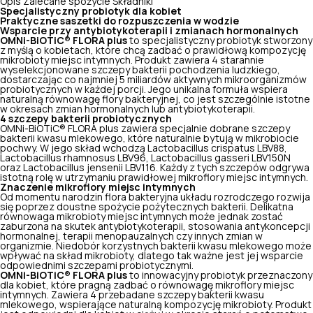
Opis
Zalecane spożycie
Składniki
Specjalistyczny probiotyk dla kobiet
Praktyczne saszetki do rozpuszczenia w wodzie
Wsparcie przy antybiotykoterapii i zmianach hormonalnych
OMNi-BiOTiC® FLORA plus
to specjalistyczny probiotyk stworzony
z myślą o kobietach, które chcą zadbać o prawidłową kompozycję
mikrobioty miejsc intymnych. Produkt zawiera 4 starannie
wyselekcjonowane szczepy bakterii pochodzenia ludzkiego,
dostarczając co najmniej 5 miliardów aktywnych mikroorganizmów
probiotycznych w każdej porcji. Jego unikalna formuła wspiera
naturalną równowagę flory bakteryjnej, co jest szczególnie istotne
w okresach zmian hormonalnych lub antybiotykoterapii.
4 szczepy bakterii probiotycznych
OMNi-BiOTiC® FLORA plus zawiera specjalnie dobrane szczepy
bakterii kwasu mlekowego, które naturalnie bytują w mikrobiocie
pochwy. W jego skład wchodzą Lactobacillus crispatus LBV88,
Lactobacillus rhamnosus LBV96, Lactobacillus gasseri LBV150N
oraz Lactobacillus jensenii LBV116. Każdy z tych szczepów odgrywa
istotną rolę w utrzymaniu prawidłowej mikroflory miejsc intymnych.
Znaczenie mikroflory miejsc intymnych
Od momentu narodzin flora bakteryjna układu rozrodczego rozwija
się poprzez doustne spożycie pożytecznych bakterii. Delikatna
równowaga mikrobioty miejsc intymnych może jednak zostać
zaburzona na skutek antybiotykoterapii, stosowania antykoncepcji
hormonalnej, terapii menopauzalnych czy innych zmian w
organizmie. Niedobór korzystnych bakterii kwasu mlekowego może
wpływać na skład mikrobioty, dlatego tak ważne jest jej wsparcie
odpowiednimi szczepami probiotycznymi.
OMNi-BiOTiC® FLORA plus
to innowacyjny probiotyk przeznaczony
dla kobiet, które pragną zadbać o równowagę mikroflory miejsc
intymnych. Zawiera 4 przebadane szczepy bakterii kwasu
mlekowego, wspierające naturalną kompozycję mikrobioty. Produkt