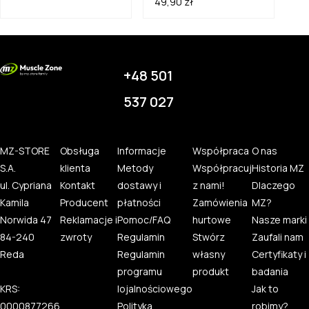
49,90 zł
+48 501
537 027
MZ-STORE
Obsługa
Informacje
Współpraca
O nas
S.A.
klienta
Metody
Współpracuj
Historia MZ
ul. Cypriana
Kontakt
dostawy i
z nami!
Dlaczego
Kamila
Producent
płatności
Zamówienia
MZ?
Norwida 47
Reklamacje i
Pomoc/FAQ
hurtowe
Nasze marki
84-240
zwroty
Regulamin
Stwórz
Zaufali nam
Reda
Regulamin
własny
Certyfikaty i
programu
produkt
badania
KRS:
lojalnościowego
Jak to
0000877266
Polityka
robimy?