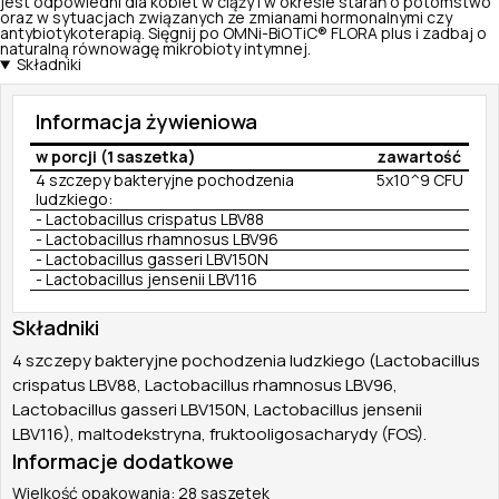
jest odpowiedni dla kobiet w ciąży i w okresie starań o potomstwo
oraz w sytuacjach związanych ze zmianami hormonalnymi czy
antybiotykoterapią. Sięgnij po OMNi-BiOTiC® FLORA plus i zadbaj o
naturalną równowagę mikrobioty intymnej.
Składniki
Informacja żywieniowa
w porcji (1 saszetka)
zawartość
4 szczepy bakteryjne pochodzenia
5x10^9 CFU
ludzkiego:
- Lactobacillus crispatus LBV88
- Lactobacillus rhamnosus LBV96
- Lactobacillus gasseri LBV150N
- Lactobacillus jensenii LBV116
Składniki
4 szczepy bakteryjne pochodzenia ludzkiego (Lactobacillus
crispatus LBV88, Lactobacillus rhamnosus LBV96,
Lactobacillus gasseri LBV150N, Lactobacillus jensenii
LBV116), maltodekstryna, fruktooligosacharydy (FOS).
Informacje dodatkowe
Wielkość opakowania: 28 saszetek