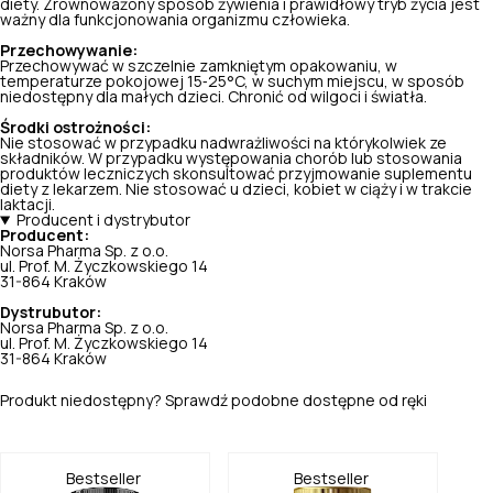
diety. Zrównoważony sposób żywienia i prawidłowy tryb życia jest
ważny dla funkcjonowania organizmu człowieka.
Przechowywanie:
Przechowywać w szczelnie zamkniętym opakowaniu, w
temperaturze pokojowej 15‑25°C, w suchym miejscu, w sposób
niedostępny dla małych dzieci. Chronić od wilgoci i światła.
Środki ostrożności:
Nie stosować w przypadku nadwrażliwości na którykolwiek ze
składników. W przypadku występowania chorób lub stosowania
produktów leczniczych skonsultować przyjmowanie suplementu
diety z lekarzem. Nie stosować u dzieci, kobiet w ciąży i w trakcie
laktacji.
Producent i dystrybutor
Producent:
Norsa Pharma Sp. z o.o.
ul. Prof. M. Życzkowskiego 14
31-864 Kraków
Dystrubutor:
Norsa Pharma Sp. z o.o.
ul. Prof. M. Życzkowskiego 14
31-864 Kraków
Produkt niedostępny? Sprawdź podobne dostępne od ręki
Bestseller
Bestseller