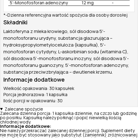
5’-Monofosforan adenozyny
12 mg
-
*-Dzienna referencyjna wartość spożycia dla osoby dorosłej
Składniki
Laktoferyna z mleka krowiego, sól disodowa 5'-
monofosforanu urydyny, substancja glazurująca –
hydroksypropylometyloceluloza (kapsułka), 5'-
monofosforan cytydyny, L-askorbinian sodu (witamina C),
sól disodowa 5’-monofosforanu inozyny, sól disodowa 5’-
monofosforanu guanozyny, 5’-monofosforan adenozyny,
substancja przeciwzbrylająca – dwutlenek krzemu.
Informacje dodatkowe
Wielkość opakowania: 30 kapsułek
Porcja jednorazowa: 1 kapsułka
Ilość porcji w opakowaniu: 30
Zalecane spożycie
Zalecana dzienna porcja: 1 kapsułka dziennie, na czczo lub godzinę
po posiłku. Kapsułkę należy połknąć i popić niewielką ilością
chłodnej wody.
Informacje dodatkowe:
Nie należy przekraczać zalecanej dziennej porcji. Suplement diety
nie może być stosowany jako substytut (zamiennik) zróżnicowanej