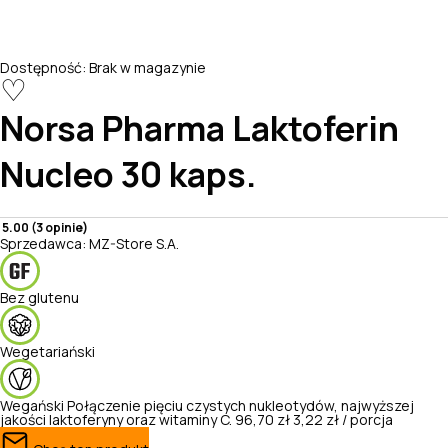
Dostępność:
Brak w magazynie
♡
Norsa Pharma
Laktoferin
Nucleo 30 kaps.
5.00 (3 opinie)
Sprzedawca:
MZ-Store S.A.
Bez glutenu
Wegetariański
Wegański
Połączenie pięciu czystych nukleotydów, najwyższej
jakości laktoferyny oraz witaminy C.
96,70 zł
3,22 zł / porcja