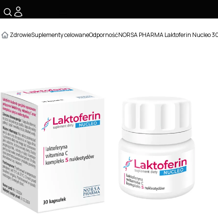
☰
Zdrowie
Suplementy celowane
Odporność
NORSA PHARMA Laktoferin Nucleo 30