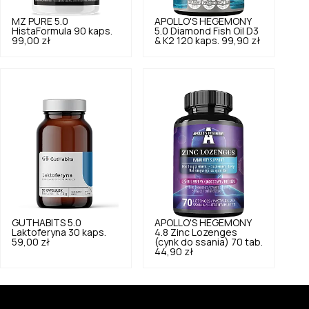
MZ PURE
5.0
APOLLO'S HEGEMONY
HistaFormula 90 kaps.
5.0
Diamond Fish Oil D3
99,00 zł
& K2 120 kaps.
99,90 zł
GUTHABITS
5.0
APOLLO'S HEGEMONY
Laktoferyna 30 kaps.
4.8
Zinc Lozenges
59,00 zł
(cynk do ssania) 70 tab.
44,90 zł