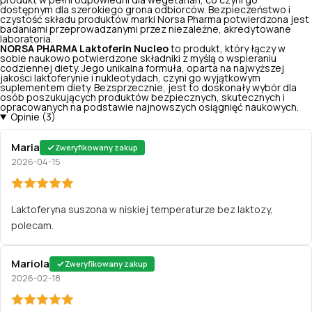
produkt w pełni odpowiedni dla wegetarian, co czyni go
dostępnym dla szerokiego grona odbiorców. Bezpieczeństwo i
czystość składu produktów marki Norsa Pharma potwierdzona jest
badaniami przeprowadzanymi przez niezależne, akredytowane
laboratoria.
NORSA PHARMA Laktoferin Nucleo
to produkt, który łączy w
sobie naukowo potwierdzone składniki z myślą o wspieraniu
codziennej diety. Jego unikalna formuła, oparta na najwyższej
jakości laktoferynie i nukleotydach, czyni go wyjątkowym
suplementem diety. Bezsprzecznie, jest to doskonały wybór dla
osób poszukujących produktów bezpiecznych, skutecznych i
opracowanych na podstawie najnowszych osiągnięć naukowych.
Opinie (3)
Maria
Zweryfikowany zakup
2026-04-15
Laktoferyna suszona w niskiej temperaturze bez laktozy,
polecam.
Mariola
Zweryfikowany zakup
2026-02-18