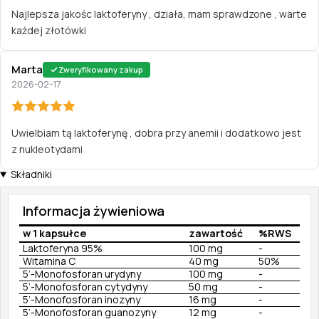
Najlepsza jakośc laktoferyny , działa, mam sprawdzone , warte
każdej złotówki
Marta
Zweryfikowany zakup
2026-02-17
Uwielbiam tą laktoferynę , dobra przy anemii i dodatkowo jest
z nukleotydami
Składniki
Informacja żywieniowa
w 1 kapsułce
zawartość
%RWS
Laktoferyna 95%
100 mg
-
Witamina C
40 mg
50%
5’-Monofosforan urydyny
100 mg
-
5’-Monofosforan cytydyny
50 mg
-
5’-Monofosforan inozyny
16 mg
-
5’-Monofosforan guanozyny
12 mg
-