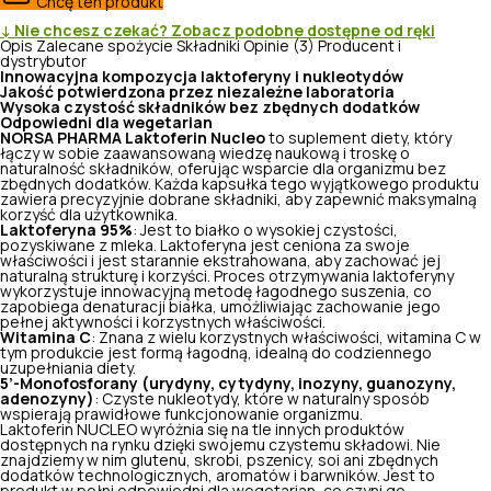
Chcę ten produkt
↓ Nie chcesz czekać? Zobacz podobne dostępne od ręki
Opis
Zalecane spożycie
Składniki
Opinie (3)
Producent i
dystrybutor
Innowacyjna kompozycja laktoferyny i nukleotydów
Jakość
potwierdzona
przez niezależne laboratoria
Wysoka czystość składników bez zbędnych dodatków
Odpowiedni dla wegetarian
NORSA PHARMA Laktoferin Nucleo
to suplement diety, który
łączy w sobie zaawansowaną wiedzę naukową i troskę o
naturalność składników, oferując wsparcie dla organizmu bez
zbędnych dodatków. Każda kapsułka tego wyjątkowego produktu
zawiera precyzyjnie dobrane składniki, aby zapewnić maksymalną
korzyść dla użytkownika.
Laktoferyna 95%
: Jest to białko o wysokiej czystości,
pozyskiwane z mleka. Laktoferyna jest ceniona za swoje
właściwości i jest starannie ekstrahowana, aby zachować jej
naturalną strukturę i korzyści. Proces otrzymywania laktoferyny
wykorzystuje innowacyjną metodę łagodnego suszenia, co
zapobiega denaturacji białka, umożliwiając zachowanie jego
pełnej aktywności i korzystnych właściwości.
Witamina C
: Znana z wielu korzystnych właściwości, witamina C w
tym produkcie jest formą łagodną, idealną do codziennego
uzupełniania diety.
5’-Monofosforany (urydyny, cytydyny, inozyny, guanozyny,
adenozyny)
: Czyste nukleotydy, które w naturalny sposób
wspierają prawidłowe funkcjonowanie organizmu.
Laktoferin NUCLEO wyróżnia się na tle innych produktów
dostępnych na rynku dzięki swojemu czystemu składowi. Nie
znajdziemy w nim glutenu, skrobi, pszenicy, soi ani zbędnych
dodatków technologicznych, aromatów i barwników. Jest to