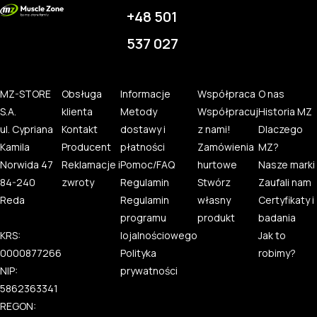
+48 501
537 027
MZ-STORE
Obsługa
Informacje
Współpraca
O nas
S.A.
klienta
Metody
Współpracuj
Historia MZ
ul. Cypriana
Kontakt
dostawy i
z nami!
Dlaczego
Kamila
Producent
płatności
Zamówienia
MZ?
Norwida 47
Reklamacje i
Pomoc/FAQ
hurtowe
Nasze marki
84-240
zwroty
Regulamin
Stwórz
Zaufali nam
Reda
Regulamin
własny
Certyfikaty i
programu
produkt
badania
KRS:
lojalnościowego
Jak to
0000877266
Polityka
robimy?
NIP:
prywatności
5862363341
REGON: