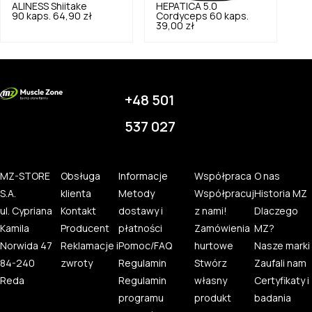
ALINESS
Shiitake
HEPATICA
5.0
90 kaps.
64,90 zł
Cordyceps 60 kaps.
39,00 zł
+48 501
537 027
MZ-STORE
Obsługa
Informacje
Współpraca
O nas
S.A.
klienta
Metody
Współpracuj
Historia MZ
ul. Cypriana
Kontakt
dostawy i
z nami!
Dlaczego
Kamila
Producent
płatności
Zamówienia
MZ?
Norwida 47
Reklamacje i
Pomoc/FAQ
hurtowe
Nasze marki
84-240
zwroty
Regulamin
Stwórz
Zaufali nam
Reda
Regulamin
własny
Certyfikaty i
programu
produkt
badania