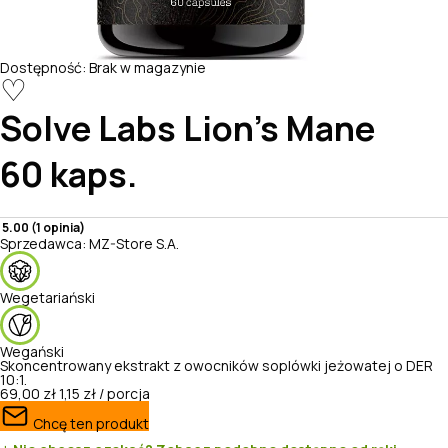
Dostępność:
Brak w magazynie
♡
Solve Labs
Lion's Mane
60 kaps.
5.00 (1 opinia)
Sprzedawca:
MZ-Store S.A.
Wegetariański
Wegański
Skoncentrowany ekstrakt z owocników soplówki jeżowatej o DER
10:1.
69,00 zł
1,15 zł / porcja
Chcę ten produkt