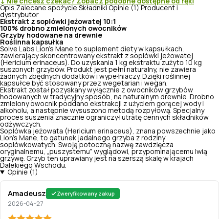
↓ Nie chcesz czekać? Zobacz podobne dostępne od ręki
Opis
Zalecane spożycie
Składniki
Opinie (1)
Producent i
dystrybutor
Ekstrakt z soplówki jeżowatej 10:1
100% drobno zmielonych owocników
Grzyby hodowane na drewnie
Roślinna kapsułka
Solve Labs Lion's Mane to suplement diety w kapsułkach,
zawierający skoncentrowany ekstrakt z soplówki jeżowatej
(Hericium erinaceus). Do uzyskania 1 kg ekstraktu zużyto 10 kg
suszonych grzybów. Produkt jest pełni naturalny, nie zawiera
żadnych zbędnych dodatków i wypełniaczy. Dzięki roślinnej
kapsułce być stosowany przez wegetarian i wegan.
Ekstrakt został pozyskany wyłącznie z owocników grzybów
hodowanych w tradycyjny sposób, na naturalnym drewnie. Drobno
zmielony owocnik poddano ekstrakcji z użyciem gorącej wody i
alkoholu, a następnie wysuszono metodą rozpyłową. Specjalny
proces suszenia znacznie ograniczył utratę cennych składników
odżywczych.
Soplówka jeżowata (Hericium erinaceus), znana powszechnie jako
Lion’s Mane, to gatunek jadalnego grzyba z rodziny
soplówkowatych. Swoją potoczną nazwę zawdzięcza
oryginalnemu, „puszystemu” wyglądowi, przypominającemu lwią
grzywę. Grzyb ten uprawiany jest na szerszą skalę w krajach
Dalekiego Wschodu.
Opinie (1)
Amadeusz
Zweryfikowany zakup
2026-04-27