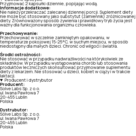
Przyjmować 2 kapsułki dziennie, popijając wodą.
Informacje dodatkowe:
Nie należy przekraczać zalecanej dziennej porcji. Suplement diety
nie może być stosowany jako substytut (zamiennik) zróżnicowanej
diety. Zrównoważony sposób żywienia i prawidłowy tryb życia jest
ważny dla funkcjonowania organizmu człowieka.
Przechowywanie:
Przechowywać w szczelnie zamkniętym opakowaniu, w
temperaturze pokojowej 15‑25°C, w suchym miejscu, w sposób
niedostępny dla małych dzieci. Chronić od wilgoci i światła.
Środki ostrożności:
Nie stosować w przypadku nadwrażliwości na którykolwiek ze
składników. W przypadku występowania chorób lub stosowania
produktów leczniczych skonsultować przyjmowanie suplementu
diety z lekarzem. Nie stosować u dzieci, kobiet w ciąży i w trakcie
laktacji.
Producent i dystrybutor
Producent:
Solve Labs Sp. z o.o.
ul. Iwana Pawłowa 7
20-455 Lublin
Polska
Dystrubutor:
Solve Labs Sp. z o.o.
ul. Iwana Pawłowa 7
20-455 Lublin
Polska