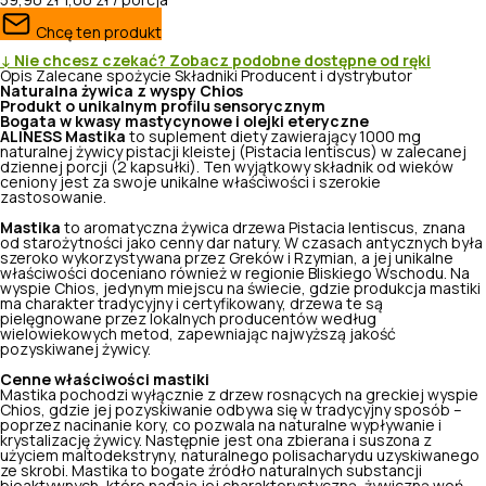
59,90 zł
1,00 zł / porcja
Chcę ten produkt
↓ Nie chcesz czekać? Zobacz podobne dostępne od ręki
Opis
Zalecane spożycie
Składniki
Producent i dystrybutor
Naturalna żywica z wyspy Chios
Produkt o unikalnym profilu sensorycznym
Bogata w kwasy mastycynowe i olejki eteryczne
ALINESS Mastika
to suplement diety zawierający 1000 mg
naturalnej żywicy pistacji kleistej (Pistacia lentiscus) w zalecanej
dziennej porcji (2 kapsułki). Ten wyjątkowy składnik od wieków
ceniony jest za swoje unikalne właściwości i szerokie
zastosowanie.
Mastika
to aromatyczna żywica drzewa Pistacia lentiscus, znana
od starożytności jako cenny dar natury. W czasach antycznych była
szeroko wykorzystywana przez Greków i Rzymian, a jej unikalne
właściwości doceniano również w regionie Bliskiego Wschodu. Na
wyspie Chios, jedynym miejscu na świecie, gdzie produkcja mastiki
ma charakter tradycyjny i certyfikowany, drzewa te są
pielęgnowane przez lokalnych producentów według
wielowiekowych metod, zapewniając najwyższą jakość
pozyskiwanej żywicy.
Cenne właściwości mastiki
Mastika pochodzi wyłącznie z drzew rosnących na greckiej wyspie
Chios, gdzie jej pozyskiwanie odbywa się w tradycyjny sposób –
poprzez nacinanie kory, co pozwala na naturalne wypływanie i
krystalizację żywicy. Następnie jest ona zbierana i suszona z
użyciem maltodekstryny, naturalnego polisacharydu uzyskiwanego
ze skrobi. Mastika to bogate źródło naturalnych substancji