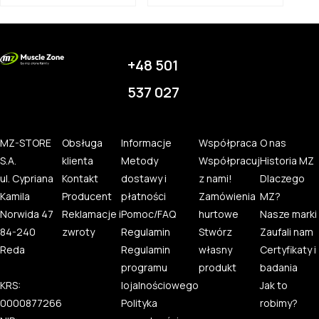
+48 501
537 027
MZ-STORE
Obsługa
Informacje
Współpraca
O nas
S.A.
klienta
Metody
Współpracuj
Historia MZ
ul. Cypriana
Kontakt
dostawy i
z nami!
Dlaczego
Kamila
Producent
płatności
Zamówienia
MZ?
Norwida 47
Reklamacje i
Pomoc/FAQ
hurtowe
Nasze marki
84-240
zwroty
Regulamin
Stwórz
Zaufali nam
Reda
Regulamin
własny
Certyfikaty i
programu
produkt
badania
KRS:
lojalnościowego
Jak to
0000877266
Polityka
robimy?