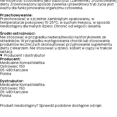
nie może być stosowany jako substytut (zamiennik) zróżnicowanej
diety. Zrównoważony sposób żywienia i prawidłowy tryb życia jest
ważny dla funkcjonowania organizmu człowieka.
Przechowywanie:
Przechowywać w szczelnie zamkniętym opakowaniu, w
temperaturze pokojowej 15‑25°C, w suchym miejscu, w sposób
niedostępny dla małych dzieci. Chronić od wilgoci i światła.
Środki ostrożności:
Nie stosować w przypadku nadwrażliwości na którykolwiek ze
składników. W przypadku występowania chorób lub stosowania
produktów leczniczych skonsultować przyjmowanie suplementu
diety z lekarzem. Nie stosować u dzieci, kobiet w ciąży i w trakcie
laktacji.
Producent i dystrybutor
Producent:
Medicaline Konrad Malitka
Ostrówiec 150
05-480 Karczew
Polska
Dystrubutor:
Medicaline Konrad Malitka
Ostrówiec 150
05-480 Karczew
Polska
Produkt niedostępny? Sprawdź podobne dostępne od ręki