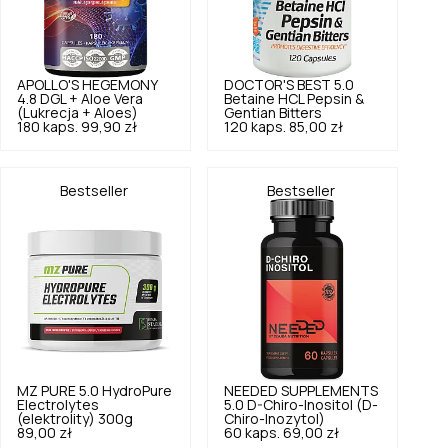
APOLLO'S HEGEMONY
DOCTOR'S BEST
5.0
4.8
DGL + Aloe Vera
Betaine HCL Pepsin &
(Lukrecja + Aloes)
Gentian Bitters
180 kaps.
99,90 zł
120 kaps.
85,00 zł
Bestseller
Bestseller
MZ PURE
5.0
HydroPure
NEEDED SUPPLEMENTS
Electrolytes
5.0
D-Chiro-Inositol (D-
(elektrolity) 300g
Chiro-Inozytol)
89,00 zł
60 kaps.
69,00 zł