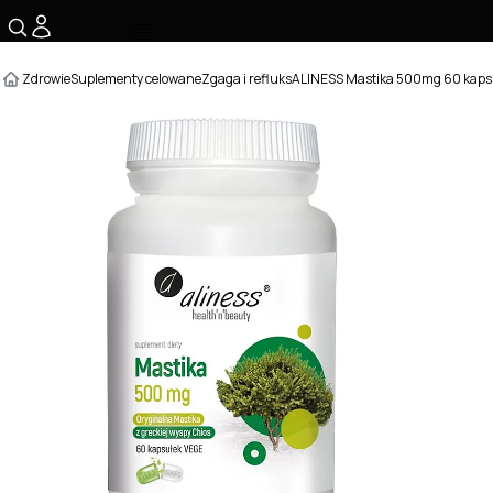
☰
Zdrowie
Suplementy celowane
Zgaga i refluks
ALINESS Mastika 500mg 60 kaps