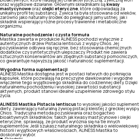
bioaktywnych, które nadają jej charakterystyczną, żywiczną woń
oraz wyjątkowe działanie. Głównymi składnikami są
kwasy
mastycynowe
oraz
olejki eteryczne
, które odpowiadają za
unikalny profil tej substancji. Żywica ta była stosowana od wieków,
zarówno jako naturalny środek do pielęgnacji jamy ustnej, jak i
składnik wspierający różne procesy trawienne i metaboliczne
organizmu.
Naturalne pochodzenie i czysta formuła
Mastika zawarta w produkcie ALINESS pochodzi wyłącznie z
autentycznych drzew Pistacia lentiscus z wyspy Chios. Jej
pozyskiwanie odbywa się ręcznie, bez stosowania chemicznych
dodatków czy syntetycznych ulepszaczy. Produkt nie zawiera
sztucznych konserwantów ani zbędnych substancji pomocniczych,
co gwarantuje najwyższą jakość i naturalność suplementacji.
Wygodna forma suplementacji
ALINESS Mastika dostępna jest w postaci łatwych do połknięcia
kapsułek, które pozwalają na precyzyjne dawkowanie i wygodne
włączenie tego wyjątkowego składnika do codziennej diety. Dzięki
naturalnemu pochodzeniu i wysokiej zawartości substancji
aktywnych, produkt stanowi idealne uzupełnienie zdrowego stylu
życia.
ALINESS Mastika Pistacia lentiscus
to wysokiej jakości suplement
diety, zawierający naturalną żywicę pistacji kleistej z greckiej wyspy
Chios. Tradycyjna metoda pozyskiwania oraz bogactwo
bioaktywnych składników, takich jak kwasy mastycynowe i olejki
eteryczne, sprawiają, że produkt wyróżnia się na tle innych
suplementów. Jeśli szukasz naturalnego składnika o wielowiekowej
historii i wyjątkowych właściwościach, ALINESS Mastika to
doskonały wybór.