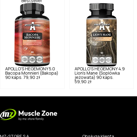
Bestseller
APOLLO'S HEGEMONY
5.0
APOLLO'S HEGEMONY
4.9
Bacopa Monnieri (Bakopa)
Lion's Mane (Soplówka
90 kaps.
79,90 zł
jeżowata) 90 kaps.
59,90 zł
MZ-STORE S.A.
Obsługa klienta