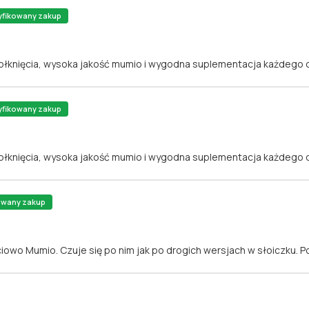
yfikowany zakup
ołknięcia, wysoka jakość mumio i wygodna suplementacja każdego d
yfikowany zakup
ołknięcia, wysoka jakość mumio i wygodna suplementacja każdego d
owany zakup
iowo Mumio. Czuje się po nim jak po drogich wersjach w słoiczku. P