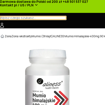
Darmowa dostawa do Polski od 200 zł
+48 501 537 027
Kontakt
pl / US / PLN
Kategorie
Producenci
Nowości
Promocje
Zioła
Zioła i ekstrakty
Mumio (Shilajit)
ALINESS Mumio Himalajskie 400mg 90 