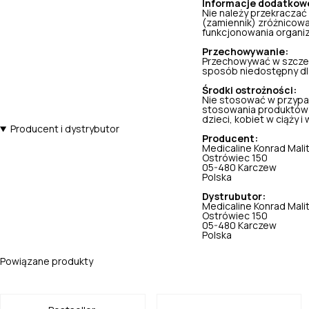
Informacje dodatkow
Nie należy przekraczać
(zamiennik) zróżnicowa
funkcjonowania organi
Przechowywanie:
Przechowywać w szczel
sposób niedostępny dla 
Środki ostrożności:
Nie stosować w przypa
stosowania produktów 
dzieci, kobiet w ciąży i w
Producent i dystrybutor
Producent:
Medicaline Konrad Mali
Ostrówiec 150
05-480 Karczew
Polska
Dystrubutor:
Medicaline Konrad Mali
Ostrówiec 150
05-480 Karczew
Polska
Powiązane produkty