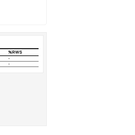
%RWS
-
-