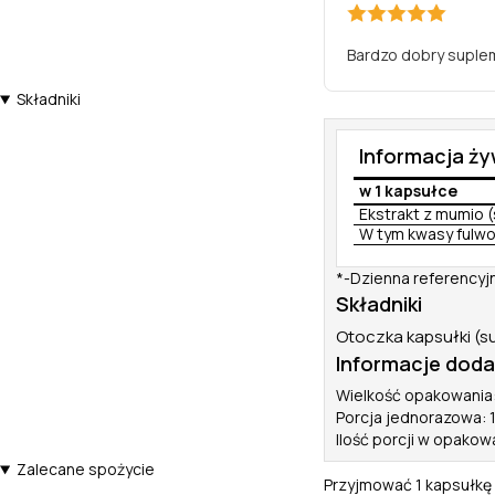
Bardzo dobry suple
Składniki
Informacja ż
w 1 kapsułce
Ekstrakt z mumio (
W tym kwasy fulw
*-Dzienna referencyj
Składniki
Otoczka kapsułki (s
Informacje dod
Wielkość opakowania
Porcja jednorazowa: 
Ilość porcji w opakow
Zalecane spożycie
Przyjmować 1 kapsułkę d