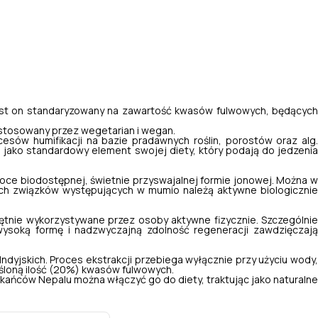
Jest on standaryzowany na zawartość kwasów fulwowych, będących
 stosowany przez wegetarian i wegan.
cesów humifikacji na bazie pradawnych roślin, porostów oraz alg.
 jako standardowy element swojej diety, który podają do jedzenia
soce biodostępnej, świetnie przyswajalnej formie jonowej. Można w
żnych związków występujących w mumio należą aktywne biologicznie
tnie wykorzystywane przez osoby aktywne fizycznie. Szczególnie
wysoką formę i nadzwyczajną zdolność regeneracji zawdzięczają
yjskich. Proces ekstrakcji przebiega wyłącznie przy użyciu wody,
eśloną ilość (20%) kwasów fulwowych.
zkańców Nepalu można włączyć go do diety, traktując jako naturalne