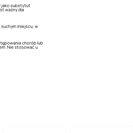
 jako substytut
st ważny dla
 suchym miejscu, w
stępowania chorób lub
em. Nie stosować u