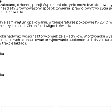
e:
 zalecanej dziennej porcji. Suplement diety nie może być stosowany
nej diety. Zrównoważony sposób żywienia i prawidłowy tryb życia je
zmu człowieka.
nie zamkniętym opakowaniu, w temperaturze pokojowej 15‑25°C, w
małych dzieci. Chronić od wilgoci i światła.
dku nadwrażliwości na którykolwiek ze składników. W przypadku wy
leczniczych skonsultować przyjmowanie suplementu diety z lekarz
 trakcie laktacji.
tka
tka