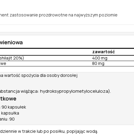
ment zastosowanie prozdrowotne na najwyższym poziomie
ywieniowa
zawartość
shilajit 20%)
400 mg
owe
80 mg
na wartość spożycia dla osoby dorosłej
ubstancja wiążąca: hydroksypropylometyloceluloza).
atkowe
: 90 kapsułek
1 kapsułka
aniu: 90
ziennie w trakcie lub po posiłku, popijając wodą.