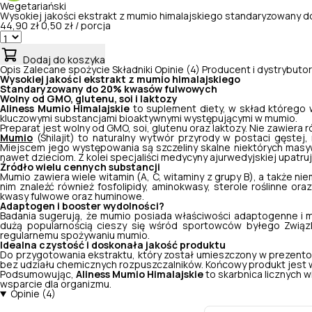
Wegetariański
Wysokiej jakości ekstrakt z mumio himalajskiego standaryzowany
44,90 zł
0,50 zł / porcja
Dodaj do koszyka
Opis
Zalecane spożycie
Składniki
Opinie (4)
Producent i dystrybutor
Wysokiej jakości ekstrakt z mumio himalajskiego
Standaryzowany do 20% kwasów fulwowych
Wolny od GMO, glutenu, soi i laktozy
Aliness Mumio Himalajskie
to suplement diety, w skład którego
kluczowymi substancjami bioaktywnymi występującymi w mumio.
Preparat jest wolny od GMO, soi, glutenu oraz laktozy. Nie zawier
Mumio
(Shilajit) to naturalny wytwór przyrody w postaci gęstej,
Miejscem jego występowania są szczeliny skalne niektórych masyw
nawet dzieciom. Z kolei specjaliści medycyny ajurwedyjskiej upatr
Źródło wielu cennych substancji
Mumio zawiera wiele witamin (A, C, witaminy z grupy B), a także n
nim znaleźć również fosfolipidy, aminokwasy, sterole roślinne o
kwasy fulwowe oraz huminowe.
Adaptogen i booster wydolności?
Badania sugerują, że mumio posiada właściwości adaptogenne i 
dużą popularnością cieszy się wśród sportowców byłego Związk
regularnemu spożywaniu mumio.
Idealna czystość i doskonała jakość produktu
Do przygotowania ekstraktu, który został umieszczony w prezento
bez udziału chemicznych rozpuszczalników. Końcowy produkt jest w
Podsumowując,
Aliness Mumio Himalajskie
to skarbnica licznych 
wsparcie dla organizmu.
Opinie (4)