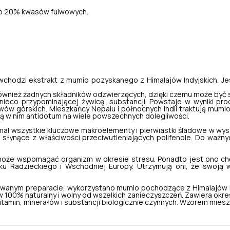
 do 20% kwasów fulwowych.
 wchodzi ekstrakt z mumio pozyskanego z Himalajów Indyjskich. 
a również żadnych składników odzwierzęcych, dzięki czemu może być
 nieco przypominającej żywicę, substancji. Powstaje w wyniki pro
ów górskich. Mieszkańcy Nepalu i północnych Indii traktują mumio
ują w nim antidotum na wiele powszechnych dolegliwości.
iemal wszystkie kluczowe makroelementy i pierwiastki śladowe w wy
raz słynące z właściwości przeciwutleniających polifenole. Do wa
może wspomagać organizm w okresie stresu. Ponadto jest ono chę
u Radzieckiego i Wschodniej Europy. Utrzymują oni, że swoją 
wanym preparacie, wykorzystano mumio pochodzące z Himalajów Ind
 100% naturalny i wolny od wszelkich zanieczyszczeń. Zawiera okr
witamin, minerałów i substancji biologicznie czynnych. Wzorem mies