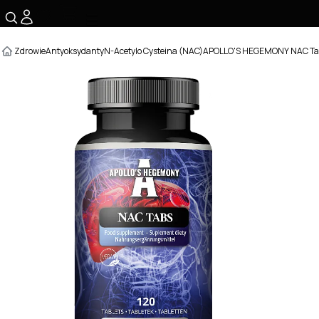
☰
Zdrowie
Antyoksydanty
N-Acetylo Cysteina (NAC)
APOLLO'S HEGEMONY NAC Tab