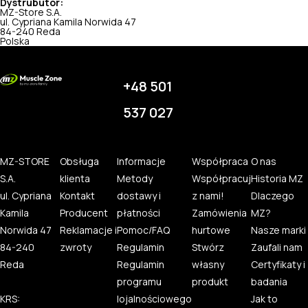
Dystrubutor:
MZ-Store S.A.
ul. Cypriana Kamila Norwida 47
84-240 Reda
Polska
+48 501
537 027
MZ-STORE
Obsługa
Informacje
Współpraca
O nas
S.A.
klienta
Metody
Współpracuj
Historia MZ
ul. Cypriana
Kontakt
dostawy i
z nami!
Dlaczego
Kamila
Producent
płatności
Zamówienia
MZ?
Norwida 47
Reklamacje i
Pomoc/FAQ
hurtowe
Nasze marki
84-240
zwroty
Regulamin
Stwórz
Zaufali nam
Reda
Regulamin
własny
Certyfikaty i
programu
produkt
badania
KRS:
lojalnościowego
Jak to