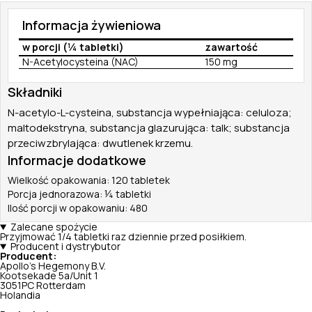
Informacja żywieniowa
w porcji (¼ tabletki)
zawartość
N-Acetylocysteina (NAC)
150 mg
Składniki
N-acetylo-L-cysteina, substancja wypełniająca: celuloza;
maltodekstryna, substancja glazurująca: talk; substancja
przeciwzbrylająca: dwutlenek krzemu.
Informacje dodatkowe
Wielkość opakowania: 120 tabletek
Porcja jednorazowa: ¼ tabletki
Ilość porcji w opakowaniu: 480
Zalecane spożycie
Przyjmować 1/4 tabletki raz dziennie przed posiłkiem.
Producent i dystrybutor
Producent:
Apollo's Hegemony B.V.
Kootsekade 5a/Unit 1
3051PC Rotterdam
Holandia