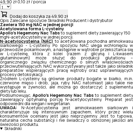
49,90 zł
0,10 zł / porcja
Dodaj do koszyka
za 49,90 zł
Opis
Zalecane spożycie
Składniki
Producent i dystrybutor
Zawiera 150 mg NAC w jednej porcji
Acetylowana forma L-cysteiny
Apollo's Hegemony Nac Tabs
to suplement diety zawierający 150
mgN-acetylocysteiny w jednej porcji.
N-acetylocysteina (NAC)
to acetylowana pochodna aminokwas
siarkowego - L-cysteiny. Po spożyciu NAC ulega wchłonięciu w
przewodzie pokarmowym, a następnie w wątrobie przekształca się
w L-cysteinę, która z kolei (razem z glicyną i L-kwasem
glutaminowym) może służyć do produkcji glutationu –
organicznego związku chemicznego o silnych właściwościach
przeciwutleniających. NAC wykorzystywany jest także jako składnik
preparatów wspierających pracę wątroby oraz usprawniających
procesy detoksykacji.
Źródłem L-cysteiny są głównie produkty bogate w białko, m.in.
czerwone mięso i drób, jaja, ryby. NAC natomiast jako takie nie
występuje w żywności, ale można go dostarczyć z suplementu
diety lub leku.
Podsumowując,
Apollo's Hegemony Nac Tabs
to suplement diet
zawierający optymalną porcję N-acetylocysteiny. Preparat jest
odpowiedni dla wegan i wegetarian.
UWAGA:
N-Acetylocysteina jest aminokwasem siarkowym i
charakteryzuje się intensywnym zapachem, który przez wielu
konsumentów oceniany jest jako nieprzyjemny. Jest to typowa,
naturalna cecha substancji i nie świadczy o obniżonej jakości ani
świeżości produktu.
Składniki