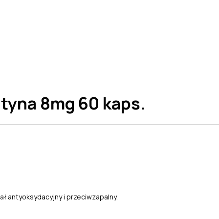
tyna 8mg 60 kaps.
ł antyoksydacyjny i przeciwzapalny.