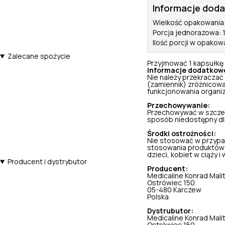
Informacje dod
Wielkość opakowania
Porcja jednorazowa: 
Ilość porcji w opakow
Zalecane spożycie
Przyjmować 1 kapsułkę d
Informacje dodatkow
Nie należy przekraczać
(zamiennik) zróżnicowa
funkcjonowania organi
Przechowywanie:
Przechowywać w szczel
sposób niedostępny dla 
Środki ostrożności:
Nie stosować w przypa
stosowania produktów 
dzieci, kobiet w ciąży i w
Producent i dystrybutor
Producent:
Medicaline Konrad Mali
Ostrówiec 150
05-480 Karczew
Polska
Dystrubutor:
Medicaline Konrad Mali