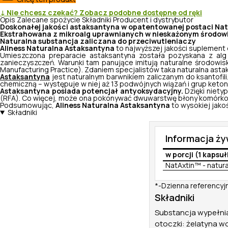
↓ Nie chcesz czekać? Zobacz podobne dostępne od ręki
Opis
Zalecane spożycie
Składniki
Producent i dystrybutor
Doskonałej jakości astaksantyna w opatentowanej postaci Na
Ekstrahowana z mikroalg uprawnianych w nieskażonym środow
Naturalna substancja zaliczana do przeciwutleniaczy
Aliness Naturalna Astaksantyna
to najwyższej jakości suplement 
Umieszczona preparacie astaksantyna została pozyskana z al
zanieczyszczeń. Warunki tam panujące imitują naturalne środowis
Manufacturing Practice
). Zdaniem specjalistów taka naturalna ast
Astaksantyna
jest naturalnym barwnikiem zaliczanym do ksantofili. 
chemiczną – występuje w niej aż 13 podwójnych wiązań i grup keto
Astaksantyna posiada potencjał antyoksydacyjny.
Dzięki niety
(RFA). Co więcej, może ona pokonywać dwuwarstwę błony komórko
Podsumowując,
Aliness Naturalna Astaksantyna
to wysokiej jako
Składniki
Informacja ż
w porcji (1 kapsu
NatAxtin™ - natur
*-Dzienna referencyj
Składniki
Substancja wypełniaj
otoczki: żelatyna w