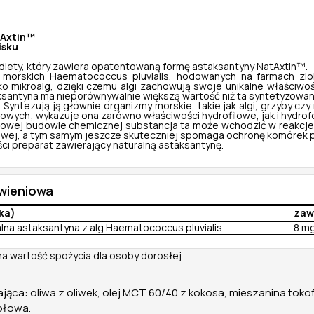
tAxtin™
isku
diety, który zawiera opatentowaną formę astaksantyny NatAxtin™.
g morskich
Haematococcus pluvialis
, hodowanych na farmach zlok
ko mikroalg, dzięki czemu algi zachowują swoje unikalne właściwo
aksantyna ma nieporównywalnie większą wartość niż ta syntetyzowa
Syntezują ją głównie organizmy morskie, takie jak algi, grzyby czy n
nowych; wykazuje ona zarówno właściwości hydrofilowe, jak i hydro
powej budowie chemicznej substancja ta może wchodzić w reakcje 
wej, a tym samym jeszcze skuteczniej spomaga ochronę komórek p
ści preparat zawierający naturalną astaksantynę.
ywieniowa
łka)
zaw
alna astaksantyna z alg Haematococcus pluvialis
8 m
na wartość spożycia dla osoby dorosłej
ąca: oliwa z oliwek, olej MCT 60/40 z kokosa, mieszanina tokofe
ołowa.