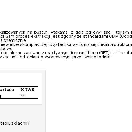
alizowanych na pustyni Atakama, z dala od cywilizacji, toksyn 
ści. Sam proces ekstrakcji jest zgodny ze standardami GMP (
Good
na chemicznie.
iewielkie skorupiaki. Jej cząsteczka wyróżnia się unikalną strukturą
fobowe.
chemiczne zarówno z reaktywnymi formami tlenu (RFT), jak i azot
rzed uszkodzeniami powodowanymi przez wolne rodniki.
artość
%RWS
g
**
roli, składniki