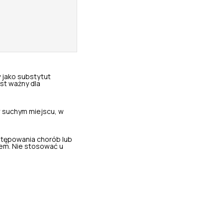
 jako substytut
st ważny dla
 suchym miejscu, w
stępowania chorób lub
em. Nie stosować u