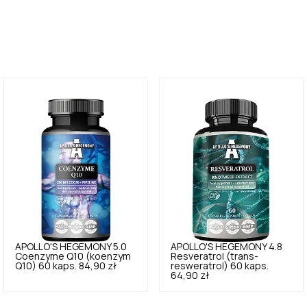
APOLLO'S HEGEMONY
5.0
APOLLO'S HEGEMONY
4.8
Coenzyme Q10 (koenzym
Resveratrol (trans-
Q10) 60 kaps.
84,90 zł
resweratrol) 60 kaps.
64,90 zł