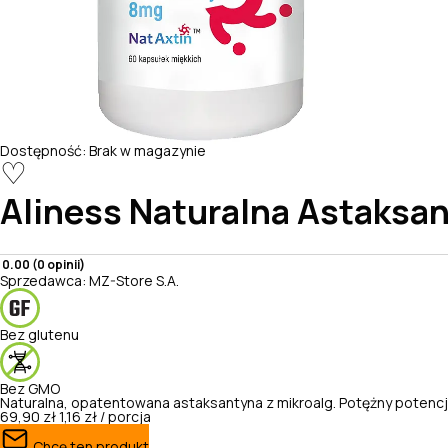
Dostępność:
Brak w magazynie
♡
Aliness
Naturalna Astaksan
0.00 (0 opinii)
Sprzedawca:
MZ-Store S.A.
Bez glutenu
Bez GMO
Naturalna, opatentowana astaksantyna z mikroalg. Potężny potencja
69,90 zł
1,16 zł / porcja
Chcę ten produkt