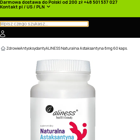
Darmowa dostawa do Polski od 200 zł
+48 501 537 027
Kontakt
pl / US / PLN
Kategorie
Producenci
Nowości
Promocje
Zdrowie
Antyoksydanty
ALINESS Naturalna Astaksantyna 8mg 60 kaps.