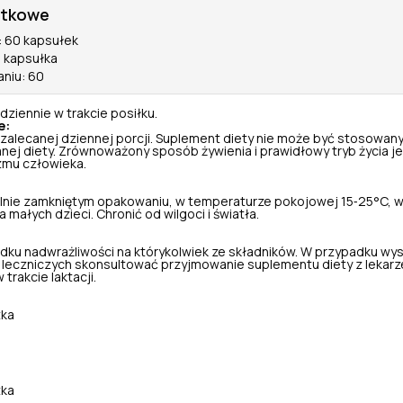
atkowe
: 60 kapsułek
1 kapsułka
aniu: 60
ziennie w trakcie posiłku.
e:
 zalecanej dziennej porcji. Suplement diety nie może być stosowany
nej diety. Zrównoważony sposób żywienia i prawidłowy tryb życia je
zmu człowieka.
nie zamkniętym opakowaniu, w temperaturze pokojowej 15‑25°C, w
małych dzieci. Chronić od wilgoci i światła.
dku nadwrażliwości na którykolwiek ze składników. W przypadku wy
leczniczych skonsultować przyjmowanie suplementu diety z lekarz
 trakcie laktacji.
tka
tka