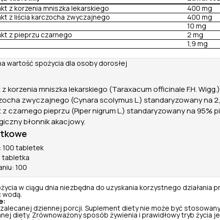
kt z korzenia mniszka lekarskiego
400 mg
kt z liścia karczocha zwyczajnego
400 mg
10 mg
akt z pieprzu czarnego
2 mg
1,9 mg
na wartość spożycia dla osoby dorosłej
 z korzenia mniszka lekarskiego (Taraxacum officinale F.H. Wigg.
arczocha zwyczajnego (Cynara scolymus L.) standaryzowany na 2
t z czarnego pieprzu (Piper nigrum L.) standaryzowany na 95% p
giczny błonnik akacjowy.
atkowe
 100 tabletek
 tabletka
aniu: 100
życia w ciągu dnia niezbędna do uzyskania korzystnego działania pr
c wodą.
e:
 zalecanej dziennej porcji. Suplement diety nie może być stosowany
nej diety. Zrównoważony sposób żywienia i prawidłowy tryb życia je