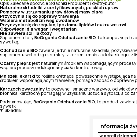
Opis
Zalecane spożycie
Składniki
Producent i dystrybutor
Naturalne składniki z certyfikowanych, polskich upraw
Pomocny w utrzymaniu prawidłowej masy ciała
Przyczynia się do poprawy trawienia
Wspiera metabolizm węglowodanów
Przyczynia się do regulacji poziomu lipidów i cukru we krwi
Odpowiedni dla wegan i wegetarian
Nie zawiera soi i laktozy
Suplement diety
BeOrganic Odchudzanie BIO
, to kompozycja trz
sylwetkę.
Odchudzanie BIO
zawiera jedynie naturalne składniki, pozyskiwan
suplementu wchodzą ekstrakty: z korzenia mniszka lekarskiego, z 
Czarny pieprz
jest naturalnym środkiem wspomagającym procesy t
wspiera procesy redukcji masy ciała i kontrolę wagi.
Mniszek lekarski
to roślina kwitnąca, powszechnie występująca na 
środkiem wspomagającym trawienie, pomaga zadbać o poprawny p
Karczoch zwyczajny
to pożywne i smaczne warzywo, od wieków wyko
błonnika, karczochy pomagają w uzyskaniu uczucia sytości, a co za t
Podsumowując,
BeOrganic Odchudzanie BIO
, to produkt zawiera
sylwetki.
Składniki
Informacja ż
w porcji dziennej 