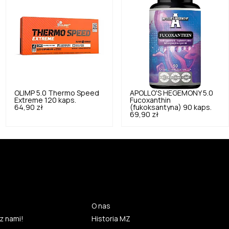
OLIMP
5.0
Thermo Speed
APOLLO'S HEGEMONY
5.0
Extreme 120 kaps.
Fucoxanthin
64,90 zł
(fukoksantyna) 90 kaps.
69,90 zł
O nas
z nami!
Historia MZ