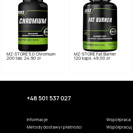
MZ-STORE
5.0
Chromium
MZ-STORE
Fat Burner
200 tab.
24,90 zł
120 kaps.
49,00 zł
+48 501 537 027
Informacje
Współpraca
Metody dostawy i płatności
Współpracuj 