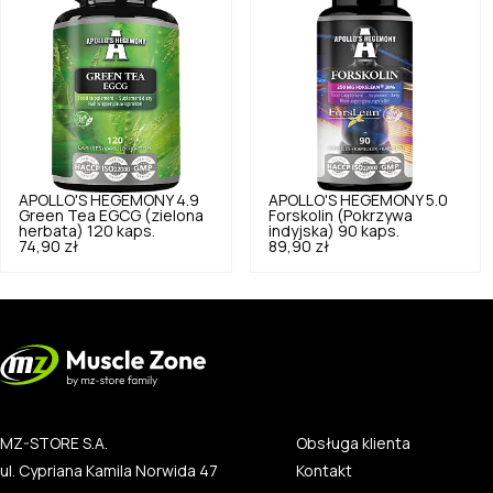
APOLLO'S HEGEMONY
4.9
APOLLO'S HEGEMONY
5.0
Green Tea EGCG (zielona
Forskolin (Pokrzywa
herbata) 120 kaps.
indyjska) 90 kaps.
74,90 zł
89,90 zł
MZ-STORE S.A.
Obsługa klienta
ul. Cypriana Kamila Norwida 47
Kontakt