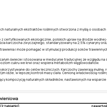
ech naturalnych ekstraktów roślinnych stworzona z myślą o osobach
e z certyfikowanych ekologicznie, polskich upraw na drodze wodnej
liścia karczocha zwyczajnego, standaryzowany na 2,5% cynaryny or
rawienia i może pomagać w stymulacji produkcji soków trawiennyc
całym świecie i stosowana w medycynie tradycyjnej ze względu na 
oziom cukru we krwi oraz wspiera metabolizm węglowodanów.
rzystywane do celów leczniczych. Karczochy zawierają inulinę, rodz
ym idzie, w lepszej kontroli masy ciała. Cenioną właściwością roślin
jący kompozycję naturalnych składników, nastawionych na wsparcie 
ywieniowa
(2 tabletki)
zawarto