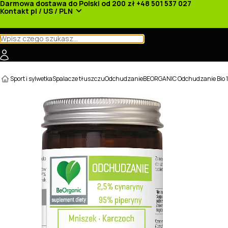
Darmowa dostawa do Polski od 200 zł
+48 501 537 027
Kontakt
pl / US / PLN
Kategorie
Producenci
Nowości
Promocje
Sport i sylwetka
Spalacze tłuszczu
Odchudzanie
BEORGANIC Odchudzanie Bio 1