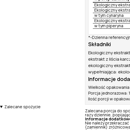
Ekologiczny ekstra
Ekologiczny ekstra
w tym cynaryna
Ekologiczny ekstr
w tym piperyna
*-Dzienna referencyj
Składniki
Ekologiczny ekstrakt
ekstrakt z liścia k
ekologiczny ekstrak
wypełniająca: ekolo
Informacje dod
Wielkość opakowania:
Porcja jednorazowa: 1
Ilość porcji w opakow
Zalecane spożycie
Zalecana porcja do spo
razy dziennie, popijają
Informacje dodatkow
Nie należy przekraczać
(zamiennik) zróżnicowa