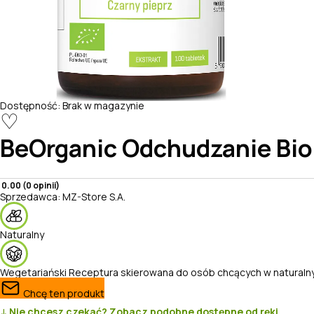
Dostępność:
Brak w magazynie
♡
BeOrganic
Odchudzanie Bio 
0.00 (0 opinii)
Sprzedawca:
MZ-Store S.A.
Naturalny
Wegetariański
Receptura skierowana do osób chcących w naturaln
Chcę ten produkt
↓ Nie chcesz czekać? Zobacz podobne dostępne od ręki