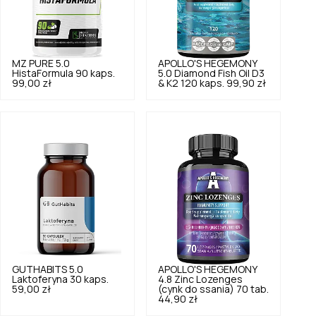
MZ PURE
5.0
APOLLO'S HEGEMONY
HistaFormula 90 kaps.
5.0
Diamond Fish Oil D3
99,00 zł
& K2 120 kaps.
99,90 zł
GUTHABITS
5.0
APOLLO'S HEGEMONY
Laktoferyna 30 kaps.
4.8
Zinc Lozenges
59,00 zł
(cynk do ssania) 70 tab.
44,90 zł