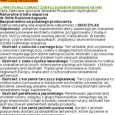
Chcę ten produkt
↓ Nie chcesz czekać? Zobacz podobne dostępne od ręki
Opis
Zalecane spożycie
Składniki
Producent i dystrybutor
Naturalne źródło wsparcia
W 100% Roślinne Kapsułki
Bezpośrednio od polskiego producenta
Odkryj naturalną siłę wspierania odporności z
SKOCZYLAS
Odporność
, unikalnym suplementem diety zawierającym starannie
wyselekcjonowane ekstrakty roślinne, przygotowany z myślą o
tych, którzy cenią sobie wysoką jakość i naturalność. W każdej
porcji, czyli w dwóch kapsułkach, znajdziesz skoncentrowane
źródła roślinnego wsparcia.
-
Ekstrakt z owoców czarnego bzu
: Ten składnik jest uzyskiwany
z owoców czarnego bzu, rośliny o długiej historii stosowania w
celach wspierających dobre samopoczucie. ekstrakt z jej owoców
jest skoncentrowanym źródłem tych cennych składników.
-
Ekstrakt z ziela czystka lekarskiego
: Czystek lekarski to roślina
o charakterystycznych, intensywnie pachnących liściach, z których
uzyskiwany jest ekstrakt. Tradycyjnie stosowana w różnych
regionach Europy, znana jest z różnorodności składników
aktywnych.
-
Ekstrakt z korzenia tarczycy bajkalskiej
: Tarczyca bajkalska to
roślina wykorzystywana w medycynie wschodniej od wieków. Jej
korzenie zawierają unikalne związki, które czynią ekstrakt cennym
składnikiem tego suplementu.
-
Ekstrakt perełkowca japońskiego
: Perełkowiec japoński jest
źródłem rutyny, związku z grupy flawonoidów, ceniącego się za
jego właściwości. Dzięki wysokiej zawartości rutyny, ekstrakt ten
jest kluczowym elementem składu produktu.
-
Ekstrakt z korzenia jeżówki purpurowej
: Korzeń z jeżówki
purpurowej dostarcza składników aktywnych, które są cenne w