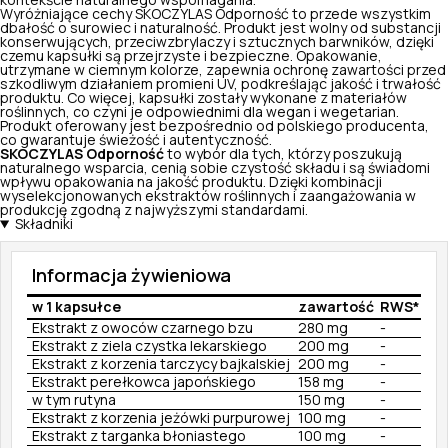
kontekście naturalnego wspomagania.
Wyróżniające cechy SKOCZYLAS Odporność to przede wszystkim
dbałość o surowiec i naturalność. Produkt jest wolny od substancji
konserwujących, przeciwzbrylaczy i sztucznych barwników, dzięki
czemu kapsułki są przejrzyste i bezpieczne. Opakowanie,
utrzymane w ciemnym kolorze, zapewnia ochronę zawartości przed
szkodliwym działaniem promieni UV, podkreślając jakość i trwałość
produktu. Co więcej, kapsułki zostały wykonane z materiałów
roślinnych, co czyni je odpowiednimi dla wegan i wegetarian.
Produkt oferowany jest bezpośrednio od polskiego producenta,
co gwarantuje świeżość i autentyczność.
SKOCZYLAS Odporność
to wybór dla tych, którzy poszukują
naturalnego wsparcia, cenią sobie czystość składu i są świadomi
wpływu opakowania na jakość produktu. Dzięki kombinacji
wyselekcjonowanych ekstraktów roślinnych i zaangażowania w
produkcję zgodną z najwyższymi standardami.
Składniki
Informacja żywieniowa
w 1 kapsułce
zawartość
RWS*
Ekstrakt z owoców czarnego bzu
280 mg
-
Ekstrakt z ziela czystka lekarskiego
200 mg
-
Ekstrakt z korzenia tarczycy bajkalskiej
200 mg
-
Ekstrakt perełkowca japońskiego
158 mg
-
w tym rutyna
150 mg
-
Ekstrakt z korzenia jeżówki purpurowej
100 mg
-
Ekstrakt z targanka błoniastego
100 mg
-