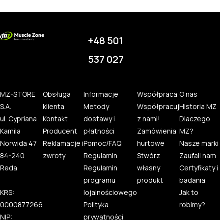
+48 501
537 027
MZ-STORE
Obsługa
Informacje
Współpraca
O nas
S.A.
klienta
Metody
Współpracuj
Historia MZ
ul. Cypriana
Kontakt
dostawy i
z nami!
Dlaczego
Kamila
Producent
płatności
Zamówienia
MZ?
Norwida 47
Reklamacje i
Pomoc/FAQ
hurtowe
Nasze marki
84-240
zwroty
Regulamin
Stwórz
Zaufali nam
Reda
Regulamin
własny
Certyfikaty i
programu
produkt
badania
KRS:
lojalnościowego
Jak to
0000877266
Polityka
robimy?
NIP:
prywatności