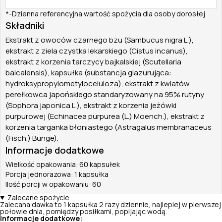
*-Dzienna referencyjna wartość spożycia dla osoby dorosłej
Składniki
Ekstrakt z owoców czarnego bzu (Sambucus nigra L.),
ekstrakt z ziela czystka lekarskiego (Cistus incanus),
ekstrakt z korzenia tarczycy bajkalskiej (Scutellaria
baicalensis), kapsułka (substancja glazurująca:
hydroksypropylometyloceluloza), ekstrakt z kwiatów
perełkowca japońskiego standaryzowany na 95% rutyny
(Sophora japonica L.), ekstrakt z korzenia jeżówki
purpurowej (Echinacea purpurea (L.) Moench.), ekstrakt z
korzenia targanka błoniastego (Astragalus membranaceus
(Fisch.) Bunge).
Informacje dodatkowe
Wielkość opakowania: 60 kapsułek
Porcja jednorazowa: 1 kapsułka
Ilość porcji w opakowaniu: 60
Zalecane spożycie
Zalecana dawka to 1 kapsułka 2 razy dziennie, najlepiej w pierwszej
połowie dnia, pomiędzy posiłkami, popijając wodą.
Informacje dodatkowe: