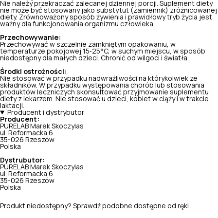
Nie należy przekraczać zalecanej dziennej porcji. Suplement diety
nie może być stosowany jako substytut (zamiennik) zróżnicowanej
diety. Zrównoważony sposób żywienia i prawidłowy tryb życia jest
ważny dla funkcjonowania organizmu człowieka.
Przechowywanie:
Przechowywać w szczelnie zamkniętym opakowaniu, w
temperaturze pokojowej 15‑25°C, w suchym miejscu, w sposób
niedostępny dla małych dzieci. Chronić od wilgoci i światła.
Środki ostrożności:
Nie stosować w przypadku nadwrażliwości na którykolwiek ze
składników. W przypadku występowania chorób lub stosowania
produktów leczniczych skonsultować przyjmowanie suplementu
diety z lekarzem. Nie stosować u dzieci, kobiet w ciąży i w trakcie
laktacji.
Producent i dystrybutor
Producent:
PURELAB Marek Skoczylas
ul. Reformacka 6
35-026 Rzeszów
Polska
Dystrubutor:
PURELAB Marek Skoczylas
ul. Reformacka 6
35-026 Rzeszów
Polska
Produkt niedostępny? Sprawdź podobne dostępne od ręki