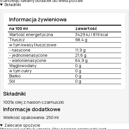
stanowiąc idealny dodatek do wielu potraw.
Składniki
Informacja żywieniowa
na 100 ml
zawartość
Wartość energetyczna
3429 kJ / 819 kcal
Tłuszcz
98,4 g
w tym kwasy tłuszczowe:
- nasycone
11,9 g
- jednonienasycone
21,6 g
- wielonienasycone
64,9 g
Węglowodany
0 g
w tym cukry
0 g
Białko
0 g
Sól
0 g
Składniki
100% olej z nasion czarnuszki.
Informacje dodatkowe
Wielkość opakowania: 250 ml
Zalecane spożycie