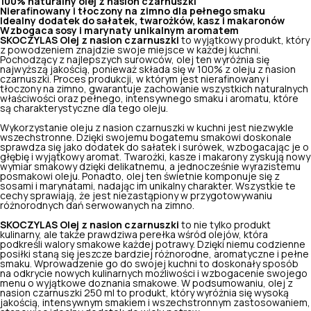
100% naturalny olej z nasion czarnuszki
Nierafinowany i tłoczony na zimno dla pełnego smaku
Idealny dodatek do sałatek, twarożków, kasz i makaronów
Wzbogaca sosy i marynaty unikalnym aromatem
SKOCZYLAS Olej z nasion czarnuszki
to wyjątkowy produkt, który
z powodzeniem znajdzie swoje miejsce w każdej kuchni.
Pochodzący z najlepszych surowców, olej ten wyróżnia się
najwyższą jakością, ponieważ składa się w 100% z oleju z nasion
czarnuszki. Proces produkcji, w którym jest nierafinowany i
tłoczony na zimno, gwarantuje zachowanie wszystkich naturalnych
właściwości oraz pełnego, intensywnego smaku i aromatu, które
są charakterystyczne dla tego oleju.
Wykorzystanie oleju z nasion czarnuszki w kuchni jest niezwykle
wszechstronne. Dzięki swojemu bogatemu smakowi doskonale
sprawdza się jako dodatek do sałatek i surówek, wzbogacając je o
głębię i wyjątkowy aromat. Twarożki, kasze i makarony zyskują nowy
wymiar smakowy dzięki delikatnemu, a jednocześnie wyrazistemu
posmakowi oleju. Ponadto, olej ten świetnie komponuje się z
sosami i marynatami, nadając im unikalny charakter. Wszystkie te
cechy sprawiają, że jest niezastąpiony w przygotowywaniu
różnorodnych dań serwowanych na zimno.
SKOCZYLAS Olej z nasion czarnuszki
to nie tylko produkt
kulinarny, ale także prawdziwa perełka wśród olejów, która
podkreśli walory smakowe każdej potrawy. Dzięki niemu codzienne
posiłki staną się jeszcze bardziej różnorodne, aromatyczne i pełne
smaku. Wprowadzenie go do swojej kuchni to doskonały sposób
na odkrycie nowych kulinarnych możliwości i wzbogacenie swojego
menu o wyjątkowe doznania smakowe. W podsumowaniu, olej z
nasion czarnuszki 250 ml to produkt, który wyróżnia się wysoką
jakością, intensywnym smakiem i wszechstronnym zastosowaniem,