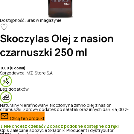
Dostępność:
Brak w magazynie
♡
Skoczylas
Olej z nasion
czarnuszki 250 ml
0.00 (0 opinii)
Sprzedawca:
MZ-Store S.A.
Bez dodatków
Naturalny
Nierafinowany, tłoczony na zimno olej z nasion
czarnuszki. Zdrowy dodatek do sałatek oraz innych dań.
44,00 zł
Chcę ten produkt
↓ Nie chcesz czekać? Zobacz podobne dostępne od ręki
Opis
Zalecane spożycie
Składniki
Producent i dystrybutor