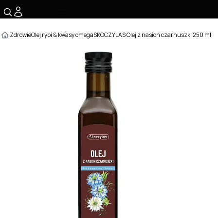
☰
Zdrowie
Olej rybi & kwasy omega
SKOCZYLAS Olej z nasion czarnuszki 250 ml