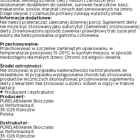
Stosować według uznania. Olej z nasion czarnuszki jest
doskonałym dodatkiem do sałatek, surówek twarożków, kasz,
makaronów, sosów, marynat i innych dań serwowanych na zimno.
Dzięki olejowi z czarnuszki potrawy zyskają wyrazisty smak.
Informacje dodatkowe:
Nie należy przekraczać zalecanej dziennej porcji. Suplement diety
nie może być stosowany jako substytut (zamiennik) zróżnicowanej
diety. Zrównoważony sposób żywienia i prawidłowy tryb życia jest
ważny dla funkcjonowania organizmu człowieka.
Przechowywanie:
Przechowywać w szczelnie zamkniętym opakowaniu, w
temperaturze pokojowej 15‑25°C, w suchym miejscu, w sposób
niedostępny dla małych dzieci. Chronić od wilgoci i światła.
Środki ostrożności:
Nie stosować w przypadku nadwrażliwości na którykolwiek ze
składników. W przypadku występowania chorób lub stosowania
produktów leczniczych skonsultować przyjmowanie suplementu
diety z lekarzem. Nie stosować u dzieci, kobiet w ciąży i w trakcie
laktacji.
Producent i dystrybutor
Producent:
PURELAB Marek Skoczylas
ul. Reformacka 6
35-026 Rzeszów
Polska
Dystrubutor:
PURELAB Marek Skoczylas
ul. Reformacka 6
35-026 Rzeszów