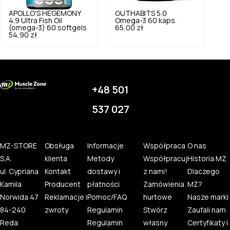
APOLLO'S HEGEMONY
GUTHABITS
5.0
4.9
Ultra Fish Oil
Omega-3 60 kaps.
(omega-3) 60 softgels
65,00 zł
54,90 zł
+48 501
537 027
MZ-STORE
Obsługa
Informacje
Współpraca
O nas
S.A.
klienta
Metody
Współpracuj
Historia MZ
ul. Cypriana
Kontakt
dostawy i
z nami!
Dlaczego
Kamila
Producent
płatności
Zamówienia
MZ?
Norwida 47
Reklamacje i
Pomoc/FAQ
hurtowe
Nasze marki
84-240
zwroty
Regulamin
Stwórz
Zaufali nam
Reda
Regulamin
własny
Certyfikaty i