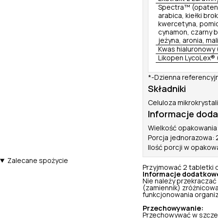
Spectra™ (opatent
arabica, kiełki br
kwercetyna, pomido
cynamon, czarny b
jeżyna, aronia, mal
Kwas hialuronowy
Likopen LycoLex® 
*-Dzienna referencyj
Składniki
Celuloza mikrokrystal
Informacje dod
Wielkość opakowania:
Porcja jednorazowa: 2
Ilość porcji w opakow
Zalecane spożycie
Przyjmować 2 tabletki 
Informacje dodatkow
Nie należy przekraczać
(zamiennik) zróżnicowa
funkcjonowania organi
Przechowywanie:
Przechowywać w szczel