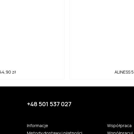
44,90 zł
ALINESS
5
+48 501 537 027
Informacje
Współpraca
Metody dostawy i płatności
Współpracuj 