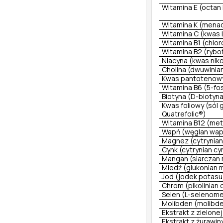
Witamina E (octan
Witamina K (mena
Witamina C (kwas 
Witamina B1 (chlo
Witamina B2 (rybo
Niacyna (kwas nik
Cholina (dwuwinian
Kwas pantotenowy
Witamina B6 (5-fos
Biotyna (D-biotyn
Kwas foliowy (sól
Quatrefolic®)
Witamina B12 (met
Wapń (węglan wap
Magnez (cytrynia
Cynk (cytrynian cy
Mangan (siarczan
Miedź (glukonian 
Jod (jodek potasu
Chrom (pikolinian
Selen (L-selenome
Molibden (molibde
Ekstrakt z zielon
Ekstrakt z żurawi