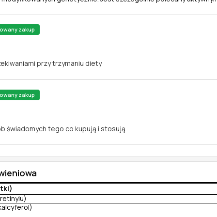
kowany zakup
ekiwaniami przy trzymaniu diety
kowany zakup
b świadomych tego co kupują i stosują
ywieniowa
etki)
retinylu)
alcyferol)