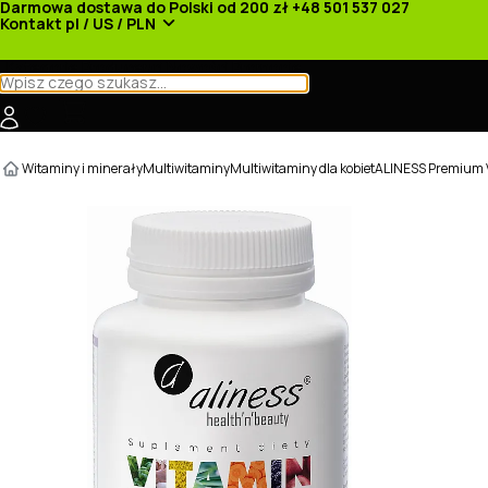
Darmowa dostawa do Polski od 200 zł
+48 501 537 027
Kontakt
pl / US / PLN
Kategorie
Producenci
Nowości
Promocje
Witaminy i minerały
Multiwitaminy
Multiwitaminy dla kobiet
ALINESS Premium Vi