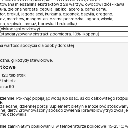
owana mieszanina ekstraktów z 29 warzyw, owoców i ziół - kawa
okuła, zielona herbata, cebula, jabłko, acerola, camu camu,
r, brokuł, jagoda acai, kurkuma, czosnek, bazylia, oregano,
ez, marchew, mangostan, czarna porzeczka, jagoda, wiśnia,
ina, szpinak, jarmuż, borówka i brukselka)
 (niskocząsteczkowy)
(standaryzowany ekstrakt z pomidora, 10% likopenu)
na wartość spożycia dla osoby dorosłej
iczna, glikozydy stewiolowe.
atkowe
 120 tabletek
 tabletki
aniu: 60
dziennie. Połknąć popijając wodą lub ssać, aż do całkowitego rozpu
e:
 zalecanej dziennej porcji. Suplement diety nie może być stosowany
nej diety. Zrównoważony sposób żywienia i prawidłowy tryb życia je
zmu człowieka.
nie zamkniętym opakowaniu, w temperaturze pokojowej 15‑25°C, w