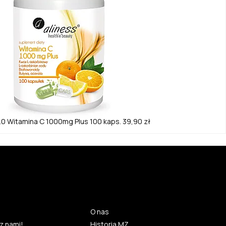
.0
Witamina C 1000mg Plus 100 kaps.
39,90 zł
O nas
z nami!
Historia MZ