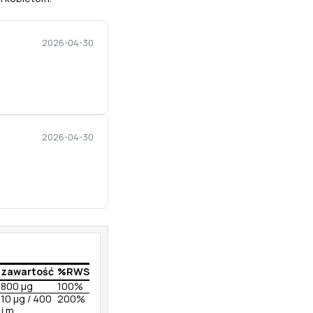
2026-04-30
2026-04-30
zawartość
%RWS
800 µg
100%
10 µg / 400
200%
j.m.