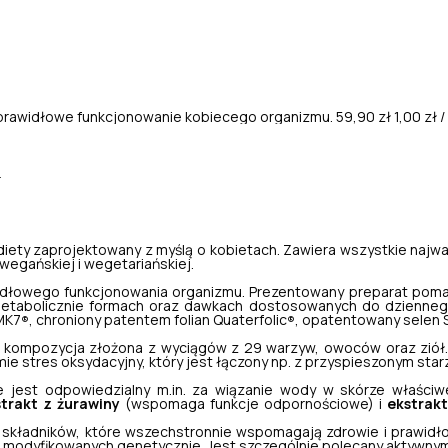
prawidłowe funkcjonowanie kobiecego organizmu.
59,90 zł
1,00 zł 
r
ty zaprojektowany z myślą o kobietach. Zawiera wszystkie najważn
wegańskiej i wegetariańskiej.
awidłowego funkcjonowania organizmu. Prezentowany preparat poma
etabolicznie formach oraz dawkach dostosowanych do dziennego
aMK7
, chroniony patentem folian Quaterfolic
, opatentowany selen
®
®
a kompozycja złożona z wyciągów z 29 warzyw, owoców oraz ziół.
e stres oksydacyjny, który jest łączony np. z przyspieszonym star
e jest odpowiedzialny m.in. za wiązanie wody w skórze właściwe
trakt z żurawiny
(wspomaga funkcje odpornościowe) i
ekstrakt
składników, które wszechstronnie wspomagają zdrowie i prawidł
ków modyfikowanych genetycznie. Jest szczególnie polecany aktywny