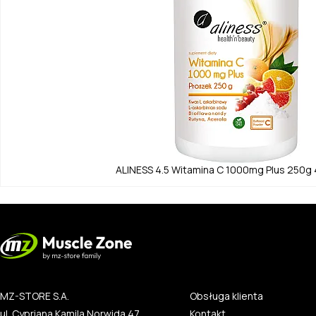
ALINESS
4.5
Witamina C 1000mg Plus 250g
MZ-STORE S.A.
Obsługa klienta
ul. Cypriana Kamila Norwida 47
Kontakt