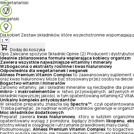
Wegetariański
Wegański
Dla kobiet
Zestaw składników, które wszechstronnie wspomagają 
Dodaj do koszyka
Opis
Zalecane spożycie
Składniki
Opinie (2)
Producent i dystrybuto
Idealnie zbilansowana formuła wspierająca kobiecy organizm
Zawiera wszystkie najważniejsze witaminy i minerały
Wzbogacona o ekstrakty roślinne i kwas hialuronowy
Odpowiednia dla wegetarianek i weganek
Aliness Premium Vitamin Complex
to zaawansowany suplement die
oraz kwas hialuronowy. Może być stosowany przez osoby na diecie 
Bogactwo witamin i minerałów
Zarówno witaminy, jak i składniki mineralne są niezbędne dla pr
mikro- i makroelementów
w łatwo przyswajalnych, aktywnych m
składniki najwyższej jakości, w tym opatentowaną witaminę K2 Vit
Unikalny kompleks antyoksydantów
W składzie preparatu znalazła się
Spectra™
, czyli opatentowan
Trzeba pamiętać, że nadmiar wolnych rodników generuje w organizmi
Moc składników dodatkowych
Preparat zawiera
kwas hialuronowy
, który w ludzkim organizmi
opatentowany wyciąg z pomidora, będący źródłem
likopenu
,
eks
istotny wkład w osiągnięcie i utrzymanie prawidłowej masy ciała).
Podsumowując,
Aliness Premium Vitamin Complex
to bogactwo 
bardzo wysoką jakością, nie zawiera glutenu, laktozy ani składni