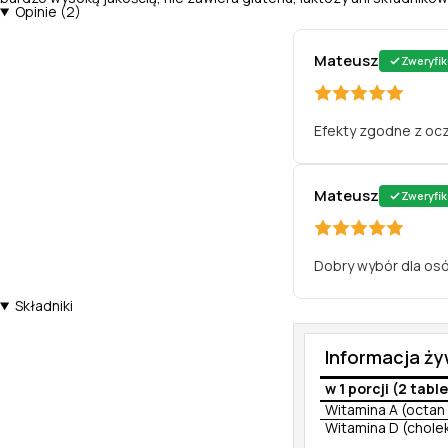
Opinie (2)
Mateusz
Zweryfi
Efekty zgodne z ocz
Mateusz
Zweryfi
Dobry wybór dla osó
Składniki
Informacja ż
w 1 porcji (2 tabl
Witamina A (octan 
Witamina D (cholek