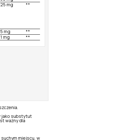
25 mg
**
5 mg
**
1 mg
**
szczenia.
 jako substytut
st ważny dla
 suchym miejscu, w