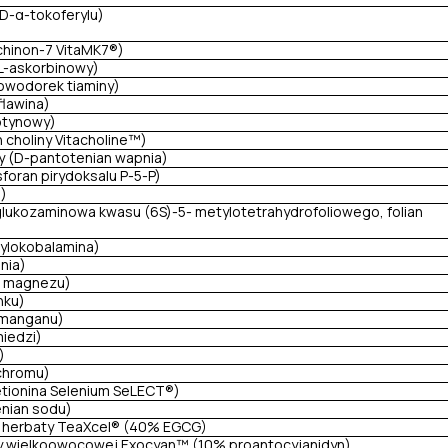
 D-α-tokoferylu)
chinon-7 VitaMK7®)
L-askorbinowy)
rowodorek tiaminy)
flawina)
otynowy)
 choliny Vitacholine™)
 (D-pantotenian wapnia)
foran pirydoksalu P-5-P)
a)
 glukozaminowa kwasu (6S)-5- metylotetrahydrofoliowego, folian
ylokobalamina)
nia)
n magnezu)
nku)
 manganu)
miedzi)
)
 chromu)
tionina Selenium SeLECT®)
nian sodu)
ej herbaty TeaXcel® (40% EGCG)
ny wielkoowocowej Exocyan™ (10% proantocyjanidyn)