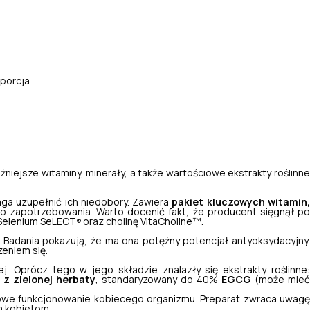
/ porcja
iejsze witaminy, minerały, a także wartościowe ekstrakty roślinn
ga uzupełnić ich niedobory. Zawiera
pakiet kluczowych witamin
 zapotrzebowania. Warto docenić fakt, że producent sięgnął p
 Selenium SeLECT
oraz cholinę VitaCholine™.
®
 Badania pokazują, że ma ona potężny potencjał antyoksydacyjny.
zeniem się.
j. Oprócz tego w jego składzie znalazły się ekstrakty roślinne
 z zielonej herbaty
, standaryzowany do 40%
EGCG
(może mieć
owe funkcjonowanie kobiecego organizmu. Preparat zwraca uwag
m kobietom.