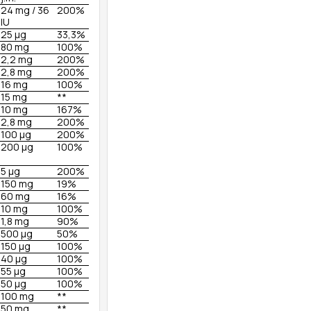
24 mg / 36
200%
IU
25 µg
33,3%
80 mg
100%
2,2 mg
200%
2,8 mg
200%
16 mg
100%
15 mg
**
10 mg
167%
2,8 mg
200%
100 µg
200%
200 µg
100%
5 µg
200%
150 mg
19%
60 mg
16%
10 mg
100%
1,8 mg
90%
500 µg
50%
150 µg
100%
40 µg
100%
55 µg
100%
50 µg
100%
100 mg
**
50 mg
**