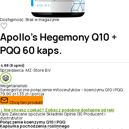
Dostępność:
Brak w magazynie
♡
Apollo's Hegemony
Q10 +
PQQ 60 kaps.
4.88 (8 opinii)
Sprzedawca:
MZ-Store B.V.
Wegetariański
Synergistyczne połączenie mitoceutyków – koenzymu Q10 i PQQ.
79,90 zł
1,33 zł / porcja
Chcę ten produkt
↓ Nie chcesz czekać? Zobacz podobne dostępne od ręki
Opis
Zalecane spożycie
Składniki
Opinie (8)
Producent i
dystrybutor
Połączenie koenzymu Q10 i PQQ
Kapsułka pochodzenia roślinnego