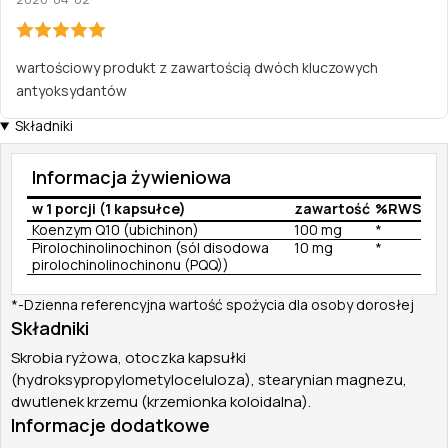
wartościowy produkt z zawartością dwóch kluczowych
antyoksydantów
Składniki
Informacja żywieniowa
w 1 porcji (1 kapsułce)
zawartość
%RWS
Koenzym Q10 (ubichinon)
100 mg
*
Pirolochinolinochinon (sól disodowa
10 mg
*
pirolochinolinochinonu (PQQ))
*-Dzienna referencyjna wartość spożycia dla osoby dorosłej
Składniki
Skrobia ryżowa, otoczka kapsułki
(hydroksypropylometyloceluloza), stearynian magnezu,
dwutlenek krzemu (krzemionka koloidalna).
Informacje dodatkowe