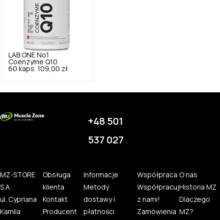
LAB ONE
No1
Coenzyme Q10
60 kaps.
109,00 zł
+48 501
537 027
MZ-STORE
Obsługa
Informacje
Współpraca
O nas
S.A.
klienta
Metody
Współpracuj
Historia MZ
ul. Cypriana
Kontakt
dostawy i
z nami!
Dlaczego
Kamila
Producent
płatności
Zamówienia
MZ?