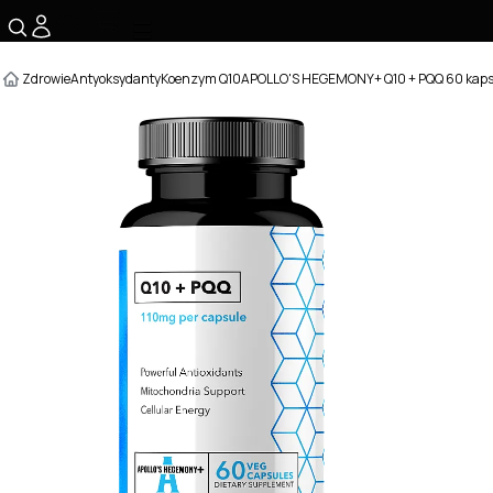
☰
Zdrowie
Antyoksydanty
Koenzym Q10
APOLLO'S HEGEMONY+ Q10 + PQQ 60 kaps