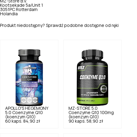
MZ-Store B.V.
Kootsekade 5a/Unit 1
3051PC Rotterdam
Holandia
Produkt niedostępny? Sprawdź podobne dostępne od ręki
APOLLO'S HEGEMONY
MZ-STORE
5.0
5.0
Coenzyme Q10
Coenzyme Q10 100mg
(koenzym Q10)
(koenzym Q10)
60 kaps.
84,90 zł
90 kaps.
58,90 zł