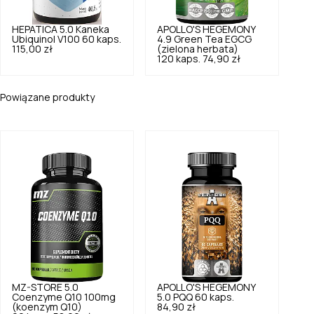
HEPATICA
5.0
Kaneka
APOLLO'S HEGEMONY
Ubiquinol V100 60 kaps.
4.9
Green Tea EGCG
115,00 zł
(zielona herbata)
120 kaps.
74,90 zł
Powiązane produkty
MZ-STORE
5.0
APOLLO'S HEGEMONY
Coenzyme Q10 100mg
5.0
PQQ 60 kaps.
(koenzym Q10)
84,90 zł