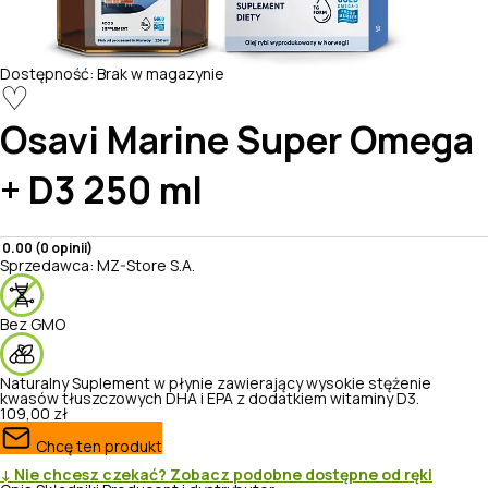
Dostępność:
Brak w magazynie
♡
Osavi
Marine Super Omega
+ D3 250 ml
0.00 (0 opinii)
Sprzedawca:
MZ-Store S.A.
Bez GMO
Naturalny
Suplement w płynie zawierający wysokie stężenie
kwasów tłuszczowych DHA i EPA z dodatkiem witaminy D3.
109,00 zł
Chcę ten produkt
↓ Nie chcesz czekać? Zobacz podobne dostępne od ręki