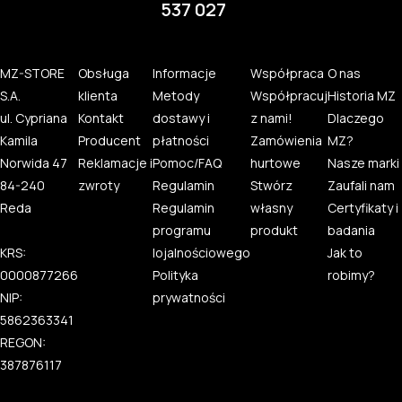
537 027
MZ-STORE
Obsługa
Informacje
Współpraca
O nas
S.A.
klienta
Metody
Współpracuj
Historia MZ
ul. Cypriana
Kontakt
dostawy i
z nami!
Dlaczego
Kamila
Producent
płatności
Zamówienia
MZ?
Norwida 47
Reklamacje i
Pomoc/FAQ
hurtowe
Nasze marki
84-240
zwroty
Regulamin
Stwórz
Zaufali nam
Reda
Regulamin
własny
Certyfikaty i
programu
produkt
badania
KRS:
lojalnościowego
Jak to
0000877266
Polityka
robimy?
NIP:
prywatności
5862363341
REGON:
387876117