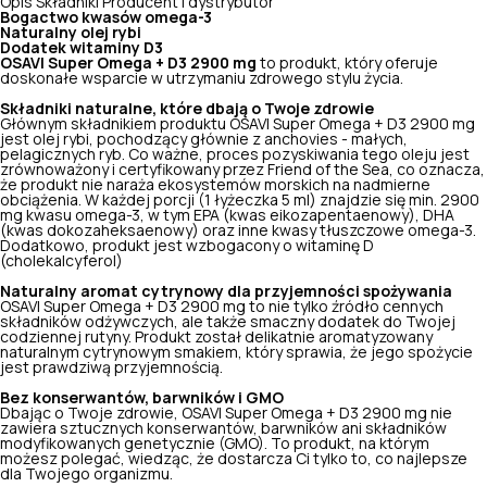
Opis
Składniki
Producent i dystrybutor
Bogactwo kwasów omega-3
Naturalny olej rybi
Dodatek witaminy D3
OSAVI Super Omega + D3 2900 mg
to produkt, który oferuje
doskonałe wsparcie w utrzymaniu zdrowego stylu życia.
Składniki naturalne, które dbają o Twoje zdrowie
Głównym składnikiem produktu OSAVI Super Omega + D3 2900 mg
jest olej rybi, pochodzący głównie z anchovies - małych,
pelagicznych ryb. Co ważne, proces pozyskiwania tego oleju jest
zrównoważony i certyfikowany przez Friend of the Sea, co oznacza,
że produkt nie naraża ekosystemów morskich na nadmierne
obciążenia. W każdej porcji (1 łyżeczka 5 ml) znajdzie się min. 2900
mg kwasu omega-3, w tym EPA (kwas eikozapentaenowy), DHA
(kwas dokozaheksaenowy) oraz inne kwasy tłuszczowe omega-3.
Dodatkowo, produkt jest wzbogacony o witaminę D
(cholekalcyferol)
Naturalny aromat cytrynowy dla przyjemności spożywania
OSAVI Super Omega + D3 2900 mg to nie tylko źródło cennych
składników odżywczych, ale także smaczny dodatek do Twojej
codziennej rutyny. Produkt został delikatnie aromatyzowany
naturalnym cytrynowym smakiem, który sprawia, że jego spożycie
jest prawdziwą przyjemnością.
Bez konserwantów, barwników i GMO
Dbając o Twoje zdrowie, OSAVI Super Omega + D3 2900 mg nie
zawiera sztucznych konserwantów, barwników ani składników
modyfikowanych genetycznie (GMO). To produkt, na którym
możesz polegać, wiedząc, że dostarcza Ci tylko to, co najlepsze
dla Twojego organizmu.