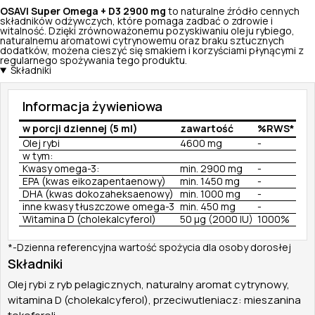
OSAVI Super Omega + D3 2900 mg
to naturalne źródło cennych
składników odżywczych, które pomaga zadbać o zdrowie i
witalność. Dzięki zrównoważonemu pozyskiwaniu oleju rybiego,
naturalnemu aromatowi cytrynowemu oraz braku sztucznych
dodatków, możena cieszyć się smakiem i korzyściami płynącymi z
regularnego spożywania tego produktu.
Składniki
Informacja żywieniowa
w porcji dziennej (5 ml)
zawartość
%RWS*
Olej rybi
4600 mg
-
w tym:
Kwasy omega-3:
min. 2900 mg
-
EPA (kwas eikozapentaenowy)
min. 1450 mg
-
DHA (kwas dokozaheksaenowy)
min. 1000 mg
-
inne kwasy tłuszczowe omega-3
min. 450 mg
-
Witamina D (cholekalcyferol)
50 µg (2000 IU)
1000%
*-Dzienna referencyjna wartość spożycia dla osoby dorosłej
Składniki
Olej rybi z ryb pelagicznych, naturalny aromat cytrynowy,
witamina D (cholekalcyferol), przeciwutleniacz: mieszanina