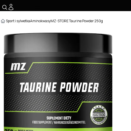
☰
Sport i sylwetka
Aminokwasy
MZ-STORE Taurine Powder 250g