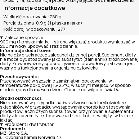
L-tauryna, substancja przeciwzbrylająca: dwutlenek krzemu.
Informacje dodatkowe
Wielkość opakowania: 250 g
Porcja dzienna: 0,9 g (1 płaska miarka)
Ilość porcji w opakowaniu: 277
Zalecane spożycie
900 mg (1 płaska miarka – strona większa) produktu wymieszać w
200 ml wody. Spożywać 1 raz dziennie.
Informacje dodatkowe:
Nie należy przekraczać zalecanej dziennej porcji. Suplement diety
nie może być stosowany jako substytut (zamiennik) zróżnicowanej
diety. Zrównoważony sposób żywienia i prawidłowy tryb życia jest
ważny dla funkcjonowania organizmu człowieka.
Przechowywanie:
Przechowywać w szczelnie zamkniętym opakowaniu, w
temperaturze pokojowej 15‑25°C, w suchym miejscu, w sposób
niedostępny dla małych dzieci. Chronić od wilgoci i światła.
Środki ostrożności:
Nie stosować w przypadku nadwrażliwości na którykolwiek ze
składników. W przypadku występowania chorób lub stosowania
produktów leczniczych skonsultować przyjmowanie suplementu
diety z lekarzem. Nie stosować u dzieci, kobiet w ciąży i w trakcie
laktacji.
Producent i dystrybutor
Producent:
MZ-Store S.A.
ul. Cypriana Kamila Norwida 47