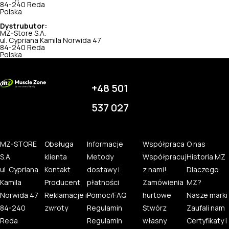
84-240 Reda
Polska
Dystrubutor:
MZ-Store S.A.
ul. Cypriana Kamila Norwida 47
84-240 Reda
Polska
+48 501
537 027
MZ-STORE
Obsługa
Informacje
Współpraca
O nas
S.A.
klienta
Metody
Współpracuj
Historia MZ
ul. Cypriana
Kontakt
dostawy i
z nami!
Dlaczego
Kamila
Producent
płatności
Zamówienia
MZ?
Norwida 47
Reklamacje i
Pomoc/FAQ
hurtowe
Nasze marki
84-240
zwroty
Regulamin
Stwórz
Zaufali nam
Reda
Regulamin
własny
Certyfikaty i