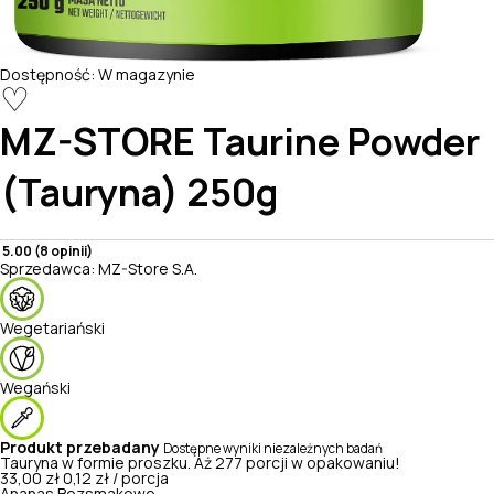
Dostępność:
W magazynie
♡
MZ-STORE
Taurine Powder
(Tauryna) 250g
5.00 (8 opinii)
Sprzedawca:
MZ-Store S.A.
Wegetariański
Wegański
Produkt przebadany
Dostępne wyniki niezależnych badań
Tauryna w formie proszku. Aż 277 porcji w opakowaniu!
33,00 zł
0,12 zł / porcja