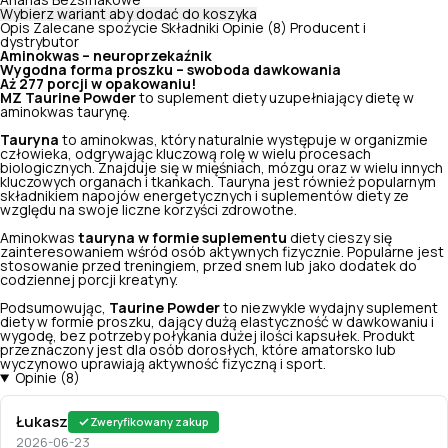
Ananas
Bezsmakowe
Wybierz wariant aby dodać do koszyka
Opis
Zalecane spożycie
Składniki
Opinie (8)
Producent i
dystrybutor
Aminokwas – neuroprzekaźnik
Wygodna forma proszku – swoboda dawkowania
Aż 277 porcji w opakowaniu!
MZ Taurine Powder
to suplement diety uzupełniający dietę w
aminokwas taurynę.
Tauryna
to aminokwas, który naturalnie występuje w organizmie
człowieka, odgrywając kluczową rolę w wielu procesach
biologicznych. Znajduje się w mięśniach, mózgu oraz w wielu innych
kluczowych organach i tkankach. Tauryna jest również popularnym
składnikiem napojów energetycznych i suplementów diety ze
względu na swoje liczne korzyści zdrowotne.
Aminokwas
tauryna w formie suplementu
diety cieszy się
zainteresowaniem wśród osób aktywnych fizycznie. Popularne jest
stosowanie przed treningiem, przed snem lub jako dodatek do
codziennej porcji kreatyny.
Podsumowując,
Taurine Powder
to niezwykle wydajny suplement
diety w formie proszku, dający dużą elastyczność w dawkowaniu i
wygodę, bez potrzeby połykania dużej ilości kapsułek. Produkt
przeznaczony jest dla osób dorosłych, które amatorsko lub
wyczynowo uprawiają aktywność fizyczną i sport.
Opinie (8)
Łukasz
Zweryfikowany zakup
2026-06-23