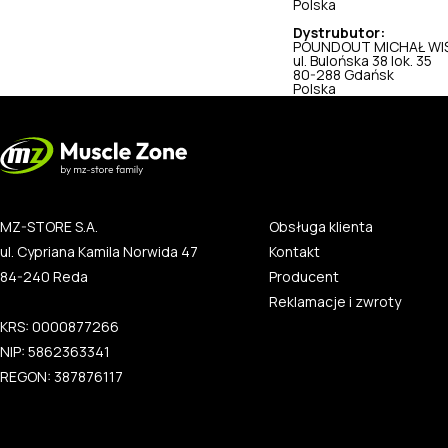
Polska
Dystrubutor:
POUNDOUT MICHAŁ WI
ul. Bulońska 38 lok. 35
80-288 Gdańsk
Polska
MZ-STORE S.A.
Obsługa klienta
ul. Cypriana Kamila Norwida 47
Kontakt
84-240 Reda
Producent
Reklamacje i zwroty
KRS: 0000877266
NIP: 5862363341
REGON: 387876117