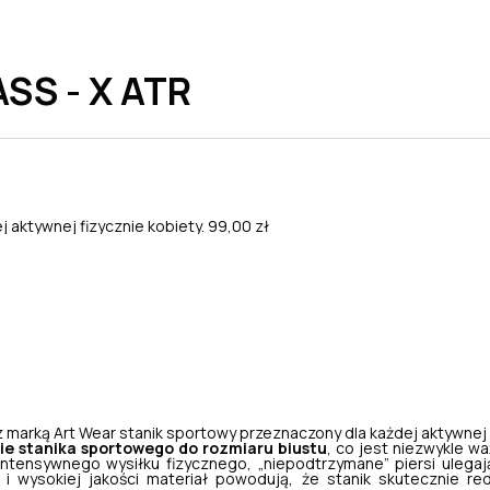
SS - X ATR
j aktywnej fizycznie kobiety.
99,00 zł
z marką
Art Wear
stanik sportowy przeznaczony dla każdej aktywnej f
e stanika sportowego do rozmiaru biustu
, co jest niezwykle 
k intensywnego wysiłku fizycznego, „niepodtrzymane” piersi uleg
wysokiej jakości materiał powodują, że stanik skutecznie red