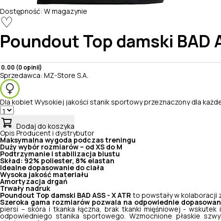
Dostępność:
W magazynie
♡
Poundout
Top damski BAD A
0.00 (0 opinii)
Sprzedawca:
MZ-Store S.A.
Dla kobiet
Wysokiej jakości stanik sportowy przeznaczony dla każde
Dodaj do koszyka
Opis
Producent i dystrybutor
Maksymalna wygoda podczas treningu
Duży wybór rozmiarów – od XS do M
Podtrzymanie i stabilizacja biustu
Skład: 92% poliester, 8% elastan
Idealne dopasowanie do ciała
Wysoka jakość materiału
Amortyzacja drgań
Trwały nadruk
Poundout Top damski BAD ASS - X ATR
to powstały w kolaboracji 
Szeroka gama rozmiarów pozwala na odpowiednie dopasowani
piersi – skóra i tkanka łączna, brak tkanki mięśniowej - wskute
odpowiedniego stanika sportowego. Wzmocnione płaskie szwy i 