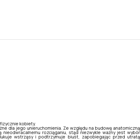
izycznie kobiety.
ważne dla jego unieruchomienia. Ze względu na budowę anatomiczną
ają nieodwracalnemu rozciąganiu, stąd niezwykle ważny jest wybór
ukuje wstrząsy i podtrzymuje biust, zapobiegając przed utratą