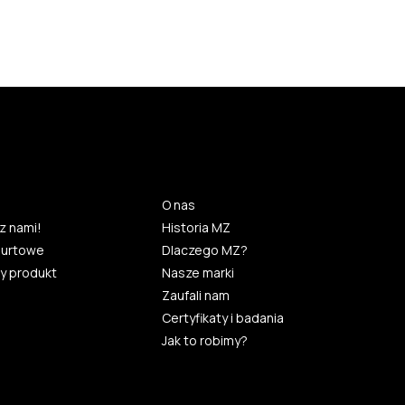
O nas
z nami!
Historia MZ
hurtowe
Dlaczego MZ?
y produkt
Nasze marki
Zaufali nam
Certyfikaty i badania
Jak to robimy?