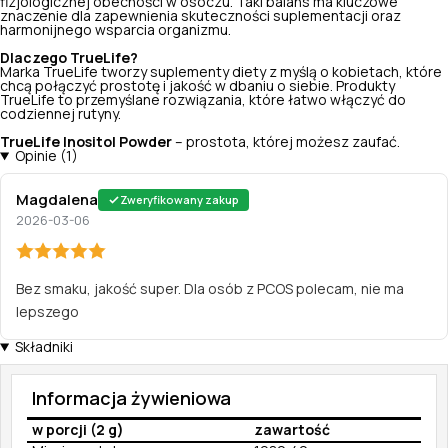
fizjologicznej obecności w osoczu. Taki balans ma kluczowe
znaczenie dla zapewnienia skuteczności suplementacji oraz
harmonijnego wsparcia organizmu.
Dlaczego TrueLife?
Marka TrueLife tworzy suplementy diety z myślą o kobietach, które
chcą połączyć prostotę i jakość w dbaniu o siebie. Produkty
TrueLife to przemyślane rozwiązania, które łatwo włączyć do
codziennej rutyny.
TrueLife Inositol Powder
– prostota, której możesz zaufać.
Opinie (1)
Magdalena
Zweryfikowany zakup
2026-03-06
Bez smaku, jakość super. Dla osób z PCOS polecam, nie ma
lepszego
Składniki
Informacja żywieniowa
w porcji (2 g)
zawartość