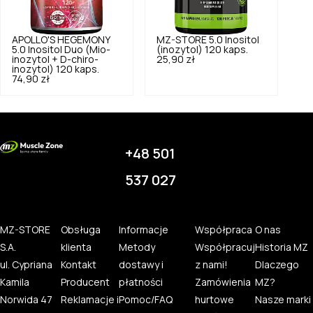
APOLLO'S HEGEMONY
MZ-STORE
5.0
Inositol
5.0
Inositol Duo (Mio-
(inozytol) 120 kaps.
inozytol + D-chiro-
25,90 zł
inozytol) 120 kaps.
74,90 zł
+48 501
537 027
MZ-STORE
Obsługa
Informacje
Współpraca
O nas
S.A.
klienta
Metody
Współpracuj
Historia MZ
ul. Cypriana
Kontakt
dostawy i
z nami!
Dlaczego
Kamila
Producent
płatności
Zamówienia
MZ?
Norwida 47
Reklamacje i
Pomoc/FAQ
hurtowe
Nasze marki