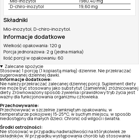
Mio-inozytol
1980,40 mg
D-chiro-inozytol
19,60 mg
Składniki
Mio-inozytol, D-chiro-inozytol.
Informacje dodatkowe
Wielkość opakowania: 120 g
Porcja jednorazowa: 2 g (jedna miarka)
Ilość porcji w opakowaniu: 60
Zalecane spożycie
Stosować 1 porcję (1 kopiastą miarkę) dziennie. Nie przekraczać
sugerowanej dziennej dawki.
Informacje dodatkowe:
Nie należy przekraczać zalecanej dziennej porcji. Suplement diety
nie może być stosowany jako substytut (zamiennik) zróżnicowanej
diety. Zrównoważony sposób żywienia i prawidłowy tryb życia jest
ważny dla funkcjonowania organizmu człowieka.
Przechowywanie:
Przechowywać w szczelnie zamkniętym opakowaniu, w
temperaturze pokojowej 15‑25°C, w suchym miejscu, w sposób
niedostępny dla małych dzieci. Chronić od wilgoci i światła.
Środki ostrożności:
Nie stosować w przypadku nadwrażliwości na którykolwiek ze
składników. W przypadku występowania chorób lub stosowania