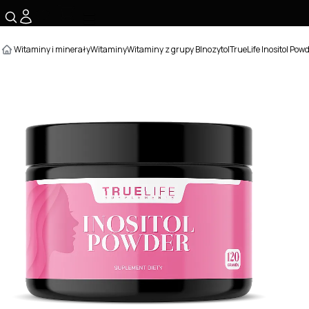
☰
Witaminy i minerały
Witaminy
Witaminy z grupy B
Inozytol
TrueLife Inositol Pow