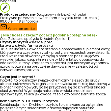
Wegański
Produkt przebadany
Dostępne wyniki niezależnych badań
Efektywne połączenie dwóch form inozytolu (mio- i d-chiro-).
89,00 zł
1,48 zł / porcja
Chcę ten produkt
↓ Nie chcesz czekać? Zobacz podobne dostępne od ręki
Opis
Zalecane spożycie
Składniki
Opinie (1)
Czysty inozytol w każdej porcji
Łatwa w użyciu forma proszku
TrueLife Inositol Powder to starannie opracowany suplement diety,
który zawiera czysty inozytol – prosty, ale wszechstronny składnik.
Produkt został stworzony z myślą o osobach poszukujących
wysokiej jakości uzupełnienia diety, które łatwo dopasować do
codziennej rutyny. Dzięki formie proszku jest niezwykle wygodny w
użyciu i pozwala na precyzyjne dawkowanie w zależności od
indywidualnych potrzeb.
Czym jest inozytol?
Inozytol to organiczny związek chemiczny należący do grupy
alkoholi cukrowych. W organizmie człowieka pełni rolę budulcową w
błonach komórkowych, gdzie przyczynia się do ich integralności i
elastyczności. Występuje naturalnie w wielu produktach
spożywczych, takich jak owoce, fasola czy pełnoziarniste zboża.
Kompleks mio- i D-chiro-inozytolu
Kombinacja mio- i D-chiro-inozytolu to uznawane za optymalne
połączenie tych składników, odpowiadający ich naturalnej