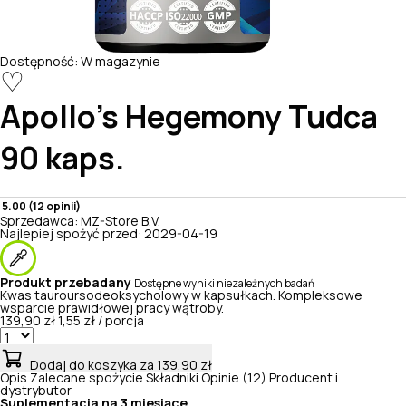
Dostępność:
W magazynie
♡
Apollo's Hegemony
Tudca
90 kaps.
5.00 (12 opinii)
Sprzedawca:
MZ-Store B.V.
Najlepiej spożyć przed:
2029-04-19
Produkt przebadany
Dostępne wyniki niezależnych badań
Kwas tauroursodeoksycholowy w kapsułkach. Kompleksowe
wsparcie prawidłowej pracy wątroby.
139,90 zł
1,55 zł / porcja
Dodaj do koszyka
za 139,90 zł
Opis
Zalecane spożycie
Składniki
Opinie (12)
Producent i
dystrybutor
Suplementacja na 3 miesiące