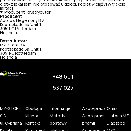
produktów leczniczych skonsultować przyjmowanie suplementu
diety z lekarzem. Nie stosować u dzieci, kobiet w ciąży i w trakcie
laktacji.
Producent i dystrybutor
Producent:
Apollo's Hegemony B.V.
Kootsekade 5a/Unit 1
3051PC Rotterdam
Holandia
Dystrubutor:
MZ-Store B.V.
Kootsekade 5a/Unit 1
3051PC Rotterdam
Holandia
+48 501
537 027
MZ-STORE
Obsługa
Informacje
Współpraca
O nas
S.A.
klienta
Metody
Współpracuj
Historia MZ
ul. Cypriana
Kontakt
dostawy i
z nami!
Dlaczego
Kamila
Producent
płatności
Zamówienia
MZ?