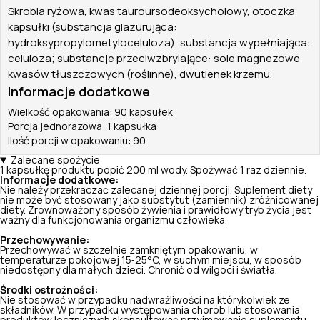
Skrobia ryżowa, kwas tauroursodeoksycholowy, otoczka
kapsułki (substancja glazurująca:
hydroksypropylometyloceluloza), substancja wypełniająca:
celuloza; substancje przeciwzbrylające: sole magnezowe
kwasów tłuszczowych (roślinne), dwutlenek krzemu.
Informacje dodatkowe
Wielkość opakowania: 90 kapsułek
Porcja jednorazowa: 1 kapsułka
Ilość porcji w opakowaniu: 90
Zalecane spożycie
1 kapsułkę produktu popić 200 ml wody. Spożywać 1 raz dziennie.
Informacje dodatkowe:
Nie należy przekraczać zalecanej dziennej porcji. Suplement diety
nie może być stosowany jako substytut (zamiennik) zróżnicowanej
diety. Zrównoważony sposób żywienia i prawidłowy tryb życia jest
ważny dla funkcjonowania organizmu człowieka.
Przechowywanie:
Przechowywać w szczelnie zamkniętym opakowaniu, w
temperaturze pokojowej 15‑25°C, w suchym miejscu, w sposób
niedostępny dla małych dzieci. Chronić od wilgoci i światła.
Środki ostrożności:
Nie stosować w przypadku nadwrażliwości na którykolwiek ze
składników. W przypadku występowania chorób lub stosowania