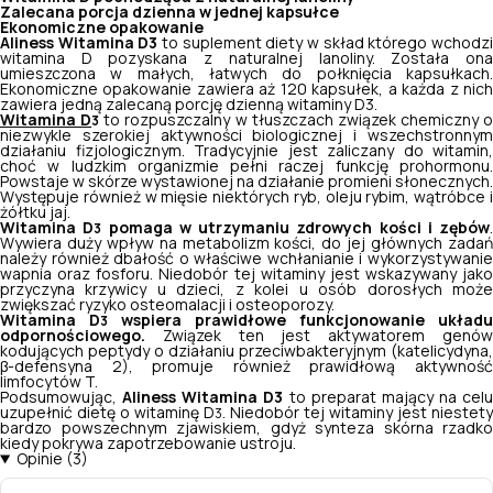
Zalecana porcja dzienna w jednej kapsułce
Ekonomiczne opakowanie
Aliness Witamina D3
to suplement diety w skład którego wchodz
witamina D pozyskana z naturalnej lanoliny. Została ona
umieszczona w małych, łatwych do połknięcia kapsułkach.
Ekonomiczne opakowanie zawiera aż 120 kapsułek, a każda z nich
zawiera jedną zalecaną porcję dzienną witaminy D3.
Witamina D
to rozpuszczalny w tłuszczach związek chemiczny o
3
niezwykle szerokiej aktywności biologicznej i wszechstronnym
działaniu fizjologicznym. Tradycyjnie jest zaliczany do witamin,
choć w ludzkim organizmie pełni raczej funkcję prohormonu.
Powstaje w skórze wystawionej na działanie promieni słonecznych.
Występuje również w mięsie niektórych ryb, oleju rybim, wątróbce i
żółtku jaj.
Witamina D
pomaga w utrzymaniu zdrowych kości i zębów
.
3
Wywiera duży wpływ na metabolizm kości, do jej głównych zadań
należy również dbałość o właściwe wchłanianie i wykorzystywanie
wapnia oraz fosforu. Niedobór tej witaminy jest wskazywany jako
przyczyna krzywicy u dzieci, z kolei u osób dorosłych może
zwiększać ryzyko osteomalacji i osteoporozy.
Witamina D
wspiera prawidłowe funkcjonowanie układu
3
odpornościowego.
Związek ten jest aktywatorem genó
kodujących peptydy o działaniu przeciwbakteryjnym (katelicydyna,
β-defensyna 2), promuje również prawidłową aktywność
limfocytów T.
Podsumowując,
Aliness Witamina D3
to preparat mający na celu
uzupełnić dietę o witaminę D
. Niedobór tej witaminy jest niestety
3
bardzo powszechnym zjawiskiem, gdyż synteza skórna rzadko
kiedy pokrywa zapotrzebowanie ustroju.
Opinie (3)