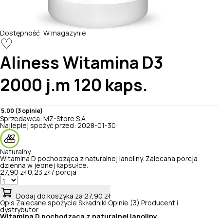
Dostępność:
W magazynie
♡
Aliness
Witamina D3
2000 j.m 120 kaps.
5.00 (3 opinie)
Sprzedawca:
MZ-Store S.A.
Najlepiej spożyć przed:
2028-01-30
Naturalny
Witamina D pochodząca z naturalnej lanoliny. Zalecana porcja
dzienna w jednej kapsułce.
27,90 zł
0,23 zł / porcja
Dodaj do koszyka
za 27,90 zł
Opis
Zalecane spożycie
Składniki
Opinie (3)
Producent i
dystrybutor
Witamina D
pochodząca z naturalnej lanoliny