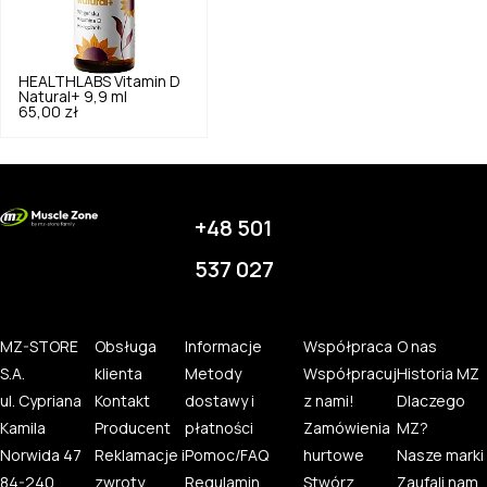
HEALTHLABS
Vitamin D
Natural+ 9,9 ml
65,00 zł
+48 501
537 027
MZ-STORE
Obsługa
Informacje
Współpraca
O nas
S.A.
klienta
Metody
Współpracuj
Historia MZ
ul. Cypriana
Kontakt
dostawy i
z nami!
Dlaczego
Kamila
Producent
płatności
Zamówienia
MZ?
Norwida 47
Reklamacje i
Pomoc/FAQ
hurtowe
Nasze marki
84-240
zwroty
Regulamin
Stwórz
Zaufali nam