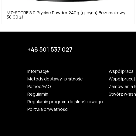
MZ-STORE
5.0
Glycine Powder 240g (glicyna) Bezsmakowy
38,90 zł
+48 501 537 027
Informacje
Współpraca
Metody dostawy i płatności
Współpracuj 
Pomoc/FAQ
Zamówienia 
Regulamin
Stwórz własn
Regulamin programu lojalnościowego
Polityka prywatności