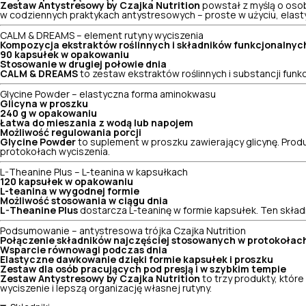
Zestaw Antystresowy by Czajka Nutrition
powstał z myślą o osob
w codziennych praktykach antystresowych – proste w użyciu, elas
CALM & DREAMS – element rutyny wyciszenia
Kompozycja ekstraktów roślinnych i składników funkcjonalnyc
90 kapsułek w opakowaniu
Stosowanie w drugiej połowie dnia
CALM & DREAMS
to zestaw ekstraktów roślinnych i substancji funk
Glycine Powder – elastyczna forma aminokwasu
Glicyna w proszku
240 g w opakowaniu
Łatwa do mieszania z wodą lub napojem
Możliwość regulowania porcji
Glycine Powder
to suplement w proszku zawierający glicynę. Produ
protokołach wyciszenia.
L-Theanine Plus – L-teanina w kapsułkach
120 kapsułek w opakowaniu
L-teanina w wygodnej formie
Możliwość stosowania w ciągu dnia
L-Theanine Plus
dostarcza L-teaninę w formie kapsułek. Ten skład
Podsumowanie – antystresowa trójka Czajka Nutrition
Połączenie składników najczęściej stosowanych w protokołac
Wsparcie równowagi podczas dnia
Elastyczne dawkowanie dzięki formie kapsułek i proszku
Zestaw dla osób pracujących pod presją i w szybkim tempie
Zestaw Antystresowy by Czajka Nutrition
to trzy produkty, któ
wyciszenie i lepszą organizację własnej rutyny.