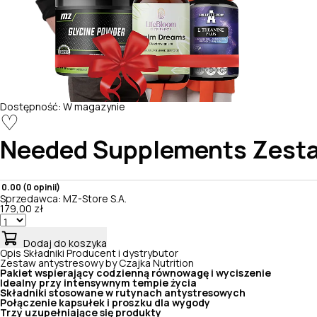
Dostępność:
W magazynie
♡
Needed Supplements
Zesta
0.00 (0 opinii)
Sprzedawca:
MZ-Store S.A.
179,00 zł
Dodaj do koszyka
Opis
Składniki
Producent i dystrybutor
Zestaw antystresowy by Czajka Nutrition
Pakiet wspierający codzienną równowagę i wyciszenie
Idealny przy intensywnym tempie życia
Składniki stosowane w rutynach antystresowych
Połączenie kapsułek i proszku dla wygody
Trzy uzupełniające się produkty