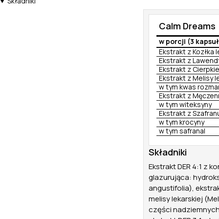
Składniki
Calm Dreams
w porcji (3 kapsuł
Ekstrakt z Kozłka 
Ekstrakt z Lawend
Ekstrakt z Cierpkie
Ekstrakt z Melisy l
w tym kwas rozma
Ekstrakt z Męczenn
w tym witeksyny
Ekstrakt z Szafran
w tym krocyny
w tym safranal
Składniki
Ekstrakt DER 4:1 z ko
glazurująca: hydroks
angustifolia), ekstra
melisy lekarskiej (M
części nadziemnych 