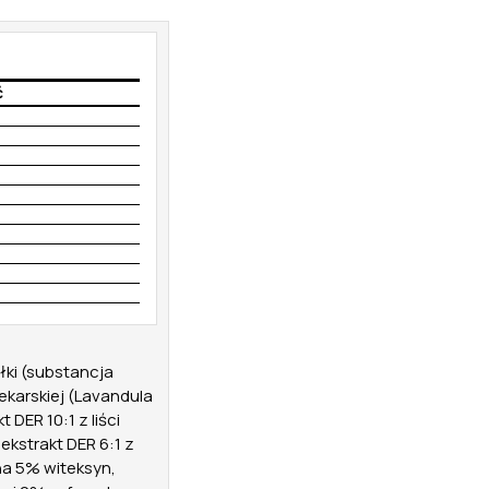
ć
ułki (substancja
ekarskiej (Lavandula
 DER 10:1 z liści
ekstrakt DER 6:1 z
na 5% witeksyn,