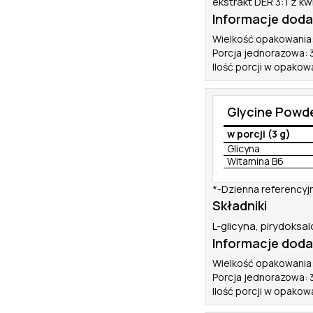
ekstrakt DER 3:1 z k
Informacje dod
Wielkość opakowania
Porcja jednorazowa: 3
Ilość porcji w opakow
Glycine Powde
w porcji (3 g)
Glicyna
Witamina B6
*-Dzienna referencyj
Składniki
L-glicyna, pirydoksa
Informacje dod
Wielkość opakowania
Porcja jednorazowa: 3
Ilość porcji w opakow