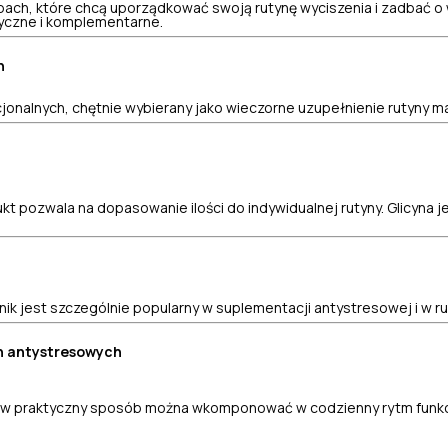
ach, które chcą uporządkować swoją rutynę wyciszenia i zadbać o 
tyczne i komplementarne.
h
cjonalnych, chętnie wybierany jako wieczorne uzupełnienie rutyny m
kt pozwala na dopasowanie ilości do indywidualnej rutyny. Glicyna
nik jest szczególnie popularny w suplementacji antystresowej i w 
h antystresowych
re w praktyczny sposób można wkomponować w codzienny rytm funkcj