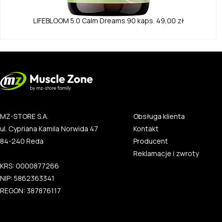
LIFEBLOOM
5.0
Calm Dreams 90 kaps.
49,00 zł
MZ-STORE S.A.
Obsługa klienta
ul. Cypriana Kamila Norwida 47
Kontakt
84-240 Reda
Producent
Reklamacje i zwroty
KRS: 0000877266
NIP: 5862363341
REGON: 387876117