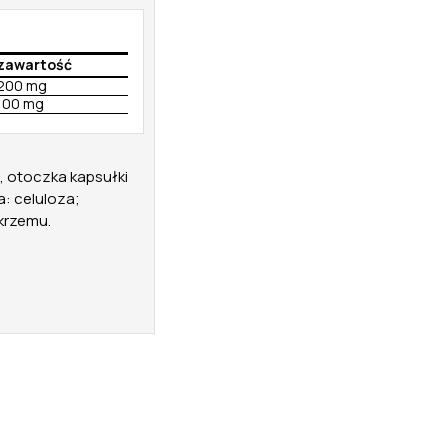
zawartość
200 mg
100 mg
ol, otoczka kapsułki
: celuloza;
krzemu.