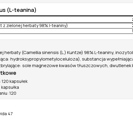
us (L-teanina)
t z zielonej herbaty 98% l-teaniny)
onej herbaty (Camellia sinensis (L.) Kuntze) 98% L-teaniny, inozyt
jąca: hydroksypropylometyloceluloza), substancja wypełniająca
zbrylające: sole magnezowe kwasów tłuszczowych, dwutlenek 
atkowe
 120 kapsułek
1 kapsułka
aniu: 120
wida 47