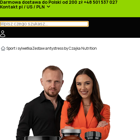
Darmowa dostawa do Polski od 200 zł
+48 501 537 027
Kontakt
pl / US / PLN
Kategorie
Producenci
Nowości
Promocje
Sport i sylwetka
Zestaw antystress by Czajka Nutrition