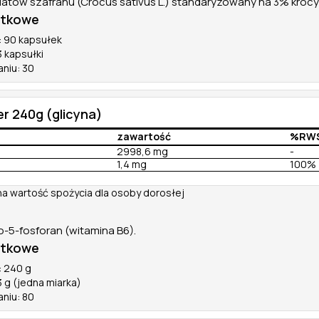
wiatów szafranu (Crocus sativus L.) standaryzowany na 3% krocyn
atkowe
: 90 kapsułek
 kapsułki
aniu: 30
r 240g (glicyna)
zawartość
%RW
2998,6 mg
-
1,4 mg
100%
na wartość spożycia dla osoby dorosłej
lo-5-fosforan (witamina B6).
atkowe
: 240 g
 g (jedna miarka)
aniu: 80