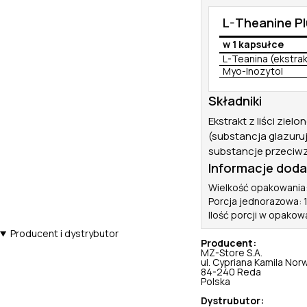
L-Theanine Pl
w 1 kapsułce
L-Teanina (ekstrak
Myo-Inozytol
Składniki
Ekstrakt z liści ziel
(substancja glazuru
substancje przeciw
Informacje dod
Wielkość opakowania:
Porcja jednorazowa: 
Ilość porcji w opakow
Producent i dystrybutor
Producent:
MZ-Store S.A.
ul. Cypriana Kamila Nor
84-240 Reda
Polska
Dystrubutor: