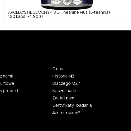
APOLLO'S HEGEMONY
4.8
L-Theanine Plus (L-teanina)
120 kaps.
74,90 zł
O nas
z nami!
Historia MZ
hurtowe
Dlaczego MZ?
y produkt
Nasze marki
Zaufali nam
Certyfikaty i badania
Jak to robimy?