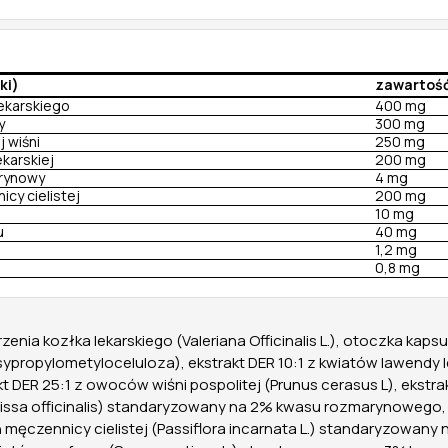
ki)
zawartoś
lekarskiego
400 mg
y
300 mg
j wiśni
250 mg
ekarskiej
200 mg
rynowy
4 mg
icy cielistej
200 mg
10 mg
u
40 mg
1,2 mg
0,8 mg
rzenia kozłka lekarskiego (Valeriana Officinalis L.), otoczka kaps
ypropylometyloceluloza), ekstrakt DER 10:1 z kwiatów lawendy l
kt DER 25:1 z owoców wiśni pospolitej (Prunus cerasus L), ekstrakt
elissa officinalis) standaryzowany na 2% kwasu rozmarynowego, 
męczennicy cielistej (Passiflora incarnata L.) standaryzowany 