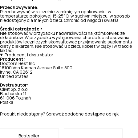
Przechowywanie:
Przechowywać w szczelnie zamkniętym opakowaniu, w
temperaturze pokojowej 15‑25°C, w suchym miejscu, w sposób
niedostępny dla małych dzieci. Chronić od wilgoci i światła.
Środki ostrożności:
Nie stosować w przypadku nadwrażliwości na którykolwiek ze
składników. W przypadku występowania chorób lub stosowania
produktów leczniczych skonsultować przyjmowanie suplementu
diety z lekarzem. Nie stosować u dzieci, kobiet w ciąży i w trakcie
laktacji.
Producent i dystrybutor
Producent:
Doctor's Best Inc.
18100 Von Karman Avenue Suite 800
Irvine, CA 92612
United States
Dystrubutor:
Olivit Sp. z o.o.
Blacharska 11
61-006 Poznań
Polska
Produkt niedostępny? Sprawdź podobne dostępne od ręki
Bestseller