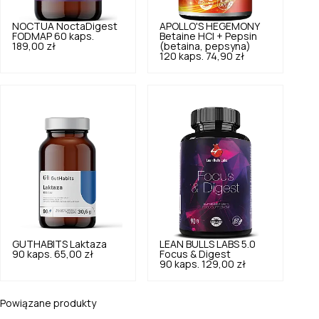
NOCTUA
NoctaDigest
APOLLO'S HEGEMONY
FODMAP 60 kaps.
Betaine HCl + Pepsin
189,00 zł
(betaina, pepsyna)
120 kaps.
74,90 zł
GUTHABITS
Laktaza
LEAN BULLS LABS
5.0
90 kaps.
65,00 zł
Focus & Digest
90 kaps.
129,00 zł
Powiązane produkty