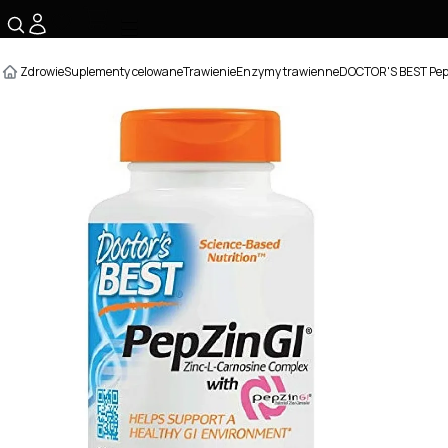
☰
Zdrowie
Suplementy celowane
Trawienie
Enzymy trawienne
DOCTOR'S BEST PepZ