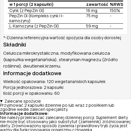
w 1 porcji (2 kapsułki)
zawartość
%RWS
Cynk (z PepZin Gl)
16 mg
150%
PepZin Gl (Kompleks cynk I l-
75 mg
-
karnozyny)
L-Karnozyna (z PepZin Gl)
59 mg
-
*-Dzienna referencyjna wartość spożycia dla osoby dorosłej
Składniki
Celuloza mikrokrystaliczna, modyfikowana celuloza
(kapsułka wegetariańska), stearynian magnezu (źródło
roślinne), dwutlenek krzemu.
Informacje dodatkowe
Wielkość opakowania: 120 wegetariańskich kapsułek
Porcja jednorazowa: 2 kapsułki
Ilość porcji w opakowaniu: 60
Zalecane spożycie
Przyjmować 2 kapsułki dziennie po lub wraz z posiłkiem lub
zgodnie wedle zaleceń specjalisty.
Informacje dodatkowe:
Nie należy przekraczać zalecanej dziennej porcji. Suplement diety
nie może być stosowany jako substytut (zamiennik) zróżnicowanej
diety. Zrównoważony sposób żywienia i prawidłowy tryb życia jest
ważny dla funkcjonowania organizmu człowieka.