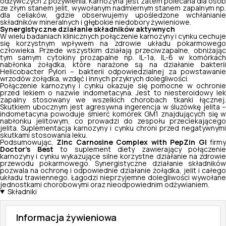
odżywczych z pożywienia. Karnozyna jest zatem polecana dla osób
ze złym stanem jelit, wywołanym nadmiernym stanem zapalnym np.
dla celiaków, gdzie obserwujemy upośledzone wchłanianie
składników mineralnych i głębokie niedobory żywieniowe.
Synergistyczne działanie składników aktywnych
W wielu badaniach klinicznych połączenie karnozyny i cynku cechuje
się korzystnym wpływem na zdrowie układu pokarmowego
człowieka. Przede wszystkim działają przeciwzapalne, obniżając
tym samym cytokiny prozapalne np. IL-1a, IL-6 w komórkach
nabłonka żołądka, które narażone są na działanie bakterii
Helicobacter Pylori
– bakterii odpowiedzialnej za powstawanie
wrzodów żołądka, wzdęć i innych przykrych dolegliwości.
Połączenie karnozyny i cynku okazuje się pomocne w ochronie
przed lekiem o nazwie indometacyna. Jest to niesteroidowy lek
zapalny stosowany we wszelkich chorobach tkanki łącznej.
Skutkiem ubocznym jest agresywna ingerencja w śluzówkę jelita –
indometacyna powoduje śmierć komórek GM1 znajdujących się w
nabłonku jelitowym, co prowadzi do zespołu przeciekającego
jelita. Suplementacja karnozyny i cynku chroni przed negatywnymi
skutkami stosowania leku.
Podsumowując,
Zinc Carnosine Complex with PepZin GI
firm
Doctor’s Best
to suplement diety zawierający połączenie
karnozyny i cynku wykazujące silne korzystne działanie na zdrowie
przewodu pokarmowego. Synergistyczne działanie składników
pozwala na ochronę i odpowiednie działanie żołądka, jelit i całego
układu trawiennego. Łagodzi nieprzyjemne dolegliwości wywołane
jednostkami chorobowymi oraz nieodpowiednim odżywianiem.
Składniki
Informacja żywieniowa