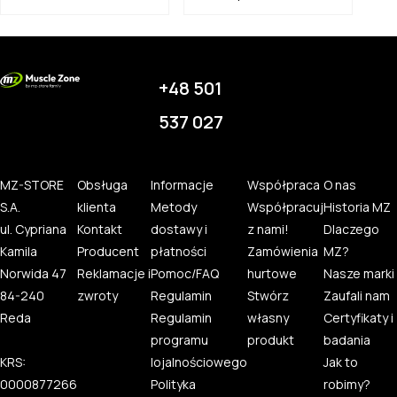
+48 501
537 027
MZ-STORE
Obsługa
Informacje
Współpraca
O nas
S.A.
klienta
Metody
Współpracuj
Historia MZ
ul. Cypriana
Kontakt
dostawy i
z nami!
Dlaczego
Kamila
Producent
płatności
Zamówienia
MZ?
Norwida 47
Reklamacje i
Pomoc/FAQ
hurtowe
Nasze marki
84-240
zwroty
Regulamin
Stwórz
Zaufali nam
Reda
Regulamin
własny
Certyfikaty i
programu
produkt
badania
KRS:
lojalnościowego
Jak to
0000877266
Polityka
robimy?