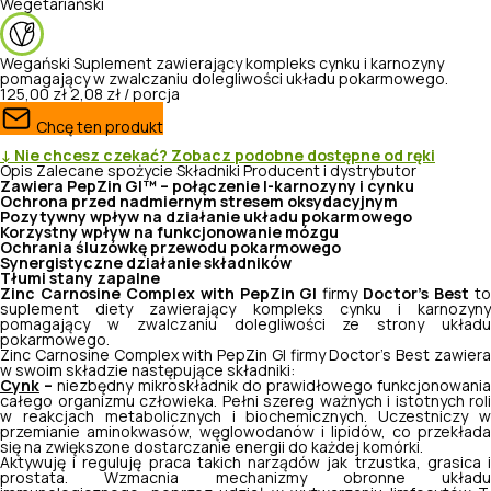
Wegetariański
Wegański
Suplement zawierający kompleks cynku i karnozyny
pomagający w zwalczaniu dolegliwości układu pokarmowego.
125,00 zł
2,08 zł / porcja
Chcę ten produkt
↓ Nie chcesz czekać? Zobacz podobne dostępne od ręki
Opis
Zalecane spożycie
Składniki
Producent i dystrybutor
Zawiera PepZin GI™ – połączenie l-karnozyny i cynku
Ochrona przed nadmiernym stresem oksydacyjnym
Pozytywny wpływ na działanie układu pokarmowego
Korzystny wpływ na funkcjonowanie mózgu
Ochrania śluzówkę przewodu pokarmowego
Synergistyczne działanie składników
Tłumi stany zapalne
Zinc Carnosine Complex with PepZin GI
firmy
Doctor’s Best
t
suplement diety zawierający kompleks cynku i karnozyny
pomagający w zwalczaniu dolegliwości ze strony układu
pokarmowego.
Zinc Carnosine Complex with PepZin GI firmy Doctor’s Best zawiera
w swoim składzie następujące składniki:
Cynk
–
niezbędny mikroskładnik do prawidłowego funkcjonowani
całego organizmu człowieka. Pełni szereg ważnych i istotnych roli
w reakcjach metabolicznych i biochemicznych. Uczestniczy w
przemianie aminokwasów, węglowodanów i lipidów, co przekłada
się na zwiększone dostarczanie energii do każdej komórki.
Aktywuję i reguluję praca takich narządów jak trzustka, grasica i
prostata. Wzmacnia mechanizmy obronne układu