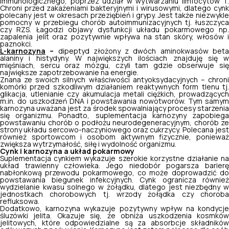
immunologicznego, poprzez udział w wytwarzaniu limfocytów T.
Chroni przed zakażeniami bakteryjnymi i wirusowymi, dlatego cynk
polecany jest w okresach przeziębień i grypy. Jest także niezwykle
pomocny w przebiegu chorób autoimmunizacyjnych tj. łuszczyca
czy RZS. Łagodzi objawy dysfunkcji układu pokarmowego np.
zapalenia jelit oraz pozytywnie wpływa na stan skóry, włosów i
paznokci.
L-karnozyna
–
dipeptyd złożony z dwóch aminokwasów bet
alaniny i histydyny. W największych ilościach znajduję się w
mięśniach, sercu oraz mózgu, czyli tam gdzie obserwuje się
największe zapotrzebowanie na energie.
Znana ze swoich silnych właściwości antyoksydacyjnych – chroni
komórki przed szkodliwym działaniem reaktywnych form tlenu tj.
glikacja, utlenianie czy akumulacja metali ciężkich, prowadzących
m.in. do uszkodzeń DNA i powstawania nowotworów. Tym samym
karnozyna uważana jest za środek spowalniający procesy starzenia
się organizmu. Ponadto, suplementacja karnozyny zapobiega
powstawaniu chorób o podłożu neurodegeneracyjnym, chorób ze
strony układu sercowo-naczyniowego oraz cukrzycy. Polecana jest
również sportowcom i osobom aktywnym fizycznie, ponieważ
zwiększa wytrzymałość, siłę i wydolność organizmu.
Cynk i karnozyna a układ pokarmowy
Suplementacja cynkiem wykazuje szerokie korzystne działanie na
układ trawienny człowieka. Jego niedobór pogarsza barierę
nabłonkową przewodu pokarmowego, co może doprowadzić do
powstawania biegunek infekcyjnych. Cynk ogranicza również
wydzielanie kwasu solnego w żołądku, dlatego jest niezbędny w
jednostkach chorobowych tj. wrzody żołądka czy choroba
refluksowa.
Dodatkowo, karnozyna wykazuje pozytywny wpływ na kondycje
śluzówki jelita. Okazuje się, że obniża uszkodzenia kosmków
jelitowych, które odpowiedzialne są za absorbcje składników