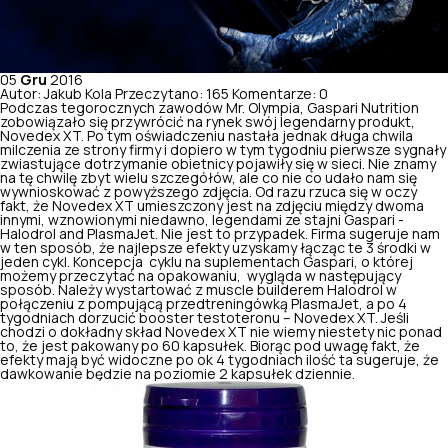
05
Gru
2016
Autor: Jakub Kola
Przeczytano: 165
Komentarze: 0
Podczas tegorocznych zawodów Mr. Olympia,
Gaspari Nutrition
zobowiązało się przywrócić na rynek swój legendarny produkt,
Novedex XT
. Po tym oświadczeniu nastała jednak długa chwila
milczenia ze strony firmy i dopiero w tym tygodniu pierwsze sygnały
zwiastujące dotrzymanie obietnicy pojawiły się w sieci. Nie znamy
na tę chwilę zbyt wielu szczegółów, ale co nie co udało nam się
wywnioskować z powyższego zdjęcia. Od razu rzuca się w oczy
fakt, że
Novedex XT
umieszczony jest na zdjęciu między dwoma
innymi, wznowionymi niedawno, legendami ze stajni
Gaspari
-
Halodrol
and
PlasmaJet
. Nie jest to przypadek. Firma sugeruje nam
w ten sposób, że najlepsze efekty uzyskamy łącząc te 3 środki w
jeden cykl. Koncepcja cyklu na
suplementach
Gaspari
, o której
możemy przeczytać na opakowaniu, wygląda w następujący
sposób. Należy wystartować z
muscle
builderem
Halodrol
w
połączeniu z pompującą
przedtreningówką
PlasmaJet
, a po 4
tygodniach dorzucić
booster testoteronu
–
Novedex XT
. Jeśli
chodzi o dokładny skład
Novedex XT
nie wiemy niestety nic ponad
to, że jest pakowany po 60 kapsułek. Biorąc pod uwagę fakt, że
efekty mają być widoczne po ok 4 tygodniach ilość ta sugeruje, że
dawkowanie będzie na poziomie 2 kapsułek dziennie.