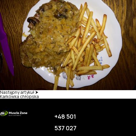
Następny artykuł ⮞
Karkówka chłopska
+48 501
537 027