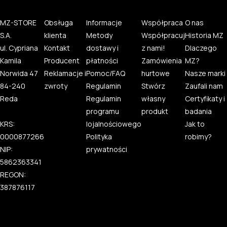
MZ-STORE
Obsługa
Informacje
Współpraca
O nas
S.A.
klienta
Metody
Współpracuj
Historia MZ
ul. Cypriana
Kontakt
dostawy i
z nami!
Dlaczego
Kamila
Producent
płatności
Zamówienia
MZ?
Norwida 47
Reklamacje i
Pomoc/FAQ
hurtowe
Nasze marki
84-240
zwroty
Regulamin
Stwórz
Zaufali nam
Reda
Regulamin
własny
Certyfikaty i
programu
produkt
badania
KRS:
lojalnościowego
Jak to
0000877266
Polityka
robimy?
NIP:
prywatności
5862363341
REGON:
387876117