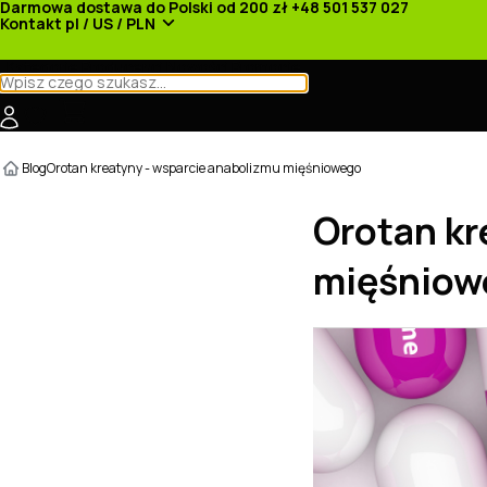
Darmowa dostawa do Polski od 200 zł
+48 501 537 027
Kontakt
pl / US / PLN
Kategorie
Producenci
Nowości
Promocje
Blog
Orotan kreatyny - wsparcie anabolizmu mięśniowego
Orotan kr
mięśniow