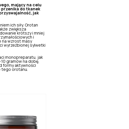
wego, mający na celu
 przenika do tkanek
rzyswajalność, jak
iem ich siły.
Orotan
także zwiększa
dowanie krótszy i mniej
trzymałościowych i
e na
wzrost masy
i wyrzeźbionej sylwetki
aci monopreparatu, jak
5-10 gramów na dobę,
od formy aktywności
e tego orotanu.