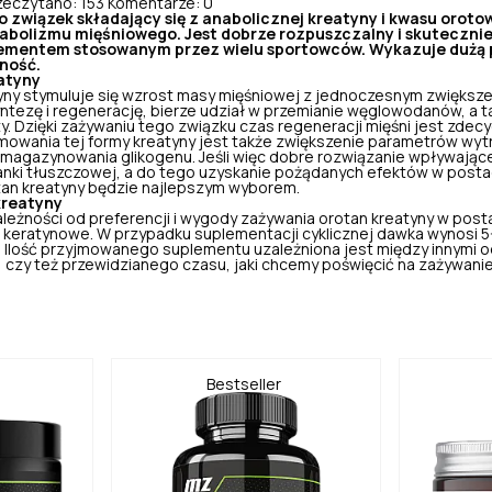
zeczytano: 153
Komentarze: 0
o związek składający się z anabolicznej kreatyny i kwasu oroto
abolizmu mięśniowego. Jest dobrze rozpuszczalny i skutecznie
lementem stosowanym przez wielu sportowców. Wykazuje dużą p
lność.
atyny
ny stymuluje się wzrost masy mięśniowej z jednoczesnym zwiększen
ntezę i regenerację
, bierze udział w przemianie węglowodanów, a 
. Dzięki zażywaniu tego związku czas regeneracji mięśni jest zdecy
jmowania tej formy kreatyny jest także zwiększenie parametrów wy
agazynowania glikogenu. Jeśli więc dobre rozwiązanie wpływając
anki tłuszczowej, a do tego uzyskanie pożądanych efektów w postac
rotan kreatyny będzie najlepszym wyborem.
kreatyny
eżności od preferencji i wygody zażywania orotan kreatyny w post
 keratynowe.
W przypadku suplementacji cyklicznej dawka wynosi 
i. Ilość przyjmowanego suplementu uzależniona jest między innymi 
a, czy też przewidzianego czasu, jaki chcemy poświęcić na zażywani
Bestseller