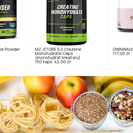
ne Powder
MZ-STORE
5.0
Creatine
OWNWAI
K
Monohydrate Caps
117,00 zł
(monohydrat kreatyny)
150 kaps.
42,00 zł