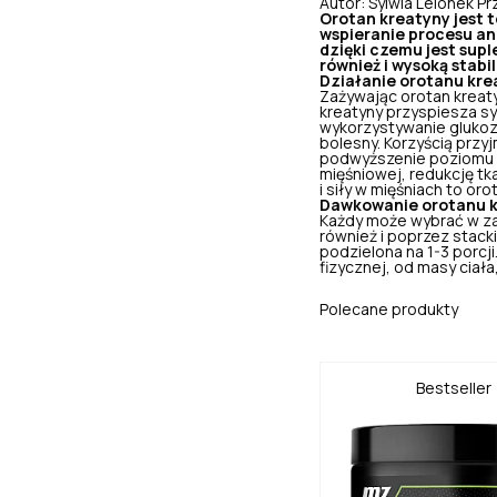
Autor: Sylwia Lelonek
Pr
Orotan kreatyny jest t
wspieranie procesu an
dzięki czemu jest sup
również i wysoką stabi
Działanie orotanu kre
Zażywając orotan kreaty
kreatyny przyspiesza sy
wykorzystywanie glukozy
bolesny. Korzyścią przy
podwyższenie poziomu m
mięśniowej,
redukcję tk
i siły w mięśniach to o
Dawkowanie orotanu 
Każdy może wybrać w zal
również i poprzez
stacki
podzielona na 1-3 porcj
fizycznej, od masy ciał
Polecane produkty
Bestseller