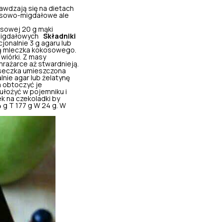
rawdzają się na dietach
osowo-migdałowe ale
osowej 20 g mąki
w migdałowych
Składniki
jonalnie 3 g agaru lub
ią mleczka kokosowego.
wiórki. Z masy
mrażarce aż stwardnieją.
iseczka umieszczona
nie agar lub żelatynę
a obtoczyć je
ułożyć w pojemniku i
k na czekoladki by
 g T 177 g W 24 g. W