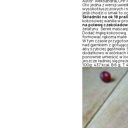
Autor: AleksandraLCHF
Oto jedna z wersji uwiel
wysokotłuszczowych
i
jeśli chodzi o smak to 
Składniki na ok 18 pral
kokosowej wanilia w pr
na polewę czekoladow
żelatyny Serek mascarp
Dodać mąkę kokosową, wa
formować rękoma małe ku
W tym czasie przygotow
nad garnkiem z gotującą
aby szybciej gęstniała.
dodatkowo w wiórkach lu
ponownie umieścić w lod
jeszcze ładniej się pre
100g: 437 kcal, B 6 g, T 