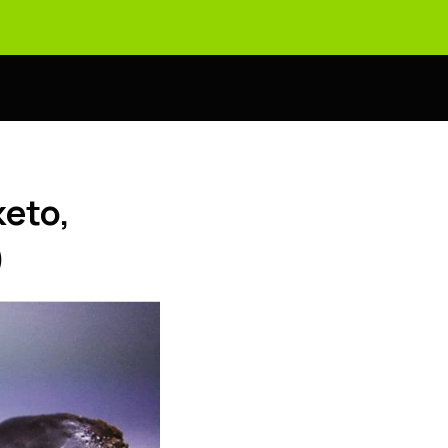
eto,
)