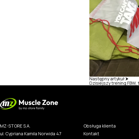
Następny artykuł ⮞
Dzisiejszy trening FBW,
MZ-STORE S.A.
Obsługa klienta
ul. Cypriana Kamila Norwida 47
Kontakt