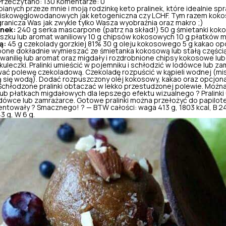
Przeczytano: 130
Komentarze: 0
bianych przeze mnie i moją rodzinkę keto pralinek, które idealnie sp
niskowęglowodanowych
jak ketogeniczna czy
LCHF
. Tym razem kok
ogranicza Was jak zwykle tylko Wasza wyobraźnia oraz makro ;)
inek:
240 g serka mascarpone (patrz na skład!) 50 g śmietanki kok
oszku lub aromat waniliowy 10 g chipsów kokosowych 10 g płatkó
ą:
45 g czekolady gorzkiej 81% 30 g
oleju kokosowego
5 g kakao opc
one dokładnie wymieszać ze śmietanka kokosową lub stałą częśc
nilię lub aromat oraz migdały i rozdrobnione chipsy kokosowe lub 
leczki. Pralinki umieścić w pojemniku i schłodzić w lodówce lub za
ać polewę czekoladową. Czekoladę rozpuścić w kąpieli wodnej (m
 się wodą). Dodać rozpuszczony olej kokosowy, kakao oraz opcjonal
 Schłodzone pralinki obtaczać w lekko przestudzonej polewie. Możn
b płatkach migdałowych dla lepszego efektu wizualnego ? Pralinki 
ówce lub zamrażarce. Gotowe pralinki można przełożyć do papilote
zentowały ? Smacznego! ? — BTW całości: waga 413 g, 1803 kcal, B 24
43 g, W 6 g.