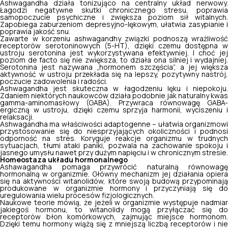
Ashwagandha działa tonizująco na centralny układ nerwowy.
Łagodzi negatywne skutki chronicznego stresu, poprawia
samopoczucie psychiczne i zwiększa poziom sił witalnych.
Zapobiega zaburzeniom depresyjno-lękowym, ułatwia zasypianie i
poprawia jakość snu.
Zawarte w korzeniu ashwagandhy związki podnoszą wrażliwość
receptorów serotoninowych (5-HT), dzięki czemu dostępna w
ustroju serotonina jest wykorzystywana efektywniej. I choć jej
poziom de facto się nie zwiększa, to działa ona silniej i wydajniej.
Serotonina jest nazywana „hormonem szczęścia”, a jej większa
aktywność w ustroju przekłada się na lepszy, pozytywny nastrój,
poczucie zadowolenia i radości.
Ashwagandha jest skuteczna w łagodzeniu lęku i niepokoju.
Zdaniem niektórych naukowców działa podobnie jak naturalny kwas
gamma-aminomasłowy (GABA). Przywraca równowagę GABA-
ergiczną w ustroju, dzięki czemu sprzyja harmonii, wyciszeniu i
relaksacji.
Ashwagandha ma właściwości adaptogenne – ułatwia organizmowi
przystosowanie się do niesprzyjających okoliczności i podnosi
odporność na stres. Koryguje reakcje organizmu w trudnych
sytuacjach, tłumi ataki paniki, pozwala na zachowanie spokoju i
jasnego umysłu nawet przy dużym napięciu i w chronicznym stresie.
Homeostaza układu hormonalnego
Ashawagandha pomaga przywrócić naturalną równowagę
hormonalną w organizmie. Główny mechanizm jej działania opiera
się na aktywności witanolidów, które swoją budową przypominają
produkowane w organizmie hormony i przyczyniają się do
uregulowania wielu procesów fizjologicznych.
Naukowe teorie mówią, że jeżeli w organizmie występuje nadmiar
jakiegoś hormonu, to witanolidy mogą przyłączać się do
receptorów błon komórkowych, zajmując miejsce hormonom.
Dzięki temu hormony wiążą się z mniejszą liczbą receptorów i nie