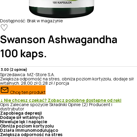
Dostępność:
Brak w magazynie
♡
Swanson
Ashwagandha
100 kaps.
3.00 (2 opinie)
Sprzedawca:
MZ-Store S.A.
Zwiększa odporność na stres, obniża poziom kortyzolu, dodaje sił
witalnych.
28,00 zł
0,28 zł / porcja
Chcę ten produkt
↓ Nie chcesz czekać? Zobacz podobne dostępne od ręki
Opis
Zalecane spożycie
Składniki
Opinie (2)
Producent i
dystrybutor
Zapobiega depresji
Dodaje sił witalnych
Niweluje lęk i napięcie
Obniża poziom kortyzolu
Działa immunomodulująco
Zwiększa odporność na stres