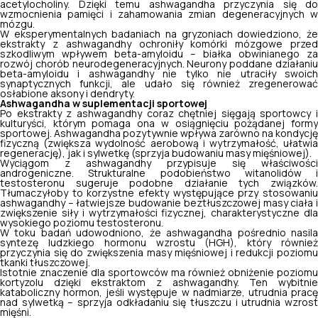
acetylocholiny. Dzięki temu ashwagandha przyczynia się do
wzmocnienia pamięci i zahamowania zmian degeneracyjnych w
mózgu.
W eksperymentalnych badaniach na gryzoniach dowiedziono, że
ekstrakty z ashwagandhy ochroniły komórki mózgowe przed
szkodliwym wpływem beta-amyloidu – białka obwinianego za
rozwój chorób neurodegeneracyjnych. Neurony poddane działaniu
beta-amyloidu i ashwagandhy nie tylko nie utraciły swoich
synaptycznych funkcji, ale udało się również zregenerować
osłabione aksony i dendryty.
Ashwagandha w suplementacji sportowej
Po ekstrakty z ashwagandhy coraz chętniej sięgają sportowcy i
kulturyści, którym pomaga ona w osiągnięciu pożądanej formy
sportowej. Ashwagandha pozytywnie wpływa zarówno na kondycję
fizyczną (zwiększa wydolność aerobową i wytrzymałość, ułatwia
regenerację), jak i sylwetkę (sprzyja budowaniu masy mięśniowej).
Wyciągom z ashwagandhy przypisuje się właściwości
androgeniczne. Strukturalne podobieństwo witanolidów i
testosteronu sugeruje podobne działanie tych związków.
Tłumaczyłoby to korzystne efekty występujące przy stosowaniu
ashwagandhy – łatwiejsze budowanie beztłuszczowej masy ciała i
zwiększenie siły i wytrzymałości fizycznej, charakterystyczne dla
wysokiego poziomu testosteronu.
W toku badań udowodniono, że ashwagandha pośrednio nasila
syntezę ludzkiego hormonu wzrostu (HGH), który również
przyczynia się do zwiększenia masy mięśniowej i redukcji poziomu
tkanki tłuszczowej.
Istotnie znaczenie dla sportowców ma również obniżenie poziomu
kortyzolu dzięki ekstraktom z ashwagandhy. Ten wybitnie
kataboliczny hormon, jeśli występuje w nadmiarze, utrudnia pracę
nad sylwetką – sprzyja odkładaniu się tłuszczu i utrudnia wzrost
mięśni.