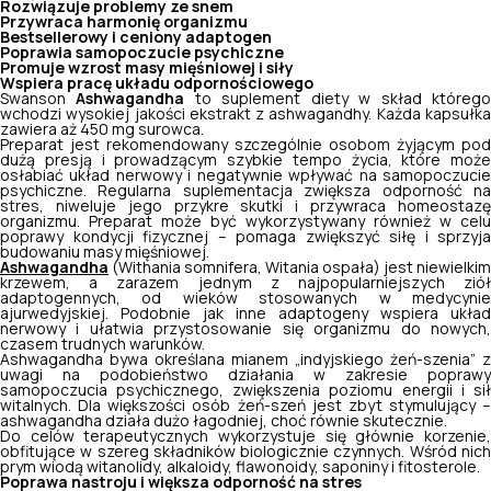
Rozwiązuje problemy ze snem
Przywraca harmonię organizmu
Bestsellerowy i ceniony adaptogen
Poprawia samopoczucie psychiczne
Promuje wzrost masy mięśniowej i siły
Wspiera pracę układu odpornościowego
Swanson
Ashwagandha
to suplement diety w skład któreg
wchodzi wysokiej jakości ekstrakt z ashwagandhy. Każda kapsułka
zawiera aż 450 mg surowca.
Preparat jest rekomendowany szczególnie osobom żyjącym pod
dużą presją i prowadzącym szybkie tempo życia, które może
osłabiać układ nerwowy i negatywnie wpływać na samopoczucie
psychiczne. Regularna suplementacja zwiększa odporność na
stres, niweluje jego przykre skutki i przywraca homeostazę
organizmu. Preparat może być wykorzystywany również w celu
poprawy kondycji fizycznej – pomaga zwiększyć siłę i sprzyja
budowaniu masy mięśniowej.
Ashwagandha
(Withania somnifera, Witania ospała) jest niewielkim
krzewem, a zarazem jednym z najpopularniejszych ziół
adaptogennych, od wieków stosowanych w medycynie
ajurwedyjskiej. Podobnie jak inne adaptogeny wspiera układ
nerwowy i ułatwia przystosowanie się organizmu do nowych,
czasem trudnych warunków.
Ashwagandha bywa określana mianem „indyjskiego żeń-szenia” z
uwagi na podobieństwo działania w zakresie poprawy
samopoczucia psychicznego, zwiększenia poziomu energii i sił
witalnych. Dla większości osób żeń-szeń jest zbyt stymulujący –
ashwagandha działa dużo łagodniej, choć równie skutecznie.
Do celów terapeutycznych wykorzystuje się głównie korzenie,
obfitujące w szereg składników biologicznie czynnych. Wśród nich
prym wiodą witanolidy, alkaloidy, flawonoidy, saponiny i fitosterole.
Poprawa nastroju i większa odporność na stres