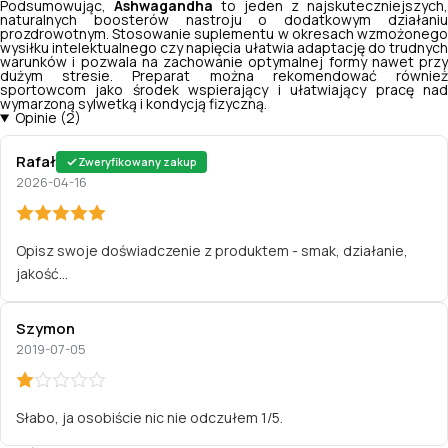
Podsumowując,
Ashwagandha
to jeden z najskuteczniejszych,
naturalnych boosterów nastroju o dodatkowym działaniu
prozdrowotnym. Stosowanie suplementu w okresach wzmożonego
wysiłku intelektualnego czy napięcia ułatwia adaptację do trudnych
warunków i pozwala na zachowanie optymalnej formy nawet przy
dużym stresie. Preparat można rekomendować również
sportowcom jako środek wspierający i ułatwiający pracę nad
wymarzoną sylwetką i kondycją fizyczną.
Opinie (2)
Rafał
Zweryfikowany zakup
2026-04-16
Opisz swoje doświadczenie z produktem - smak, działanie,
jakość...
Szymon
2019-07-05
Słabo, ja osobiście nic nie odczułem 1/5.