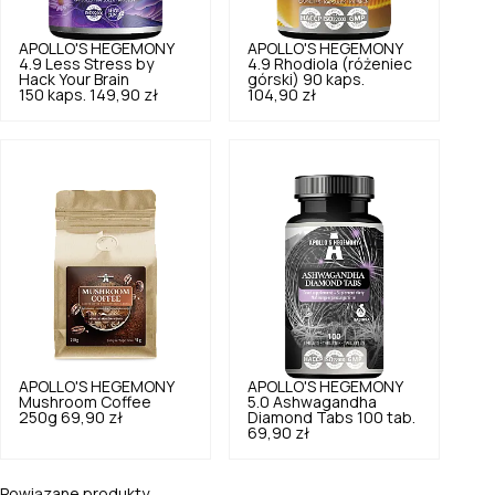
APOLLO'S HEGEMONY
APOLLO'S HEGEMONY
4.9
Less Stress by
4.9
Rhodiola (różeniec
Hack Your Brain
górski) 90 kaps.
150 kaps.
149,90 zł
104,90 zł
APOLLO'S HEGEMONY
APOLLO'S HEGEMONY
Mushroom Coffee
5.0
Ashwagandha
250g
69,90 zł
Diamond Tabs 100 tab.
69,90 zł
Powiązane produkty