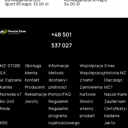
Ashwagandha 600
Ashwagandha 90 kaps.
Sport 60 kaps.
33,00 zł
34,00 zł
+48 501
537 027
MZ-STORE
Obsługa
Informacje
Współpraca
O nas
S.A.
klienta
Metody
Współpracuj
Historia MZ
ul. Cypriana
Kontakt
dostawy i
z nami!
Dlaczego
Kamila
Producent
płatności
Zamówienia
MZ?
Norwida 47
Reklamacje i
Pomoc/FAQ
hurtowe
Nasze marki
84-240
zwroty
Regulamin
Stwórz
Zaufali nam
Reda
Regulamin
własny
Certyfikaty i
programu
produkt
badania
KRS:
lojalnościowego
Jak to