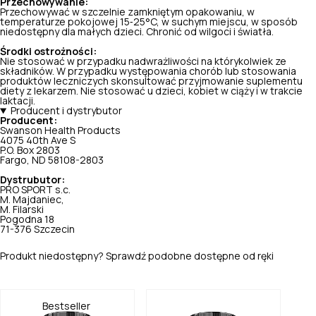
Przechowywanie:
Przechowywać w szczelnie zamkniętym opakowaniu, w
temperaturze pokojowej 15‑25°C, w suchym miejscu, w sposób
niedostępny dla małych dzieci. Chronić od wilgoci i światła.
Środki ostrożności:
Nie stosować w przypadku nadwrażliwości na którykolwiek ze
składników. W przypadku występowania chorób lub stosowania
produktów leczniczych skonsultować przyjmowanie suplementu
diety z lekarzem. Nie stosować u dzieci, kobiet w ciąży i w trakcie
laktacji.
Producent i dystrybutor
Producent:
Swanson Health Products
4075 40th Ave S
P.O. Box 2803
Fargo, ND 58108-2803
Dystrubutor:
PRO SPORT s.c.
M. Majdaniec,
M. Filarski
Pogodna 18
71-376 Szczecin
Produkt niedostępny? Sprawdź podobne dostępne od ręki
Bestseller