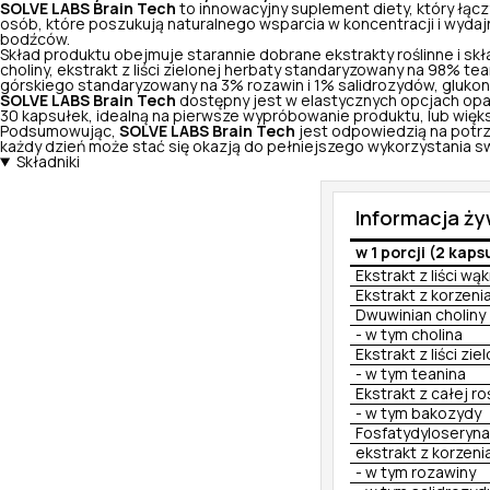
SOLVE LABS Brain Tech
to innowacyjny suplement diety, który łąc
osób, które poszukują naturalnego wsparcia w koncentracji i wydaj
bodźców.
Skład produktu obejmuje starannie dobrane ekstrakty roślinne i skład
choliny, ekstrakt z liści zielonej herbaty standaryzowany na 98% t
górskiego standaryzowany na 3% rozawin i 1% salidrozydów, gluko
SOLVE LABS Brain Tech
dostępny jest w elastycznych opcjach opa
30 kapsułek, idealną na pierwsze wypróbowanie produktu, lub wię
Podsumowując,
SOLVE LABS Brain Tech
jest odpowiedzią na potr
każdy dzień może stać się okazją do pełniejszego wykorzystania s
Składniki
Informacja ż
w 1 porcji (2 kaps
Ekstrakt z liści wą
Ekstrakt z korzeni
Dwuwinian choliny
- w tym cholina
Ekstrakt z liści zi
- w tym teanina
Ekstrakt z całej r
- w tym bakozydy
Fosfatydyloseryna
ekstrakt z korzeni
- w tym rozawiny