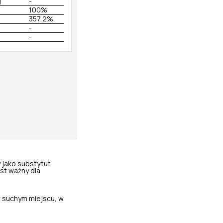
g
-
100%
357,2%
-
-
 jako substytut
st ważny dla
 suchym miejscu, w