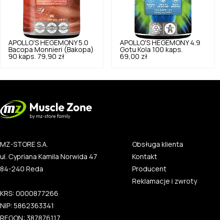
APOLLO'S HEGEMONY
5.0
APOLLO'S HEGEMONY
4.9
Bacopa Monnieri (Bakopa)
Gotu Kola 100 kaps.
90 kaps.
79,90 zł
69,00 zł
MZ-STORE S.A.
Obsługa klienta
ul. Cypriana Kamila Norwida 47
Kontakt
84-240 Reda
Producent
Reklamacje i zwroty
KRS: 0000877266
NIP: 5862363341
REGON: 387876117