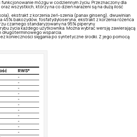
rać funkcjonowanie mózgu w codziennym życiu. Przeznaczony dla
az wszystkich, którzy na co dzień narażeni są na dużą ilość
u kola), ekstrakt z korzenia żeń-szenia (panax ginseng), dwuwinian
y na 45% bakozydów, fosfatydyloseryna, ekstrakt z korzenia różeńca
przu czarnego standaryzowany na 95% piperyny.
rybu życia każdego użytkownika. Można wybrać wersję zawierającą
ch długoterminowego wsparcia.
z konieczności sięgania po syntetyczne środki. Z jego pomocą
ość
RWS*
-
-
-
-
-
-
-
-
-
-
-