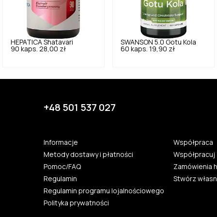
HEPATICA
Shatavari
SWANSON
5.0
Gotu Kola
90 kaps.
28,00 zł
60 kaps.
19,90 zł
+48 501 537 027
Informacje
Współpraca
Metody dostawy i płatności
Współpracuj 
Pomoc/FAQ
Zamówienia 
Regulamin
Stwórz własn
Regulamin programu lojalnościowego
Polityka prywatności