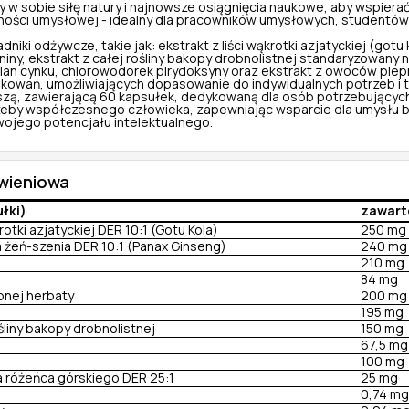
zy w sobie siłę natury i najnowsze osiągnięcia naukowe, aby wspie
ności umysłowej - idealny dla pracowników umysłowych, studentów or
niki odżywcze, takie jak: ekstrakt z liści wąkrotki azjatyckiej (got
eaniny, ekstrakt z całej rośliny bakopy drobnolistnej standaryzowan
nian cynku, chlorowodorek pirydoksyny oraz ekstrakt z owoców pie
kowań, umożliwiających dopasowanie do indywidualnych potrzeb i t
kszą, zawierającą 60 kapsułek, dedykowaną dla osób potrzebujący
zeby współczesnego człowieka, zapewniając wsparcie dla umysłu be
wojego potencjału intelektualnego.
ywieniowa
ułki)
zawart
krotki azjatyckiej DER 10:1 (Gotu Kola)
250 mg
a żeń-szenia DER 10:1 (Panax Ginseng)
240 mg
210 mg
84 mg
elonej herbaty
200 mg
195 mg
ośliny bakopy drobnolistnej
150 mg
67,5 mg
100 mg
a różeńca górskiego DER 25:1
25 mg
0,74 mg