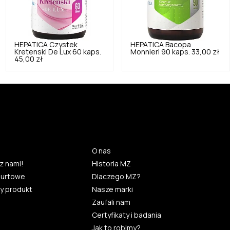
HEPATICA
Czystek
HEPATICA
Bacopa
Kretenski De Lux 60 kaps.
Monnieri 90 kaps.
33,00 zł
45,00 zł
O nas
z nami!
Historia MZ
hurtowe
Dlaczego MZ?
y produkt
Nasze marki
Zaufali nam
Certyfikaty i badania
Jak to robimy?