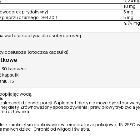
y
0,24 m
10 mg
rowodorek pirydoksyny)
5 mg
 pieprzu czarnego DER 30:1
5 mg
4,74 mg
na wartość spożycia dla osoby dorosłej
loceluloza (otoczka kapsułki).
atkowe
 30 kapsułek
2 kapsułki
niu: 15
popijając wodą.
e:
 zalecanej dziennej porcji. Suplement diety nie może być stosowany
nej diety. Zrównoważony sposób żywienia i prawidłowy tryb życia je
zmu człowieka.
nie zamkniętym opakowaniu, w temperaturze pokojowej 15‑25°C, w
małych dzieci. Chronić od wilgoci i światła.