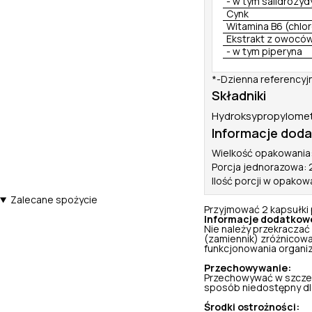
- w tym salidrozyd
Cynk
Witamina B6 (chlo
Ekstrakt z owoców
- w tym piperyna
*-Dzienna referencyj
Składniki
Hydroksypropylomety
Informacje dod
Wielkość opakowania:
Porcja jednorazowa: 
Ilość porcji w opakowa
Zalecane spożycie
Przyjmować 2 kapsułki 
Informacje dodatkow
Nie należy przekraczać
(zamiennik) zróżnicowa
funkcjonowania organi
Przechowywanie:
Przechowywać w szczel
sposób niedostępny dla 
Środki ostrożności: