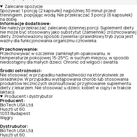
Zalecane spożycie
Spożywać 1 porcję (2 kapsułki) najpóźniej 30 minut przed
treningiem, popijając wodą. Nie przekraczać 3 porcji (6 kapsułek)
na dobę.
Informacje dodatkowe:
Nie należy przekraczać zalecanej dziennej porcji. Suplement diety
nie może być stosowany jako substytut (zamiennik) zróżnicowanej
diety. Zrównoważony sposób żywienia i prawidłowy tryb życia jest
ważny dla funkcjonowania organizmu człowieka.
Przechowywanie:
Przechowywać w szczelnie zamkniętym opakowaniu, w
temperaturze pokojowej 15‑25°C, w suchym miejscu, w sposób
niedostępny dla małych dzieci. Chronić od wilgoci i światła.
Środki ostrożności:
Nie stosować w przypadku nadwrażliwości na którykolwiek ze
składników. W przypadku występowania chorób lub stosowania
produktów leczniczych skonsultować przyjmowanie suplementu
diety z lekarzem. Nie stosować u dzieci, kobiet w ciąży i w trakcie
laktacji.
Producent i dystrybutor
Producent:
BioTech USA Ltd.
Huszti ut 60.
1033 Budapest
Węgry
Dystrubutor:
BioTech USA Ltd.
Huszti ut 60.