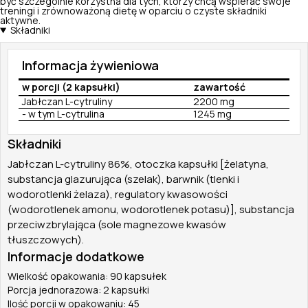
być szczególnie korzystna dla tych, którzy chcą wspierać swoje
treningi i zrównoważoną dietę w oparciu o czyste składniki
aktywne.
Składniki
Informacja żywieniowa
w porcji (2 kapsułki)
zawartość
Jabłczan L-cytruliny
2200 mg
- w tym L-cytrulina
1245 mg
Składniki
Jabłczan L-cytruliny 86%, otoczka kapsułki [żelatyna,
substancja glazurująca (szelak), barwnik (tlenki i
wodorotlenki żelaza), regulatory kwasowości
(wodorotlenek amonu, wodorotlenek potasu)], substancja
przeciwzbrylająca (sole magnezowe kwasów
tłuszczowych).
Informacje dodatkowe
Wielkość opakowania: 90 kapsułek
Porcja jednorazowa: 2 kapsułki
Ilość porcji w opakowaniu: 45