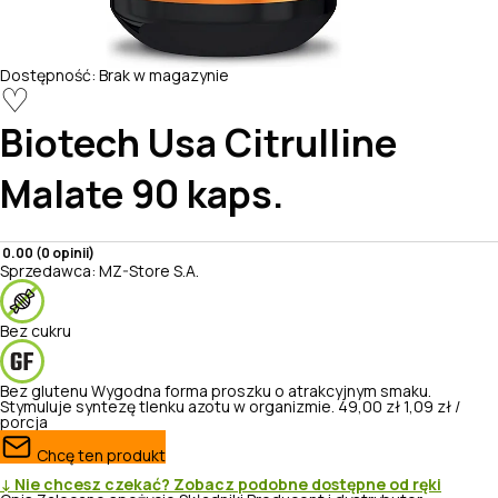
Dostępność:
Brak w magazynie
♡
Biotech Usa
Citrulline
Malate 90 kaps.
0.00 (0 opinii)
Sprzedawca:
MZ-Store S.A.
Bez cukru
Bez glutenu
Wygodna forma proszku o atrakcyjnym smaku.
Stymuluje syntezę tlenku azotu w organizmie.
49,00 zł
1,09 zł /
porcja
Chcę ten produkt
↓ Nie chcesz czekać? Zobacz podobne dostępne od ręki