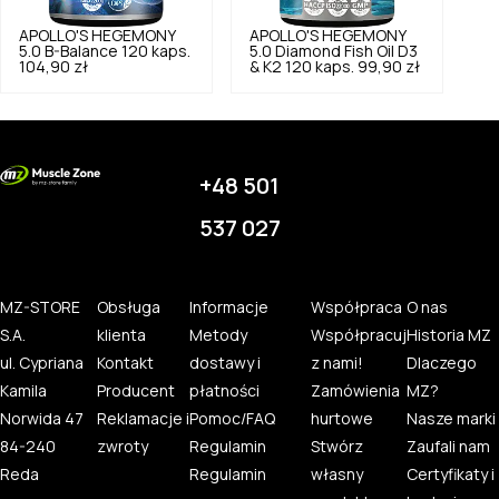
APOLLO'S HEGEMONY
APOLLO'S HEGEMONY
5.0
B-Balance 120 kaps.
5.0
Diamond Fish Oil D3
104,90 zł
& K2 120 kaps.
99,90 zł
+48 501
537 027
MZ-STORE
Obsługa
Informacje
Współpraca
O nas
S.A.
klienta
Metody
Współpracuj
Historia MZ
ul. Cypriana
Kontakt
dostawy i
z nami!
Dlaczego
Kamila
Producent
płatności
Zamówienia
MZ?
Norwida 47
Reklamacje i
Pomoc/FAQ
hurtowe
Nasze marki
84-240
zwroty
Regulamin
Stwórz
Zaufali nam
Reda
Regulamin
własny
Certyfikaty i