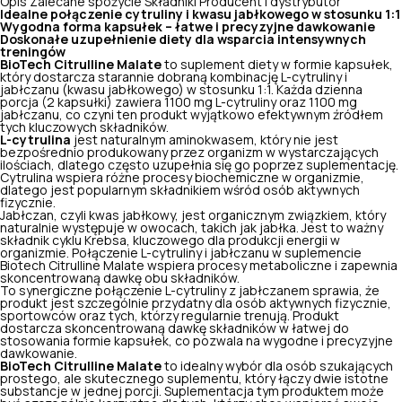
Opis
Zalecane spożycie
Składniki
Producent i dystrybutor
Idealne połączenie cytruliny i kwasu jabłkowego w stosunku 1:1
Wygodna forma kapsułek – łatwe i precyzyjne dawkowanie
Doskonałe uzupełnienie diety dla wsparcia intensywnych
treningów
BioTech Citrulline Malate
to suplement diety w formie kapsułek,
który dostarcza starannie dobraną kombinację L-cytruliny i
jabłczanu (kwasu jabłkowego) w stosunku 1:1. Każda dzienna
porcja (2 kapsułki) zawiera 1100 mg L-cytruliny oraz 1100 mg
jabłczanu, co czyni ten produkt wyjątkowo efektywnym źródłem
tych kluczowych składników.
L-cytrulina
jest naturalnym aminokwasem, który nie jest
bezpośrednio produkowany przez organizm w wystarczających
ilościach, dlatego często uzupełnia się go poprzez suplementację.
Cytrulina wspiera różne procesy biochemiczne w organizmie,
dlatego jest popularnym składnikiem wśród osób aktywnych
fizycznie.
Jabłczan, czyli kwas jabłkowy, jest organicznym związkiem, który
naturalnie występuje w owocach, takich jak jabłka. Jest to ważny
składnik cyklu Krebsa, kluczowego dla produkcji energii w
organizmie. Połączenie L-cytruliny i jabłczanu w suplemencie
Biotech Citrulline Malate wspiera procesy metaboliczne i zapewnia
skoncentrowaną dawkę obu składników.
To synergiczne połączenie L-cytruliny z jabłczanem sprawia, że
produkt jest szczególnie przydatny dla osób aktywnych fizycznie,
sportowców oraz tych, którzy regularnie trenują. Produkt
dostarcza skoncentrowaną dawkę składników w łatwej do
stosowania formie kapsułek, co pozwala na wygodne i precyzyjne
dawkowanie.
BioTech Citrulline Malate
to idealny wybór dla osób szukających
prostego, ale skutecznego suplementu, który łączy dwie istotne
substancje w jednej porcji. Suplementacja tym produktem może