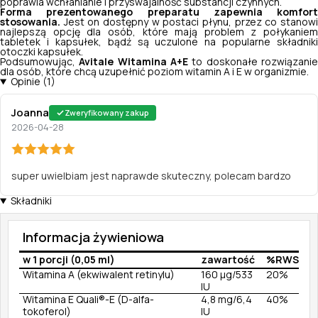
poprawia wchłanianie i przyswajalność substancji czynnych.
Forma prezentowanego preparatu zapewnia komfort
stosowania.
Jest on dostępny w postaci płynu, przez co stanow
najlepszą opcję dla osób, które mają problem z połykaniem
tabletek i kapsułek, bądź są uczulone na popularne składniki
otoczki kapsułek.
Podsumowując,
Avitale Witamina A+E
to doskonałe rozwiązanie
dla osób, które chcą uzupełnić poziom witamin A i E w organizmie.
Opinie (1)
Joanna
Zweryfikowany zakup
2026-04-28
super uwielbiam jest naprawde skuteczny, polecam bardzo
Składniki
Informacja żywieniowa
w 1 porcji (0,05 ml)
zawartość
%RWS
Witamina A (ekwiwalent retinylu)
160 µg/533
20%
IU
Witamina E Quali®-E (D-alfa-
4,8 mg/6,4
40%
tokoferol)
IU