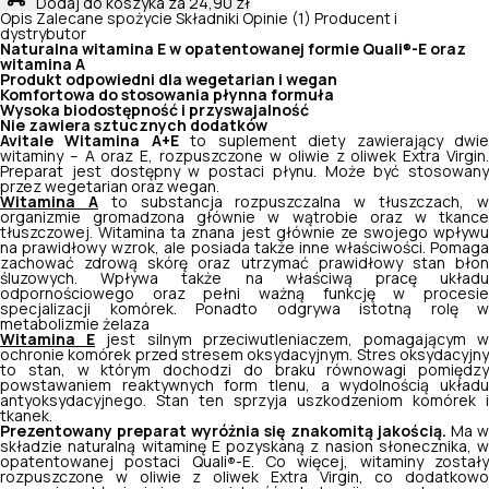
Dodaj do koszyka
za 24,90 zł
Opis
Zalecane spożycie
Składniki
Opinie (1)
Producent i
dystrybutor
Naturalna witamina E w opatentowanej formie Quali
-E oraz
®
witamina A
Produkt odpowiedni dla wegetarian i wegan
Komfortowa do stosowania płynna formuła
Wysoka biodostępność i przyswajalność
Nie zawiera sztucznych dodatków
Avitale Witamina A+E
to suplement diety zawierający dwi
witaminy – A oraz E, rozpuszczone w oliwie z oliwek Extra Virgin.
Preparat jest dostępny w postaci płynu. Może być stosowany
przez wegetarian oraz wegan.
Witamina A
to substancja rozpuszczalna w tłuszczach, 
organizmie gromadzona głównie w wątrobie oraz w tkance
tłuszczowej. Witamina ta znana jest głównie ze swojego wpływu
na prawidłowy wzrok, ale posiada także inne właściwości. Pomaga
zachować zdrową skórę oraz utrzymać prawidłowy stan błon
śluzowych. Wpływa także na właściwą pracę układu
odpornościowego oraz pełni ważną funkcję w procesie
specjalizacji komórek. Ponadto odgrywa istotną rolę w
metabolizmie żelaza
Witamina E
jest silnym przeciwutleniaczem, pomagającym 
ochronie komórek przed stresem oksydacyjnym. Stres oksydacyjny
to stan, w którym dochodzi do braku równowagi pomiędzy
powstawaniem reaktywnych form tlenu, a wydolnością układu
antyoksydacyjnego. Stan ten sprzyja uszkodzeniom komórek i
tkanek.
Prezentowany preparat wyróżnia się znakomitą jakością.
Ma 
składzie naturalną witaminę E pozyskaną z nasion słonecznika, w
opatentowanej postaci Quali
-E. Co więcej, witaminy został
®
rozpuszczone w oliwie z oliwek Extra Virgin, co dodatkowo