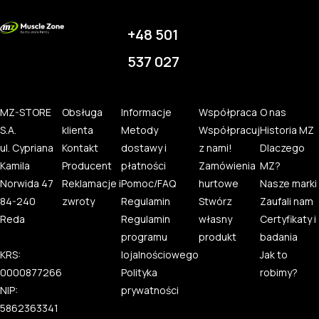
+48 501
537 027
MZ-STORE
Obsługa
Informacje
Współpraca
O nas
S.A.
klienta
Metody
Współpracuj
Historia MZ
ul. Cypriana
Kontakt
dostawy i
z nami!
Dlaczego
Kamila
Producent
płatności
Zamówienia
MZ?
Norwida 47
Reklamacje i
Pomoc/FAQ
hurtowe
Nasze marki
84-240
zwroty
Regulamin
Stwórz
Zaufali nam
Reda
Regulamin
własny
Certyfikaty i
programu
produkt
badania
KRS:
lojalnościowego
Jak to
0000877266
Polityka
robimy?
NIP:
prywatności
5862363341