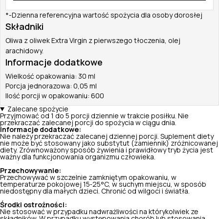
*-Dzienna referencyjna wartość spożycia dla osoby dorosłej
Składniki
Oliwa z oliwek Extra Virgin z pierwszego tłoczenia, olej
arachidowy.
Informacje dodatkowe
Wielkość opakowania: 30 ml
Porcja jednorazowa: 0,05 ml
Ilość porcji w opakowaniu: 600
Zalecane spożycie
Przyjmować od 1 do 5 porcji dziennie w trakcie posiłku. Nie
przekraczać zalecanej porcji do spożycia w ciągu dnia.
Informacje dodatkowe:
Nie należy przekraczać zalecanej dziennej porcji. Suplement diety
nie może być stosowany jako substytut (zamiennik) zróżnicowanej
diety. Zrównoważony sposób żywienia i prawidłowy tryb życia jest
ważny dla funkcjonowania organizmu człowieka.
Przechowywanie:
Przechowywać w szczelnie zamkniętym opakowaniu, w
temperaturze pokojowej 15‑25°C, w suchym miejscu, w sposób
niedostępny dla małych dzieci. Chronić od wilgoci i światła.
Środki ostrożności:
Nie stosować w przypadku nadwrażliwości na którykolwiek ze
składników. W przypadku występowania chorób lub stosowania