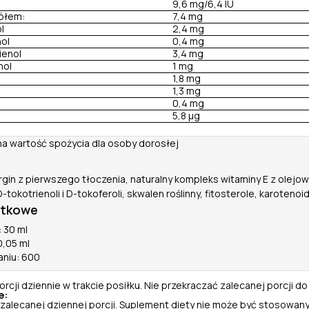
9,6 mg/6,4 IU
ółem:
7,4 mg
l
2,4 mg
nol
0,4 mg
ienol
3,4 mg
nol
1 mg
1,8 mg
1,3 mg
0,4 mg
5,8 µg
na wartość spożycia dla osoby dorosłej
Virgin z pierwszego tłoczenia, naturalny kompleks witaminy E z olej
okotrienoli i D-tokoferoli, skwalen roślinny, fitosterole, karotenoid
atkowe
 30 ml
0,05 ml
aniu: 600
rcji dziennie w trakcie posiłku. Nie przekraczać zalecanej porcji do
e:
 zalecanej dziennej porcji. Suplement diety nie może być stosowany