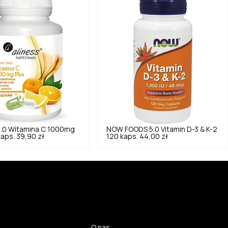
.0
Witamina C 1000mg
NOW FOODS
5.0
Vitamin D-3 & K-2
kaps.
39,90 zł
120 kaps.
44,00 zł
O nas