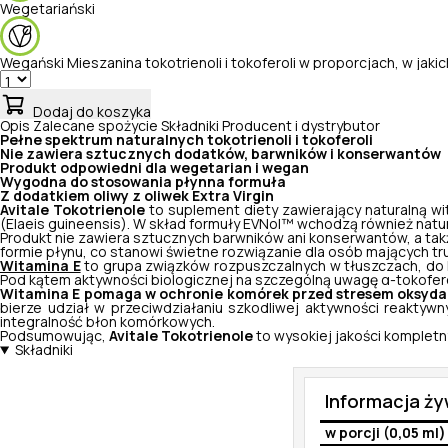
Wegetariański
Wegański
Mieszanina tokotrienoli i tokoferoli w proporcjach, w jak
Dodaj do koszyka
Opis
Zalecane spożycie
Składniki
Producent i dystrybutor
Pełne spektrum naturalnych tokotrienoli i tokoferoli
Nie zawiera sztucznych dodatków, barwników i konserwantów
Produkt odpowiedni dla wegetarian i wegan
Wygodna do stosowania płynna formuła
Z dodatkiem oliwy z oliwek Extra Virgin
Avitale Tokotrienole
to suplement diety zawierający naturalną wi
(
Elaeis guineensis
). W skład formuły EVNol™ wchodzą również natura
Produkt nie zawiera sztucznych barwników ani konserwantów, a ta
formie płynu, co stanowi świetne rozwiązanie dla osób mających tr
Witamina E
to grupa związków rozpuszczalnych w tłuszczach, do któ
Pod kątem aktywności biologicznej na szczególną uwagę α-tokoferol.
Witamina E pomaga w ochronie komórek przed stresem oksyd
bierze udział w przeciwdziałaniu szkodliwej aktywności reaktywn
integralność błon komórkowych.
Podsumowując,
Avitale Tokotrienole
to wysokiej jakości kompletn
Składniki
Informacja ż
w porcji (0,05 ml)