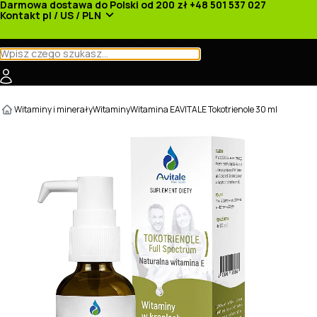
Darmowa dostawa do Polski od 200 zł
+48 501 537 027
Kontakt
pl / US / PLN
Kategorie
Producenci
Nowości
Promocje
Witaminy i minerały
Witaminy
Witamina E
AVITALE Tokotrienole 30 ml