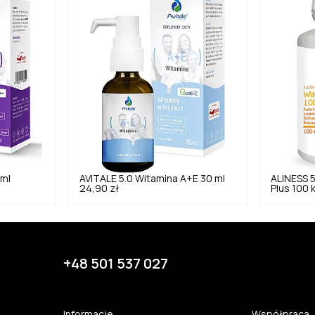
 ml
AVITALE
5.0
Witamina A+E 30 ml
ALINESS
5
24,90 zł
Plus 100 
+48 501 537 027
Informacje
Współpraca