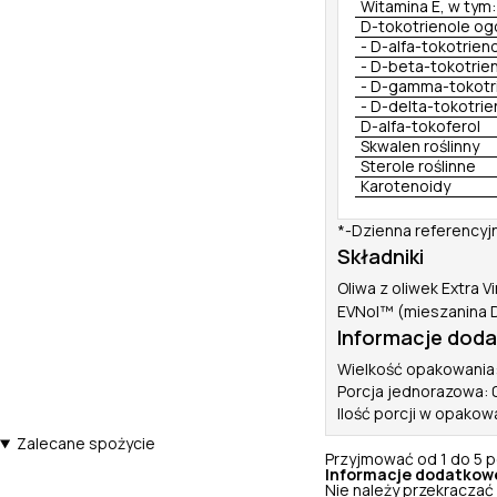
Witamina E, w tym:
D-tokotrienole og
- D-alfa-tokotrieno
- D-beta-tokotrie
- D-gamma-tokotr
- D-delta-tokotrie
D-alfa-tokoferol
Skwalen roślinny
Sterole roślinne
Karotenoidy
*-Dzienna referencyj
Składniki
Oliwa z oliwek Extra 
EVNol™ (mieszanina D-t
Informacje dod
Wielkość opakowania:
Porcja jednorazowa: 
Ilość porcji w opakow
Zalecane spożycie
Przyjmować od 1 do 5 po
Informacje dodatkow
Nie należy przekraczać