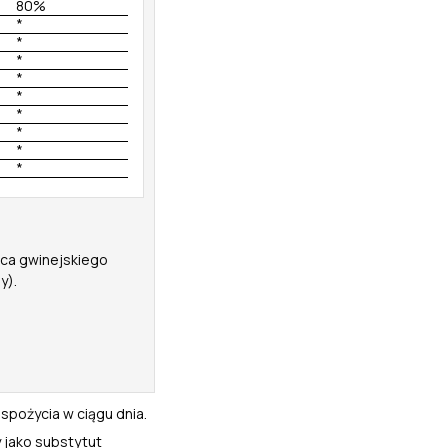
80%
*
*
*
*
*
*
*
*
*
owca gwinejskiego
y).
 spożycia w ciągu dnia.
 jako substytut