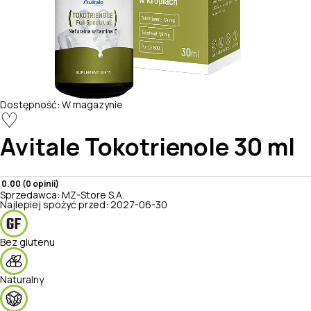
Dostępność:
W magazynie
♡
Avitale
Tokotrienole 30 ml
0.00 (0 opinii)
Sprzedawca:
MZ-Store S.A.
Najlepiej spożyć przed:
2027-06-30
Bez glutenu
Naturalny