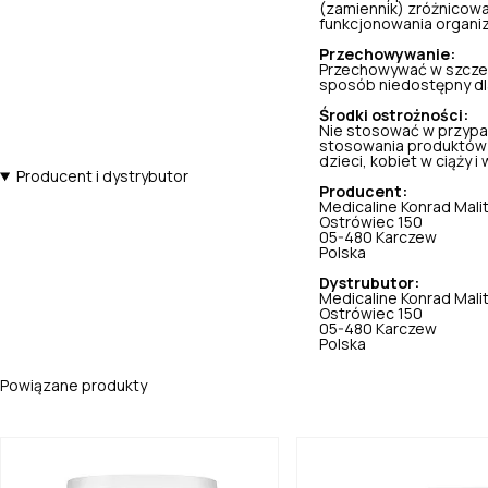
(zamiennik) zróżnicowa
funkcjonowania organi
Przechowywanie:
Przechowywać w szczel
sposób niedostępny dla 
Środki ostrożności:
Nie stosować w przypa
stosowania produktów 
dzieci, kobiet w ciąży i w
Producent i dystrybutor
Producent:
Medicaline Konrad Mali
Ostrówiec 150
05-480 Karczew
Polska
Dystrubutor:
Medicaline Konrad Mali
Ostrówiec 150
05-480 Karczew
Polska
Powiązane produkty