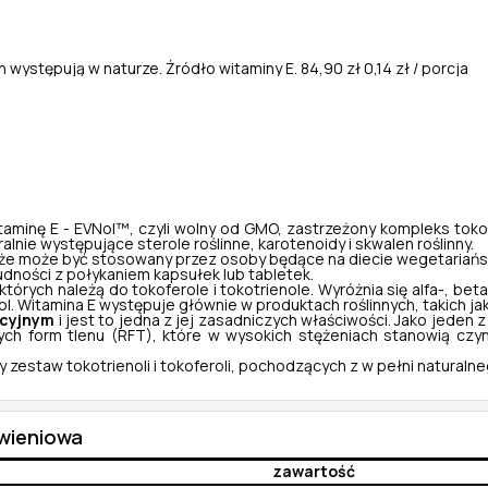
ich występują w naturze. Źródło witaminy E.
84,90 zł
0,14 zł / porcja
taminę E - EVNol™, czyli wolny od GMO, zastrzeżony kompleks toko
lnie występujące sterole roślinne, karotenoidy i skwalen roślinny.
kże może być stosowany przez osoby będące na diecie wegetariańsk
udności z połykaniem kapsułek lub tabletek.
rych należą do tokoferole i tokotrienole. Wyróżnia się alfa-, beta-
 Witamina E występuje głównie w produktach roślinnych, takich jak n
acyjnym
i jest to jedna z jej zasadniczych właściwości. Jako jeden z 
ych form tlenu (RFT), które w wysokich stężeniach stanowią czyn
y zestaw tokotrienoli i tokoferoli, pochodzących z w pełni natural
ywieniowa
zawartość