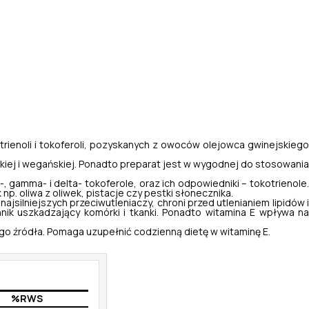
trienoli i tokoferoli, pozyskanych z owoców olejowca gwinejskiego
iej i wegańskiej. Ponadto preparat jest w wygodnej do stosowania
, gamma- i delta- tokoferole, oraz ich odpowiedniki – tokotrienole
p. oliwa z oliwek, pistacje czy pestki słonecznika.
najsilniejszych przeciwutleniaczy, chroni przed utlenianiem lipidów 
nik uszkadzający komórki i tkanki. Ponadto witamina E wpływa na
nego źródła. Pomaga uzupełnić codzienną dietę w witaminę E.
%RWS