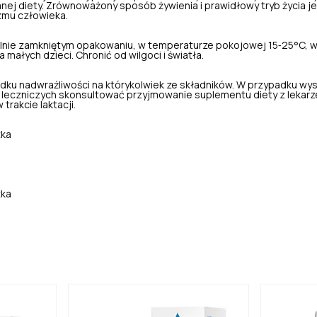
nej diety. Zrównoważony sposób żywienia i prawidłowy tryb życia je
zmu człowieka.
nie zamkniętym opakowaniu, w temperaturze pokojowej 15‑25°C, w
małych dzieci. Chronić od wilgoci i światła.
dku nadwrażliwości na którykolwiek ze składników. W przypadku wy
leczniczych skonsultować przyjmowanie suplementu diety z lekarz
 trakcie laktacji.
tka
tka