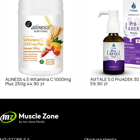
ALINESS
4.5
Witamina C 1000mg
AVITALE
5.0
ProADEK 30
Plus 250g
44,90 zł
59,90 zł
MZ-STORE S.A.
Obsługa klienta