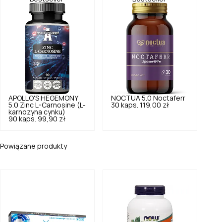
APOLLO'S HEGEMONY
NOCTUA
5.0
Noctaferr
5.0
Zinc L-Carnosine (L-
30 kaps.
119,00 zł
karnozyna cynku)
90 kaps.
99,90 zł
Powiązane produkty