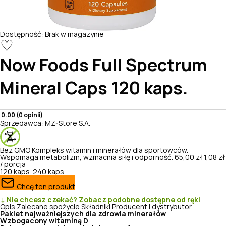
Dostępność:
Brak w magazynie
♡
Now Foods
Full Spectrum
Mineral Caps 120 kaps.
0.00 (0 opinii)
Sprzedawca:
MZ-Store S.A.
Bez GMO
Kompleks witamin i minerałów dla sportowców.
Wspomaga metabolizm, wzmacnia siłę i odporność.
65,00 zł
1,08 zł
/ porcja
120 kaps.
240 kaps.
Chcę ten produkt
↓ Nie chcesz czekać? Zobacz podobne dostępne od ręki
Opis
Zalecane spożycie
Składniki
Producent i dystrybutor
Pakiet najważniejszych dla zdrowia minerałów
Wzbogacony witaminą D