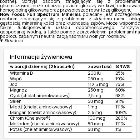
kostnej. Sprzyja osobom zmagającym się z problemami
glikemicznymi, może obniżać poziom glukozy we krwi, redukować
hemoglobinę glikowaną oraz przyspieszać resyntezę glikogenu
Now Foods Full Spectrum Minerals
polecany jest szczególni
osobom zmagającym się z problemami z układem ruchu, niską
gęstością mineralną kości oraz kruchością zębów. Może wspomóc
także funkcjonowanie układu odpornościowego, tarczycy,
gospodarkę wodną, a także pomóc z przewlekłymi problemami na
podłożu zapalnym i neutralizacją nadmiaru wolnych rodników.
Składniki
Informacja żywieniowa
w porcji dziennej (2 kapsułki)
zawartość
%RWS
Witamina D
200 IU
25%
Wapń
250 mg
19%
Jod
112,5 mcg
75%
Magnez
250 mg
60%
Cynk (chelat aminokwasowy)
7,5 mg
68%
Selen
50 mcg
91%
Miedź (chelat aminokwasowy)
1 mg
111%
Mangan (chelat aminokwasowy)
2,5 mg
109%
Chrom (Chelavite®)
100 mcg
286%
Molibden (chelat aminokwasowy)
50 mcg
111%
Potas (chelat aminokwasowy)
50 mg
1%