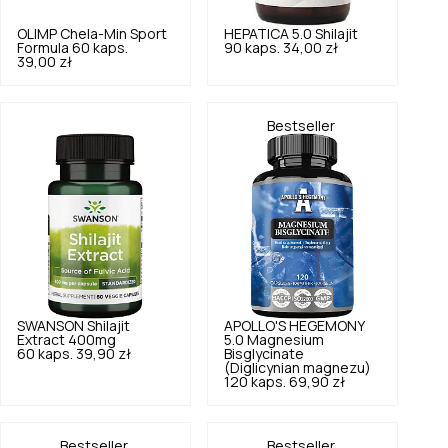
OLIMP
Chela-Min Sport
HEPATICA
5.0
Shilajit
Formula 60 kaps.
90 kaps.
34,00 zł
39,00 zł
Bestseller
SWANSON
Shilajit
APOLLO'S HEGEMONY
Extract 400mg
5.0
Magnesium
60 kaps.
39,90 zł
Bisglycinate
(Diglicynian magnezu)
120 kaps.
69,90 zł
Bestseller
Bestseller