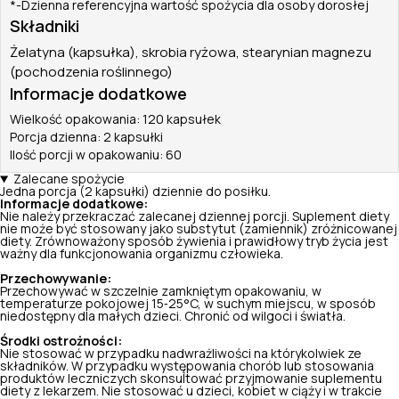
*-Dzienna referencyjna wartość spożycia dla osoby dorosłej
Składniki
Żelatyna (kapsułka), skrobia ryżowa, stearynian magnezu
(pochodzenia roślinnego)
Informacje dodatkowe
Wielkość opakowania: 120 kapsułek
Porcja dzienna: 2 kapsułki
Ilość porcji w opakowaniu: 60
Zalecane spożycie
Jedna porcja (2 kapsułki) dziennie do posiłku.
Informacje dodatkowe:
Nie należy przekraczać zalecanej dziennej porcji. Suplement diety
nie może być stosowany jako substytut (zamiennik) zróżnicowanej
diety. Zrównoważony sposób żywienia i prawidłowy tryb życia jest
ważny dla funkcjonowania organizmu człowieka.
Przechowywanie:
Przechowywać w szczelnie zamkniętym opakowaniu, w
temperaturze pokojowej 15‑25°C, w suchym miejscu, w sposób
niedostępny dla małych dzieci. Chronić od wilgoci i światła.
Środki ostrożności:
Nie stosować w przypadku nadwrażliwości na którykolwiek ze
składników. W przypadku występowania chorób lub stosowania
produktów leczniczych skonsultować przyjmowanie suplementu
diety z lekarzem. Nie stosować u dzieci, kobiet w ciąży i w trakcie