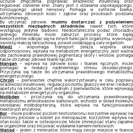
uczucie zmęczenia, poprawiać wrażliwość insulinową oraz
regulować ciśnienie krwi. Znany jest z działania uspokajającego,
tonizującego układ nerwowy. Pomaga w syntezie białka,
utrzymaniu zdrowych kości i zębów oraz procesach podziału
komórkowego.
By utrzymać zdrowie,
musimy dostarczać z pożywieniem
wszystkich niezbędnych składników
, nawet tych, któr
występują jedynie śladowo. Niedostateczna podaż chociażby
jednego minerału może zaburzyć procesy, które będą
niekorzystnie odbijać się na innych funkcjach organizmu, wywołując
swoistą reakcję łańcuchową, powoli osłabiającą cały organizm.
Miedź
– wspomaga transport żelaza, wspiera układ
odpornościowy, wpływa na metabolizm energetyczny. Jest ważna
dla zachowania prawidłowej pigmentacji skóry i włosów, pomaga
także utrzymać zdrowe tkanki łączne.
Mangan
– wpływa na zdrowie kości i tkanek łącznych, może
pomagać w redukcji nadmiernego stresu oksydacyjnego.
Przyczynia się także do utrzymania prawidłowego metabolizmu
energetycznego.
Chrom
– pierwiastek chętnie wykorzystywany w celu poprawy
wrażliwości insulinowej, regulacji poziomu glukozy we krwi i redukcji
apetytu na słodycze. Jest jednym z pierwiastków, które wpływają
na metabolizm energetyczny organizmu.
Molibden
– przyczynia się do utrzymania prawidłowego
metabolizmu aminokwasów siarkowych, wchodzi w skład molekuły
określanej molibdopteryną, która wpływa na funkcjonowanie
niektórych enzymów.
Bor
– może podnosić poziom testosteronu i korzystnie wpływać na
hormony płciowe u kobiet po menopauzie, korzystnie wpływa na
stan kości, także w osteoporozie. Może zmniejszać stany zapalne
w organizmie oraz inicjować wydalanie kamieni nerkowych.
Wanad
– jeden z minerałów, które mają swoje miejsce w tkance