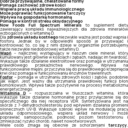
Dobrze przyswajalne, chelatowane formy
Pomaga zachować zdrowe kości
Wspiera pracę układu immunologicznego
Może poprawiać funkcjonowanie tarczycy
Wpływa na gospodarkę hormonalną
Pomaga w kontroli stresu oksydacyjnego
Now Foods Full Spectrum Minerals
to suplement diet
zawierający kompleks najważniejszych dla zdrowia minerałów
wzbogaconych o witaminę D.
Dla
zdrowia układu kostnego
niezwykle ważna jest podaż wapnia 
fosforu. Jednak by w odpowiedni sposób je przyswajać i
kontrolować to, co się z nimi dzieje w organizmie potrzebujemy
także niezwykle niedoborowej witaminy D.
Wapń
– najliczniej występujący w naszym ciele minerał, który
kumulowany jest głównie w kościach i zębach, nadając im twardość.
Wykazuje także działanie elektrolitowe oraz pomaga w utrzymaniu
prawidłowego przekaźnictwa nerwowego. Wpływa na
funkcjonowanie mięśni, przyczynia się do prawidłowego krzepnięcia
krwi oraz pomaga w funkcjonowaniu enzymów trawiennych.
Fosfor
– pomaga w utrzymaniu zdrowych kości i zębów, podobnie
jak wapń. Jest ważny dla utrzymania prawidłowej funkcji błon
komórkowych. Wpływa także pozytywnie na procesy metabolizmu
energetycznego.
Witamina D
– rozpuszczalna w tłuszczach witamina, któr
wykazuje także działanie hormonalne przez przyłączenie się do
specyficznego dla niej receptora VDR. Syntetyzowana jest na
skórze z 7-dehydrocholesterolu pod wpływem działania promieni
słonecznych UV-B. Wykazuje szeroki wpływ na modulację pracy
układu odpornościowego, wspiera układ nerwowy i może
poprawiać samopoczucie, podnosić poziom testosteronu i
zmniejszać ryzyko chorób, nawet nowotworowych.
Wiele osób zmaga się obecnie ze schorzeniami
tarczycy
,