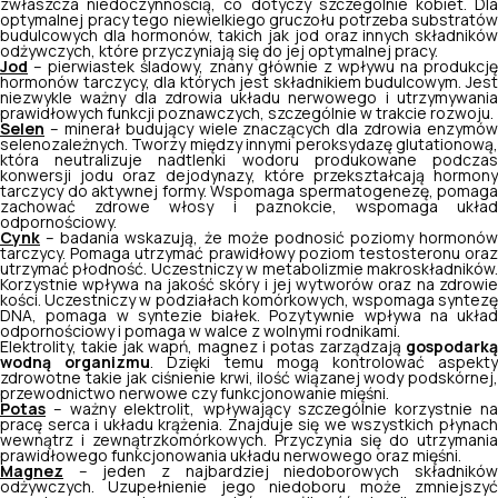
zwłaszcza niedoczynnością, co dotyczy szczególnie kobiet. Dla
optymalnej pracy tego niewielkiego gruczołu potrzeba substratów
budulcowych dla hormonów, takich jak jod oraz innych składników
odżywczych, które przyczyniają się do jej optymalnej pracy.
Jod
– pierwiastek śladowy, znany głównie z wpływu na produkcję
hormonów tarczycy, dla których jest składnikiem budulcowym. Jest
niezwykle ważny dla zdrowia układu nerwowego i utrzymywania
prawidłowych funkcji poznawczych, szczególnie w trakcie rozwoju.
Selen
– minerał budujący wiele znaczących dla zdrowia enzymów
selenozależnych. Tworzy między innymi peroksydazę glutationową,
która neutralizuje nadtlenki wodoru produkowane podczas
konwersji jodu oraz dejodynazy, które przekształcają hormony
tarczycy do aktywnej formy. Wspomaga spermatogenezę, pomaga
zachować zdrowe włosy i paznokcie, wspomaga układ
odpornościowy.
Cynk
– badania wskazują, że może podnosić poziomy hormonów
tarczycy. Pomaga utrzymać prawidłowy poziom testosteronu oraz
utrzymać płodność. Uczestniczy w metabolizmie makroskładników.
Korzystnie wpływa na jakość skóry i jej wytworów oraz na zdrowie
kości. Uczestniczy w podziałach komórkowych, wspomaga syntezę
DNA, pomaga w syntezie białek. Pozytywnie wpływa na układ
odpornościowy i pomaga w walce z wolnymi rodnikami.
Elektrolity, takie jak wapń, magnez i potas zarządzają
gospodarką
wodną organizmu
. Dzięki temu mogą kontrolować aspekt
zdrowotne takie jak ciśnienie krwi, ilość wiązanej wody podskórnej,
przewodnictwo nerwowe czy funkcjonowanie mięśni.
Potas
– ważny elektrolit, wpływający szczególnie korzystnie na
pracę serca i układu krążenia. Znajduje się we wszystkich płynach
wewnątrz i zewnątrzkomórkowych. Przyczynia się do utrzymania
prawidłowego funkcjonowania układu nerwowego oraz mięśni.
Magnez
– jeden z najbardziej niedoborowych składników
odżywczych. Uzupełnienie jego niedoboru może zmniejszyć