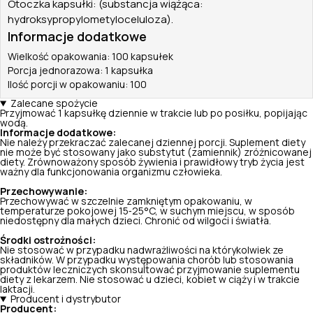
Otoczka kapsułki: (substancja wiążąca:
hydroksypropylometyloceluloza).
Informacje dodatkowe
Wielkość opakowania: 100 kapsułek
Porcja jednorazowa: 1 kapsułka
Ilość porcji w opakowaniu: 100
Zalecane spożycie
Przyjmować 1 kapsułkę dziennie w trakcie lub po posiłku, popijając
wodą.
Informacje dodatkowe:
Nie należy przekraczać zalecanej dziennej porcji. Suplement diety
nie może być stosowany jako substytut (zamiennik) zróżnicowanej
diety. Zrównoważony sposób żywienia i prawidłowy tryb życia jest
ważny dla funkcjonowania organizmu człowieka.
Przechowywanie:
Przechowywać w szczelnie zamkniętym opakowaniu, w
temperaturze pokojowej 15‑25°C, w suchym miejscu, w sposób
niedostępny dla małych dzieci. Chronić od wilgoci i światła.
Środki ostrożności:
Nie stosować w przypadku nadwrażliwości na którykolwiek ze
składników. W przypadku występowania chorób lub stosowania
produktów leczniczych skonsultować przyjmowanie suplementu
diety z lekarzem. Nie stosować u dzieci, kobiet w ciąży i w trakcie
laktacji.
Producent i dystrybutor
Producent: