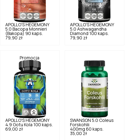
APOLLO'S HEGEMONY
APOLLO'S HEGEMONY
5.0
Bacopa Monnieri
5.0
Ashwagandha
(Bakopa) 90 kaps.
Diamond 100 kaps.
79,90 zł
79,90 zł
Promocja
APOLLO'S HEGEMONY
SWANSON
5.0
Coleus
4.9
Gotu Kola 100 kaps.
Forskohlii
69,00 zł
400mg 60 kaps.
35,00 zł