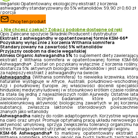
Wegański
Opatentowany, ekologiczny ekstrakt z korzenia
ashwagandhy standaryzowany do 5% witanolidów.
59,90 zł
0,60 zł
/ porcja
Chcę ten produkt
↓ Nie chcesz czekać? Zobacz podobne dostępne od ręki
Opis
Zalecane spożycie
Składniki
Producent i dystrybutor
Ekstrakt z ashwagandhy w opatentowanej formie KSM-66
®
Pozyskany wyłącznie z korzenia
Withania somnifera
Standaryzowany na zawartość 5% witanolidów
Przyjazny osobom na diecie wegańskiej
Aliness Organic Ashwagandha 5%
to suplement diety zawierając
ekstrakt z
Withania somnifera
w opatentowanej formie KSM-6
Ashwagandha
. Został on pozyskany wyłącznie z korzenia rośliny,
®
dostarcza 5% aktywnych biologicznie witanolidów i jest uznawany
za najlepszy ekstrakt z ashwagandhy na świecie.
Ashwagandha
(
Withania somnifera
) to niewielka krzewinka, która
naturalnie występuje w Afryce, Australii, południowo-wschodniej
Azji i południowej Europie. Jej właściwości docenili specjaliści
hinduskiej medycyny ludowej i w stosunkowo krótkim czasie roślina
ta stała się jedną z najważniejszych roślin Ajurwedy. Ostatnie lata
zaowocowały licznymi badaniami, które potwierdziły
wielokierunkową aktywność biologiczną zawartych w jej korzeniu
substancji, zwłaszcza laktonów steroidowych powszechnie
znanych jako witanolidy.
Ashwagnadha
należy do roślin adaptogennych. Korzystnie wpływa
na ciało oraz umysł. Promuje optymalną pracę układu nerwowego i
aktywność umysłową, sprzyja zwiększeniu tolerancji organizmu na
stres. Pomaga również utrzymać wysoki poziom energii i wigoru.
KSM-66 Ashwagandha
to markowy, opatentowany ekstrakt z
®
Withania somnifera,
którego jakość nie budzi żadnych zastrzeżeń