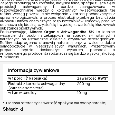
Za jego produkcją stoi rodzinna, indyjska firma, specjalizująca się w
produkcji ashwagandhy i bardzo zaangażowana w
rozpowszechnianie wiedzy o korzystnych właściwościach tej
rośliny. Wyciąg pozyskuje się wyłącznie z korzeni pochodzących z
upraw ekologicznych, a proces ekstrakcji przebiega bez użycia
alkoholu i innych chemicznych rozpuszczalników. Końcowy produkt
odznacza się idealną czystością i wysoką zawartością kluczowych
substancji bioaktywnych.
Podsumowując,
Aliness Organic Ashwagandha 5%
to idealn
wsparcie dla osób narzekających na spadek sił witalnych i
narażonych na ustawiczne działanie czynników stresogennych.
Rośliny adaptogenne stanowią naturalną oręż w walce o dobre
samopoczucie w niesprzyjających warunkach. Prezentowany
preparat będzie doskonałym wyborem, pochodzi o
renomowanego producenta i odznacza się bardzo wysoką jakością.
Składniki
Informacja żywieniowa
w 1 porcji (1 kapsułka)
zawartość
RWS*
Ekstrakt z korzenia ashwagandhy
200 mg
-
(Withania somnifera)
w tym witanolidy
10 mg
-
*-Dzienna referencyjna wartość spożycia dla osoby dorosłej
Składniki