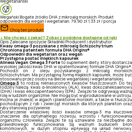
Wegetariański
Wegański
Bogate źródło DHA z mikroalg morskich. Produkt
odpowiedni dla wegan i wegetarian.
79,90 zł
1,33 zł / porcja
Chcę ten produkt
↓ Nie chcesz czekać? Zobacz podobne dostępne od ręki
Opis
Zalecane spożycie
Składniki
Producent i dystrybutor
Kwasy omega-3 pozyskane z mikroalg
Schizochytrium
Chroniona patentem formuła DHA Origins
®
Odpowiedni dla wegetarian oraz wegan
Przystępna postać miękkich kapsułek
Aliness Vegan Omega 3 Forte
to suplement diety, który dostarcz
wysokiej jakości kwas DHA w opatentowanej formule DHA Origins
.
®
Pochodzi on z oleju pozyskanego z mikroalg morskich
Schizochytrium
. Ma przystępną formę miękkich kapsułek, może być
stosowany przez osoby na diecie wegańskiej i wegetariańskiej.
Omega-3
to rodzaj nienasyconych kwasów tłuszczowych. Do tej
rodziny należą: kwas α-linolenowy (ALA), kwas dokozaheksaenowy
(DHA) i kwas eikozapentaenowy (EPA). Związki te odgrywają ważną
rolę w ludzkim organizmie. Nie mogą być wyprodukowane w ustroju,
można je znaleźć w algach i planktonie morskim, a także w tłuszczu
pochodzącym z ryb i zwierząt morskich dla których plankton oraz
ryby stanowią pożywienie.
Dostarczenie właściwej ilości kwasów omega-3 ma kluczowe
znaczenie dla optymalnego rozwoju, wzrostu i funkcjonowania
organizmu człowieka. Związki te są uznawane za niezbędne do
prawidłowego funkcjonowania. Są ważnym budulcem błon
komórkowych, w dużym stopniu wpływają na układ nerwowy,