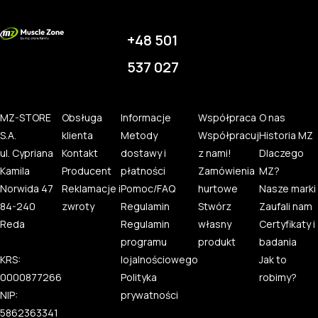
+48 501
537 027
MZ-STORE
Obsługa
Informacje
Współpraca
O nas
S.A.
klienta
Metody
Współpracuj
Historia MZ
ul. Cypriana
Kontakt
dostawy i
z nami!
Dlaczego
Kamila
Producent
płatności
Zamówienia
MZ?
Norwida 47
Reklamacje i
Pomoc/FAQ
hurtowe
Nasze marki
84-240
zwroty
Regulamin
Stwórz
Zaufali nam
Reda
Regulamin
własny
Certyfikaty i
programu
produkt
badania
KRS:
lojalnościowego
Jak to
0000877266
Polityka
robimy?
NIP:
prywatności
5862363341