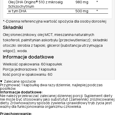
Olej DHA Origins® 510 z mikroalg
980 mg
*
Schizochytrium
w tym DHA
500 mg
*
*-Dzienna referencyjna wartość spożycia dla osoby dorosłej
Składniki
Olej słonecznikowy, olej MCT, mieszanina naturalnych
tokoferoli, palmitynian askorbylu (przeciwutleniacz); składniki
otoczki: skrobia z tapioki, glicerol (substancja utrzymująca
wilgoć), woda.
Informacje dodatkowe
Wielkość opakowania: 60 kapsułek
Porcja jednorazowa: 1 kapsułka
Ilość porcji w opakowaniu: 60
Zalecane spożycie
Przyjmować 1 kapsułkę dwa razy dziennie, najlepiej podczas
posiłków.
Informacje dodatkowe:
Nie należy przekraczać zalecanej dziennej porcji. Suplement diety
nie może być stosowany jako substytut (zamiennik) zróżnicowanej
diety. Zrównoważony sposób żywienia i prawidłowy tryb życia jest
ważny dla funkcjonowania organizmu człowieka.
Przechowywanie: