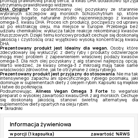
promują prawidłową pracę serca, a kwas DHA dodatkowo sprzyja
utrzymaniu prawidłowego widzenia.
DHA Origins
to opatentowany olej pozyskany ze staranni
®
wybranych szczepów alg morskich
Schizochytrium sp,
któr
stanowią bogate, naturalne źródło najcenniejszego z kwasów
omega-3, kwasu DHA. Proces ich produkcji, począwszy od uprawy
aż po ekstrakcję oleju, ma miejsce w Europie. Przebiega bez
udziału chemikaliów, wyklucza także reakcje rekombinacji kwasów
tłuszczowych. Dzięki temu końcowy produkt cechuje się doskonałą
jakością i czystością oraz wyjątkowo wysoką koncentracją kwasu
DHA.
Prezentowany produkt jest idealny dla wegan.
Osoby, któr
zdecydowały się wykluczyć z diety ryby i produkty odzwierzęce
mogą mieć problem z zapewnieniem właściwej podaży kwasów
omega-3. Dla nich olej pozyskany z alg stanowi najlepszą opcję.
Warto wiedzieć, że kwasy omega-3 z mikroalg mają takie same
właściwości zdrowotne, jak te otrzymane z oleju rybiego.
Prezentowany produkt jest przyjazny do stosowania
. Nie ma tak
intensywnego zapachu ani specyficznego, rybiego posmaku, jaki
dominuje w suplementach diety z olejem rybim. Kapsułki są miękkie
i łatwe do połknięcia.
Podsumowując,
Aliness Vegan Omega 3 Forte
to wegańsk
preparat o wysokiej zawartości kwasu DHA z alg morskich. Cechuje
się doskonałą jakością, stanowi świetną alternatywę dla
suplementów diety opartych na oleju rybim.
Składniki
Informacja żywieniowa
w porcji (1 kapsułka)
zawartość
%RWS