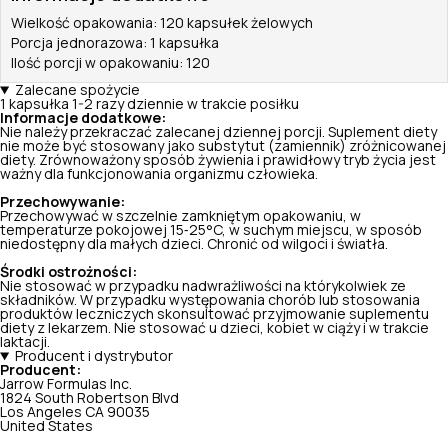
Wielkość opakowania: 120 kapsułek żelowych
Porcja jednorazowa: 1 kapsułka
Ilość porcji w opakowaniu: 120
Zalecane spożycie
1 kapsułka 1-2 razy dziennie w trakcie posiłku
Informacje dodatkowe:
Nie należy przekraczać zalecanej dziennej porcji. Suplement diety
nie może być stosowany jako substytut (zamiennik) zróżnicowanej
diety. Zrównoważony sposób żywienia i prawidłowy tryb życia jest
ważny dla funkcjonowania organizmu człowieka.
Przechowywanie:
Przechowywać w szczelnie zamkniętym opakowaniu, w
temperaturze pokojowej 15‑25°C, w suchym miejscu, w sposób
niedostępny dla małych dzieci. Chronić od wilgoci i światła.
Środki ostrożności:
Nie stosować w przypadku nadwrażliwości na którykolwiek ze
składników. W przypadku występowania chorób lub stosowania
produktów leczniczych skonsultować przyjmowanie suplementu
diety z lekarzem. Nie stosować u dzieci, kobiet w ciąży i w trakcie
laktacji.
Producent i dystrybutor
Producent:
Jarrow Formulas Inc.
1824 South Robertson Blvd
Los Angeles CA 90035
United States