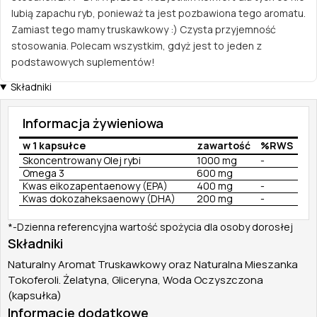
lubią zapachu ryb, ponieważ ta jest pozbawiona tego aromatu.
Zamiast tego mamy truskawkowy :) Czysta przyjemność
stosowania. Polecam wszystkim, gdyż jest to jeden z
podstawowych suplementów!
Składniki
Informacja żywieniowa
w 1 kapsułce
zawartość
%RWS
Skoncentrowany Olej rybi
1000 mg
-
Omega 3
600 mg
Kwas eikozapentaenowy (EPA)
400 mg
-
Kwas dokozaheksaenowy (DHA)
200 mg
-
*-Dzienna referencyjna wartość spożycia dla osoby dorosłej
Składniki
Naturalny Aromat Truskawkowy oraz Naturalna Mieszanka
Tokoferoli. Żelatyna, Gliceryna, Woda Oczyszczona
(kapsułka)
Informacje dodatkowe