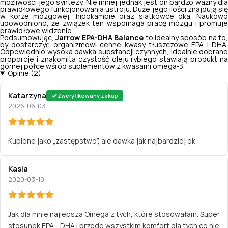
możliwości jego syntezy. Nie mniej jednak jest on bardzo ważny dla
prawidłowego funkcjonowania ustroju. Duże jego ilości znajdują się
w korze mózgowej, hipokampie oraz siatkówce oka. Naukowo
udowodniono, że związek ten wspomaga pracę mózgu i promuje
prawidłowe widzenie.
Podsumowując,
Jarrow EPA-DHA Balance
to idealny sposób na to,
by dostarczyć organizmowi cenne kwasy tłuszczowe EPA i DHA.
Odpowiednio wysoka dawka substancji czynnych, idealnie dobrane
proporcje i znakomita czystość oleju rybiego stawiają produkt na
górnej półce wśród suplementów z kwasami omega-3.
Opinie (2)
Katarzyna
Zweryfikowany zakup
2026-06-03
Kupione jako „zastępstwo”, ale dawka jak najbardziej ok
Kasia
2020-03-10
Jak dla mnie najlepsza Omega z tych, które stosowałam. Super
stosunek EPA - DHA i przede wszystkim komfort dla tych co nie