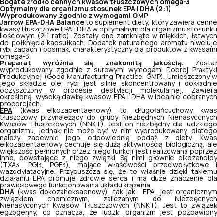
Bogate źródło cennych kwasów tłuszczowych omega-3
Optymalny dla organizmu stosunek EPA i DHA (2:1)
Wyprodukowany zgodnie z wymogami GMP
Jarrow EPA-DHA Balance
to suplement diety, który zawiera cenne
kwasy tłuszczowe EPA i DHA w optymalnym dla organizmu stosunku
ilościowym (2:1 ratio). Zostały one zamknięte w miękkich, łatwych
do połknięcia kapsułkach. Dodatek naturalnego aromatu niweluje
rybi zapach i posmak, charakterystyczny dla produktów z kwasami
omega-3.
Preparat wyróżnia się znakomitą jakością.
Zosta
wyprodukowany zgodnie z surowymi wymogami Dobrej Praktyki
Produkcyjnej (
Good Manufacturing Practice
, GMP). Umieszczony w
jego składzie olej rybi jest silnie skoncentrowany i dokładnie
oczyszczony w procesie destylacji molekularnej. Zawiera
określoną, wysoką dawkę kwasów EPA i DHA w idealnie dobranych
proporcjach.
EPA
(kwas eikozapentaenowy) to długołańcuchowy kwas
tłuszczowy przynależący do grupy Niezbędnych Nienasyconych
Kwasów Tłuszczowych (NNKT). Jest on niezbędny dla ludzkiego
organizmu, jednak nie może być w nim wyprodukowany, dlatego
należy zapewnić jego odpowiednią podaż z diety. Kwas
eikozapentaenowy cechuje się dużą aktywnością biologiczną, ale
większość pełnionych przez niego funkcji jest realizowana poprzez
inne, powstające z niego związki. Są nimi głównie eikozanoidy
(TXA
, PGI
, PGE
), mające właściwości przeciwpłytkowe i
3
3
3
wazodylatacyjne. Przypuszcza się, że to właśnie dzięki takiemu
działaniu EPA promuje zdrowie serca i ma duże znaczenie dla
prawidłowego funkcjonowania układu krążenia.
DHA
(kwas dokozaheksaenowy), tak jak i EPA, jest organicznym
związkiem chemicznym, zaliczanym do Niezbędnych
Nienasyconych Kwasów Tłuszczowych (NNKT). Jest to związek
egzogenny, co oznacza, że ludzki organizm jest pozbawiony