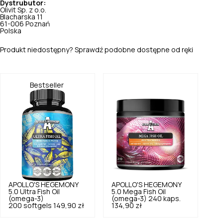
Dystrubutor:
Olivit Sp. z o.o.
Blacharska 11
61-006 Poznań
Polska
Produkt niedostępny? Sprawdź podobne dostępne od ręki
Bestseller
APOLLO'S HEGEMONY
APOLLO'S HEGEMONY
5.0
Ultra Fish Oil
5.0
Mega Fish Oil
(omega-3)
(omega-3) 240 kaps.
200 softgels
149,90 zł
134,90 zł