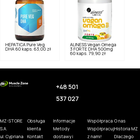
HEPATICA
Pure Veg
ALINESS
Vegan Omega
DHA 60 kaps.
63,00 zł
3 FORTE DHA 500mg
60 kaps.
79,90 zł
+48 501
537 027
MZ-STORE
Obsługa
Informacje
Współpraca
O nas
S.A.
klienta
Metody
Współpracuj
Historia MZ
ul. Cypriana
Kontakt
dostawy i
z nami!
Dlaczego