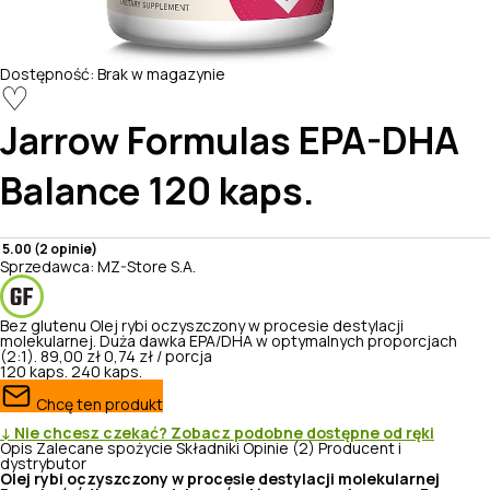
Dostępność:
Brak w magazynie
♡
Jarrow Formulas
EPA-DHA
Balance 120 kaps.
5.00 (2 opinie)
Sprzedawca:
MZ-Store S.A.
Bez glutenu
Olej rybi oczyszczony w procesie destylacji
molekularnej. Duża dawka EPA/DHA w optymalnych proporcjach
(2:1).
89,00 zł
0,74 zł / porcja
120 kaps.
240 kaps.
Chcę ten produkt
↓ Nie chcesz czekać? Zobacz podobne dostępne od ręki
Opis
Zalecane spożycie
Składniki
Opinie (2)
Producent i
dystrybutor
Olej rybi oczyszczony w procesie destylacji molekularnej