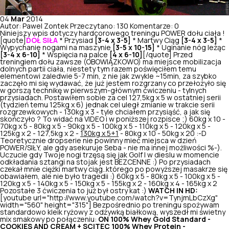
04
Mar
2014
Autor: Pawel Zontek
Przeczytano: 130
Komentarze: 0
Niniejszy wpis dotyczy hardcorowego treningu POWER dołu ciała !
[quote]
DÓŁ SIŁA
* Przysiad
[3-4 x 3-5]
* Martwy Ciąg
[3-4 x 3-5]
*
Wypychanie nogami na maszynie
[3-5 x 10-15]
* Uginanie nóg leżąc
[3-4 x 6-10]
* Wspięcia na palce
[4 x 6-10]
[/quote] Przed
treningiem dołu zawsze (OBOWIĄZKOWO) ma miejsce mobilizacja
dolnych partii ciała, niestety tym razem poświęciłem temu
elementowi zaledwie 5-7 min, z nie jak zwykle ~15min, za szybko
zaczęło mi się wydawać, że już jestem rozgrzany co przełożyło się
w gorszą technikę w pierwszym-głównym ćwiczeniu - tylnych
przysiadach. Postawiłem sobie za cel 127,5kg x 5 w ostatniej serii
(tydzień temu 125kg x 6) jednak cel uległ zmianie w trakcie serii
rozgrzewkowych - 130kg x 3 - tyle chciałem przysiąść, a jak się
skończyło ? To widać na VIDEO i w poniższej rozpisce ;) 60kg x 10 -
70kg x 5 - 80kg x 5 - 90kg x 5 - 100kg x 5 - 110kg x 5 - 120kg x 5 -
125kg x 2 - 127,5kg x 2 -
130kg x 5+1
- 80kg x 10 - 50kg x 20 :-D
Teoretycznie dropserie nie powinny mieć miejsca w dzień
POWER/SIŁY, ale gdy asekuruje Seba - nie ma innej możliwości %-).
Uczucie gdy Twoje nogi trzęsą się jak Golf I w dieslu w momencie
odkładania sztangi na stojak jest BEZCENNE :) Po przysiadach
czekał mnie ciężki martwy ciąg..którego po powyższej masakrze się
obawiałem, ale nie było tragedii :) 60kg x 5 - 80kg x 5 - 100kg x 5 -
120kg x 5 - 140kg x 5 - 150kg x 5 - 155kg x 2 - 160kg x 4 - 165kg x 2
Pozostałe 3 ćwiczenia to już był ostry kat :)
WATCH IN HD:
[youtube url="http://www.youtube.com/watch?v=TynjmLbCzXg"
width="560" height="315"] Bezpośrednio po treningu spożywam
standardowo kleik ryżowy z odżywką białkową, wyszedł mi świetny
mix smakowy po połączeniu:
ON 100% Whey Gold Standard -
COOKIES AND CREAM
+
SCITEC 100% Whey Protein -