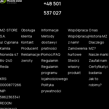
+48 501
537 027
MZ-STORE
Obsługa
Informacje
Współpraca
O nas
S.A.
klienta
Metody
Współpracuj
Historia MZ
ul. Cypriana
Kontakt
dostawy i
z nami!
Dlaczego
Kamila
Producent
płatności
Zamówienia
MZ?
Norwida 47
Reklamacje i
Pomoc/FAQ
hurtowe
Nasze marki
84-240
zwroty
Regulamin
Stwórz
Zaufali nam
Reda
Regulamin
własny
Certyfikaty i
programu
produkt
badania
KRS:
lojalnościowego
Jak to
0000877266
Polityka
robimy?
NIP:
prywatności
5862363341
REGON: