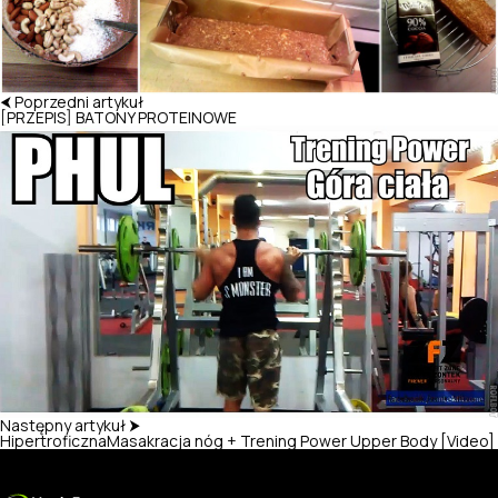
⮜ Poprzedni artykuł
[PRZEPIS] BATONY PROTEINOWE
Następny artykuł ⮞
HipertroficznaMasakracja nóg + Trening Power Upper Body [Video]