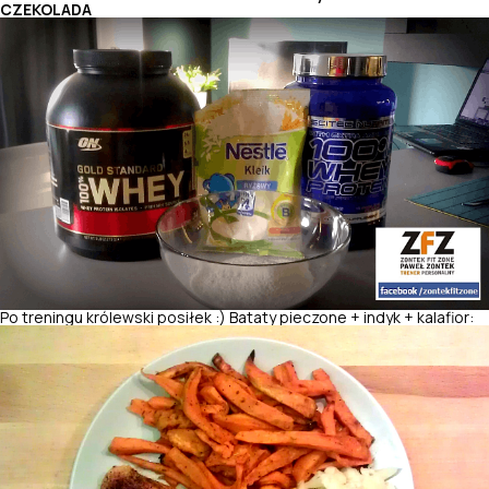
CZEKOLADA
Po treningu królewski posiłek :) Bataty pieczone + indyk + kalafior: