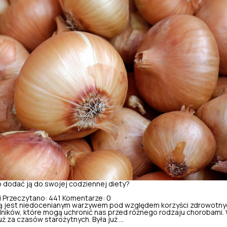
 dodać ją do swojej codziennej diety?
i
Przeczytano: 441
Komentarze: 0
ą jest niedocenianym warzywem pod względem korzyści zdrowotnych
dników, które mogą uchronić nas przed różnego rodzaju chorobami. 
uż za czasów starożytnych. Była już ...