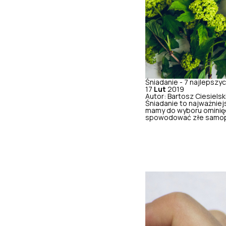
Śniadanie - 7 najlepszy
17
Lut
2019
Autor: Bartosz Ciesielsk
Śniadanie to najważniejs
mamy do wyboru ominięc
spowodować złe samopoc