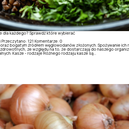
re dla każdego? Sprawdź które wybierać
i
Przeczytano: 121
Komentarze: 0
oraz bogatym źródłem węglowodanów złożonych. Spożywanie ich re
zdrowotnych, ze względu na to, że dostarczają do naszego organi
nych. Kasze - rodzaje Różnego rodzaju kasze są...