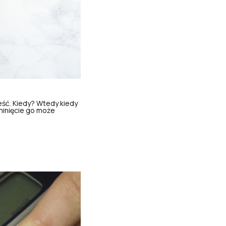
jeść. Kiedy? Wtedy kiedy
minięcie go może