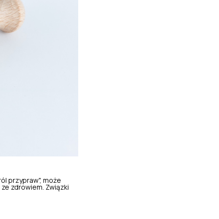
ról przypraw", może
 ze zdrowiem. Związki